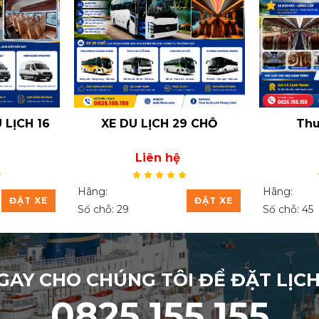
 LỊCH 16
XE DU LỊCH 29 CHỖ
Thu
Liên hệ
Hãng:
Hãng:
ĐẶT XE
ĐẶT XE
Số chỗ: 29
Số chỗ: 45
GAY CHO CHÚNG TÔI ĐỂ ĐẶT LỊC
0825.155.155