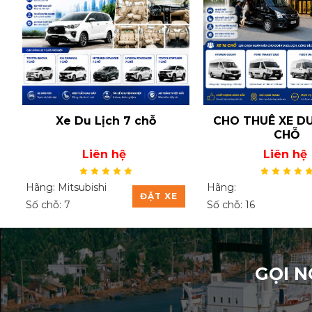
Xe Du Lịch 7 chỗ
CHO THUÊ XE DU
CHỖ
Liên hệ
Liên hệ
Hãng: Mitsubishi
Hãng:
ĐẶT XE
Số chỗ: 7
Số chỗ: 16
GỌI N