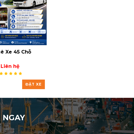
ê Xe 45 Chỗ
Liên hệ
ĐẶT XE
H NGAY