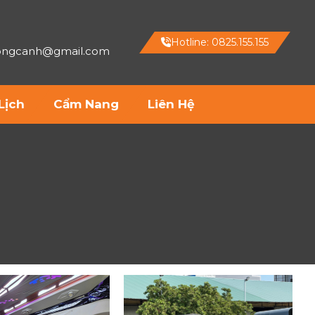
Hotline: 0825.155.155
hongcanh@gmail.com
Lịch
Cẩm Nang
Liên Hệ