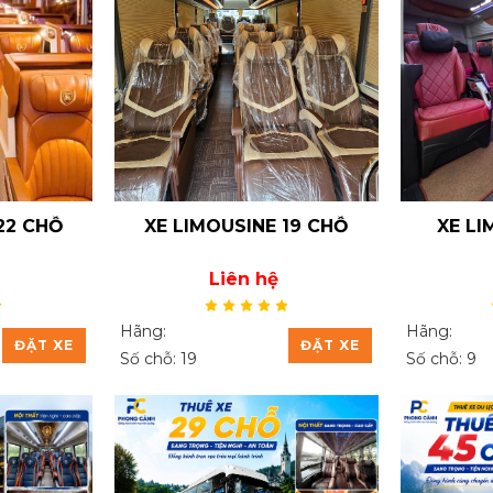
22 CHỖ
XE LIMOUSINE 19 CHỖ
XE LI
Liên hệ
Hãng:
Hãng:
ĐẶT XE
ĐẶT XE
Số chỗ: 19
Số chỗ: 9