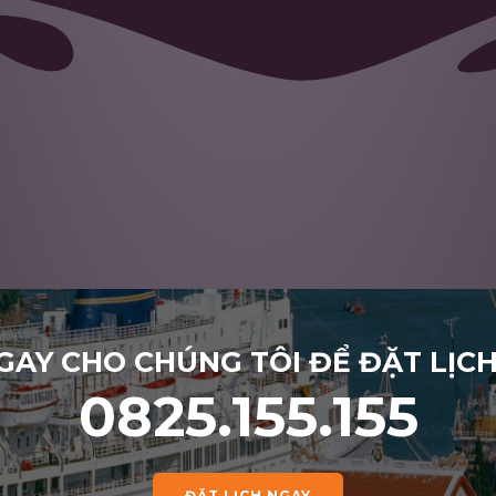
GAY CHO CHÚNG TÔI ĐỂ ĐẶT LỊC
0825.155.155
ĐẶT LỊCH NGAY