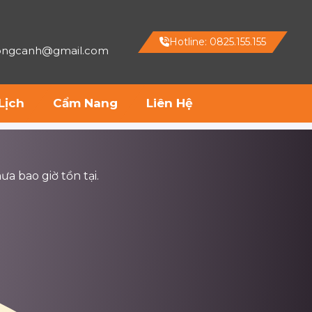
Hotline: 0825.155.155
hongcanh@gmail.com
Lịch
Cẩm Nang
Liên Hệ
ưa bao giờ tồn tại.