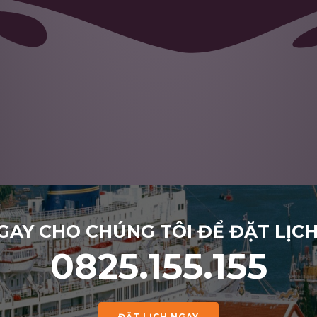
GAY CHO CHÚNG TÔI ĐỂ ĐẶT LỊC
0825.155.155
ĐẶT LỊCH NGAY