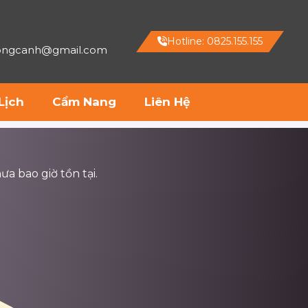
Hotline: 0825.155.155
hongcanh@gmail.com
Lịch
Cẩm Nang
Liên Hệ
ưa bao giờ tồn tại.