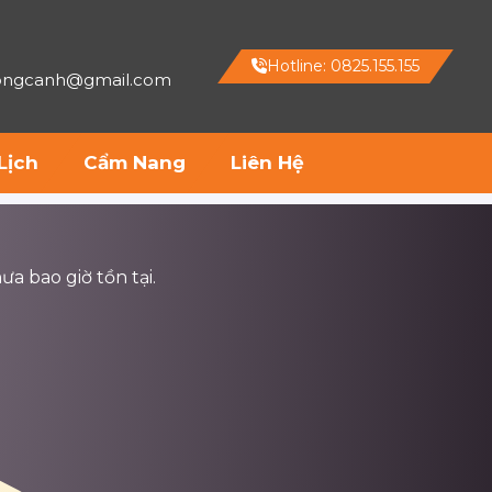
Hotline: 0825.155.155
hongcanh@gmail.com
Lịch
Cẩm Nang
Liên Hệ
ưa bao giờ tồn tại.