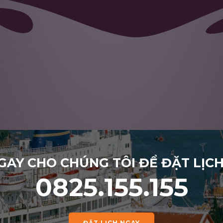
GAY CHO CHÚNG TÔI ĐỂ ĐẶT LỊC
0825.155.155
ĐẶT LỊCH NGAY