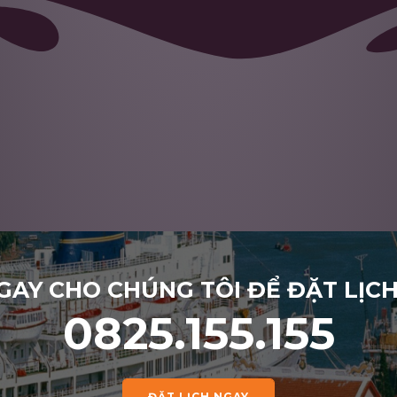
GAY CHO CHÚNG TÔI ĐỂ ĐẶT LỊC
0825.155.155
ĐẶT LỊCH NGAY