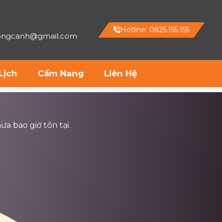
Hotline: 0825.155.155
hongcanh@gmail.com
Lịch
Cẩm Nang
Liên Hệ
ưa bao giờ tồn tại.