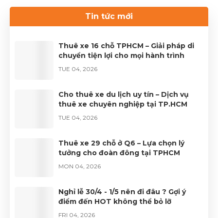
dịch vụ thuê xe uy tín, hãy liên hệ với Thuê xe Phong
Tin tức mới
Cảnh để được phục vụ tốt nhất.Liên hệ 0899 78
2233.Website: dulichhcm.com
Thuê xe 16 chỗ TPHCM – Giải pháp di
chuyển tiện lợi cho mọi hành trình
TUE 04, 2026
Cho thuê xe du lịch uy tín – Dịch vụ
thuê xe chuyên nghiệp tại TP.HCM
TUE 04, 2026
Thuê xe 29 chỗ ở Q6 – Lựa chọn lý
tưởng cho đoàn đông tại TPHCM
MON 04, 2026
Nghỉ lễ 30/4 - 1/5 nên đi đâu ? Gợi ý
điểm đến HOT không thể bỏ lỡ
FRI 04, 2026