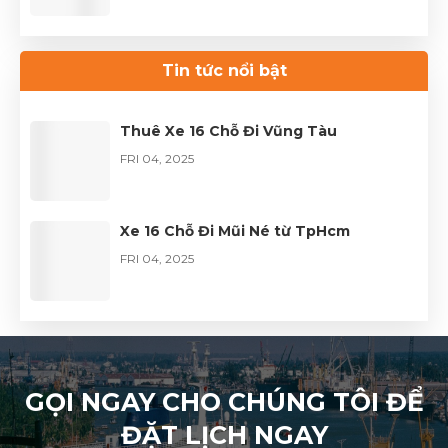
Thuê xe Limousine Giỗ Tổ Hùng Vương
– Hành trình đầy trọn vẹn
Tin tức nổi bật
FRI 04, 2026
Thuê Xe 16 Chỗ Đi Vũng Tàu
FRI 04, 2025
Xe 16 Chỗ Đi Mũi Né từ TpHcm
FRI 04, 2025
GỌI NGAY CHO CHÚNG TÔI ĐỂ
ĐẶT LỊCH NGAY