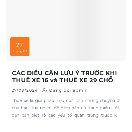
27
Tháng 09
CÁC ĐIỀU CẦN LƯU Ý TRƯỚC KHI
THUÊ XE 16 và THUÊ XE 29 CHỖ
27/09/2024 |
Đăng bởi admin
Thuê xe là giải pháp hiệu quả cho những chuyến đi
của bạn. Tuy nhiên, để đảm bảo có trải nghiệm tốt,
bạn cần biết rõ các yếu tố quan trọng trước khi
quyết định. Thuê xe 16 chỗ và thuê xe 29 chỗ là đều
cần thiết cho chuyến du lịch. Nếu bạn đang tìm kiếm