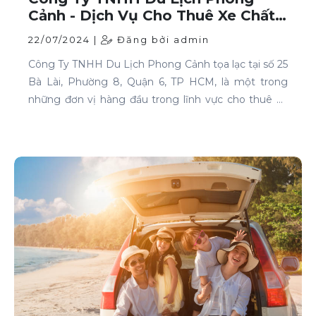
Cảnh - Dịch Vụ Cho Thuê Xe Chất
Lượng Cao Tại TP HCM
22/07/2024 |
Đăng bởi admin
Công Ty TNHH Du Lịch Phong Cảnh tọa lạc tại số 25
Bà Lài, Phường 8, Quận 6, TP HCM, là một trong
những đơn vị hàng đầu trong lĩnh vực cho thuê xe
tại TP HCM. Chúng tôi cam kết mang đến cho
khách hàng những dịch vụ thuê xe chất lượng cao,
đáp ứng mọi nhu cầu di chuyển của bạn.