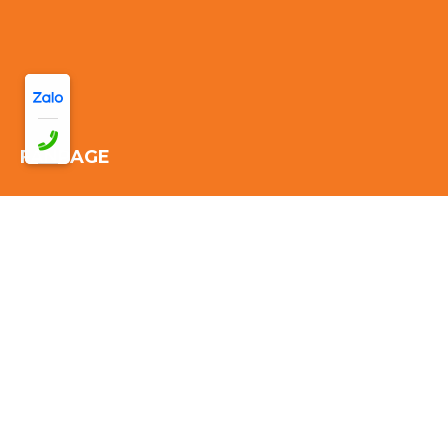
FANPAGE
Thống kê truy cập:
Đang online: 36
Hôm nay: 161
Tuần này:
2253
Tháng này: 2253
Tổng cộng truy cập:
2253
© 2026 CÔNG TY TNHH TM DV VẬN TẢI DU LỊCH