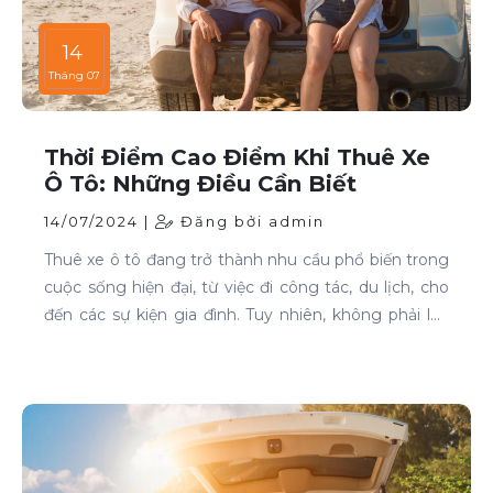
14
Tháng 07
Thời Điểm Cao Điểm Khi Thuê Xe
Ô Tô: Những Điều Cần Biết
14/07/2024 |
Đăng bởi admin
Thuê xe ô tô đang trở thành nhu cầu phổ biến trong
cuộc sống hiện đại, từ việc đi công tác, du lịch, cho
đến các sự kiện gia đình. Tuy nhiên, không phải lúc
nào cũng dễ dàng tìm được xe phù hợp với giá cả
phải chăng, đặc biệt là vào các thời điểm cao điểm.
Bài viết này sẽ giúp bạn hiểu rõ hơn về các thời điểm
cao điểm khi thuê xe ô tô và những lưu ý để thuê xe
một cách thông minh và tiết kiệm.