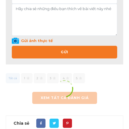
Gửi ảnh thực tế
GỬI
Tất cả
1
2
3
4
5
XEM TẤT CẢ ĐÁNH GIÁ
Chia sẻ