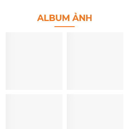
ALBUM ẢNH
Thuê Xe Limousine
03
Từ TP. Hồ Chí Minh
09.25
Đi Các Tỉnh