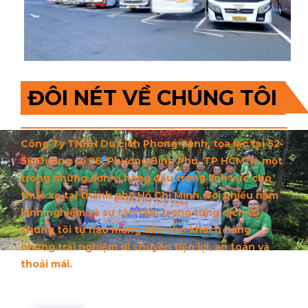
ĐÔI NÉT VỀ CHÚNG TÔI
Công Ty TNHH Du Lịch Phong Cảnh, tọa lạc tại 52-
58 Đường số 26, Phường Bình Phú, TP HCM, là một
trong những đơn vị hàng đầu trong lĩnh vực cho
thuê xe tại thành phố Hồ Chí Minh. Với nhiều năm
kinh nghiệm và sự tận tâm trong từng dịch vụ,
chúng tôi tự hào mang đến cho khách hàng
những trải nghiệm di chuyển tiện lợi, an toàn và
thoải mái.