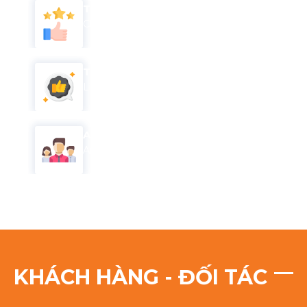
TIẾT KIỆM
Chi phí
THANH TOÁN
Linh hoạt
AN TOÀN
An tâm
KHÁCH HÀNG - ĐỐI TÁC