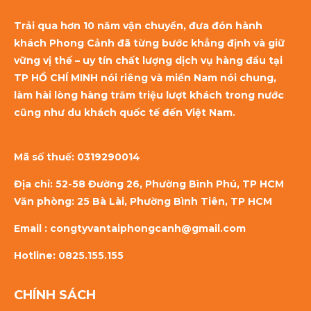
Tiện Nghi
Trải qua hơn 10 năm vận chuyển, đưa đón hành
khách Phong Cảnh đã từng bước khẳng định và giữ
Thuê Xe Limousine
03
vững vị thế – uy tín chất lượng dịch vụ hàng đầu tại
Từ TP. Hồ Chí Minh
09.25
TP HỒ CHÍ MINH nói riêng và miền Nam nói chung,
Đi Các Tỉnh
làm hài lòng hàng trăm triệu lượt khách trong nước
cũng như du khách quốc tế đến Việt Nam.
Dịch vụ thuê xe
17
limousine đi Phan
Mã số thuế:
0319290014
08.25
Thiết
Địa chỉ: 52-58 Đường 26, Phường Bình Phú, TP HCM
Thuê xe Limousine đi Phan Thiết - Trải
Văn phòng: 25 Bà Lài, Phường Bình Tiên, TP HCM
nghiệm thoải mái từ lúc khởi hành
Email : congtyvantaiphongcanh@gmail.com
Dịch Vụ Thuê Xe
17
Hotline: 0825.155.155
Limousine Đi Vũng
08.25
Tàu
CHÍNH SÁCH
Thuê xe limousine đi Vũng Tàu - Biến