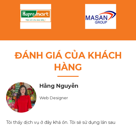
ĐÁNH GIÁ CỦA KHÁCH
HÀNG
Chung Chung
Food Analyst
Dịch vụ rất tốt, đáng để tin tưởng và sử dụng thêm lần
sau