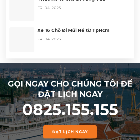
FRI 04, 2025
Xe 16 Chỗ Đi Mũi Né từ TpHcm
FRI 04, 2025
GỌI NGAY CHO CHÚNG TÔI ĐỂ
ĐẶT LỊCH NGAY
0825.155.155
ĐẶT LỊCH NGAY