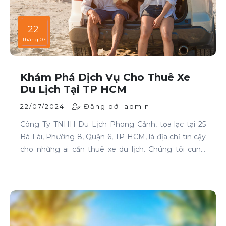
22
Tháng 07
Khám Phá Dịch Vụ Cho Thuê Xe
Du Lịch Tại TP HCM
22/07/2024 |
Đăng bởi admin
Công Ty TNHH Du Lịch Phong Cảnh, tọa lạc tại 25
Bà Lài, Phường 8, Quận 6, TP HCM, là địa chỉ tin cậy
cho những ai cần thuê xe du lịch. Chúng tôi cung
cấp dịch vụ cho thuê xe với đa dạng mẫu mã và loại
xe, phục vụ mọi nhu cầu của khách hàng.