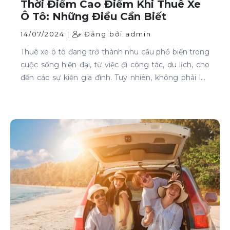
Thời Điểm Cao Điểm Khi Thuê Xe
Ô Tô: Những Điều Cần Biết
14/07/2024 |
Đăng bởi admin
Thuê xe ô tô đang trở thành nhu cầu phổ biến trong
cuộc sống hiện đại, từ việc đi công tác, du lịch, cho
đến các sự kiện gia đình. Tuy nhiên, không phải lúc
nào cũng dễ dàng tìm được xe phù hợp với giá cả
phải chăng, đặc biệt là vào các thời điểm cao điểm.
Bài viết này sẽ giúp bạn hiểu rõ hơn về các thời điểm
cao điểm khi thuê xe ô tô và những lưu ý để thuê xe
một cách thông minh và tiết kiệm.