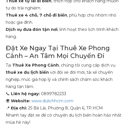
Thuê xe tự lái đi biển
, thích hợp cho khách hàng muốn
tự do trải nghiệm.
Thuê xe 4 chỗ, 7 chỗ đi biển
, phù hợp cho nhóm nhỏ
hoặc gia đình.
Dịch vụ đưa đón tận nơi
, linh hoạt theo lịch trình khách
hàng.
Đặt Xe Ngay Tại Thuê Xe Phong
Cảnh – An Tâm Mọi Chuyến Đi
Tại
Thuê Xe Phong Cảnh
, chúng tôi cung cấp dịch vụ
thuê xe du lịch biển
với đội xe đời mới, tài xế chuyên
nghiệp, mức giá hợp lý và chính sách chăm sóc khách
hàng tận tâm.
📞
Liên hệ ngay:
0899782233
🌍
Website:
www.dulichhcm.com
📍
Địa chỉ:
25 Bà Lài, Phường 8, Quận 6, TP.HCM
Nhanh tay đặt xe để có chuyến du lịch biển hoàn hảo nhất
mùa hè này!