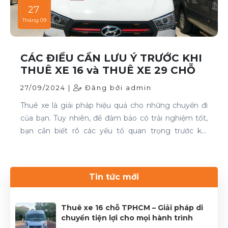
27
Tháng 09
CÁC ĐIỀU CẦN LƯU Ý TRƯỚC KHI
THUÊ XE 16 và THUÊ XE 29 CHỖ
27/09/2024 |
Đăng bởi admin
Thuê xe là giải pháp hiệu quả cho những chuyến đi
của bạn. Tuy nhiên, để đảm bảo có trải nghiệm tốt,
bạn cần biết rõ các yếu tố quan trọng trước khi
quyết định. Thuê xe 16 chỗ và thuê xe 29 chỗ là đều
cần thiết cho chuyến du lịch. Nếu bạn đang tìm kiếm
dịch vụ thuê xe uy tín, hãy liên hệ với Thuê xe Phong
Tin tức mới
Cảnh để được phục vụ tốt nhất.Liên hệ 0899 78
2233.Website: dulichhcm.com
Thuê xe 16 chỗ TPHCM – Giải pháp di
chuyển tiện lợi cho mọi hành trình