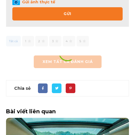
Gửi ảnh thực tế
GỬI
Tất cả
1
2
3
4
5
XEM TẤT CẢ ĐÁNH GIÁ
Chia sẻ
Bài viết liên quan