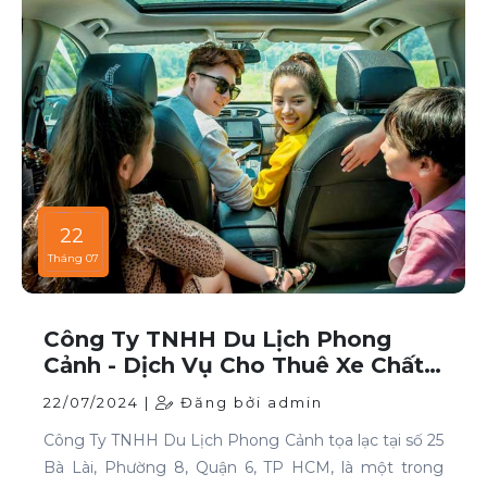
22
Tháng 07
Công Ty TNHH Du Lịch Phong
Cảnh - Dịch Vụ Cho Thuê Xe Chất
Lượng Cao Tại TP HCM
22/07/2024 |
Đăng bởi admin
Công Ty TNHH Du Lịch Phong Cảnh tọa lạc tại số 25
Bà Lài, Phường 8, Quận 6, TP HCM, là một trong