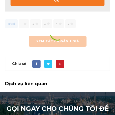
GỬI
Tất cả
1
2
3
4
5
XEM TẤT CẢ ĐÁNH GIÁ
Chia sẻ
Dịch vụ liên quan
GỌI NGAY CHO CHÚNG TÔI ĐỂ