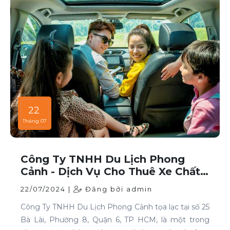
22
Tháng 07
Công Ty TNHH Du Lịch Phong
Cảnh - Dịch Vụ Cho Thuê Xe Chất
Lượng Cao Tại TP HCM
22/07/2024 |
Đăng bởi admin
Công Ty TNHH Du Lịch Phong Cảnh tọa lạc tại số 25
Bà Lài, Phường 8, Quận 6, TP HCM, là một trong