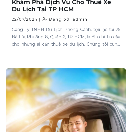
Khám Phá Dịch Vụ Cho Thuê Xe
Du Lịch Tại TP HCM
22/07/2024 |
Đăng bởi admin
Công Ty TNHH Du Lịch Phong Cảnh, tọa lạc tại 25
Bà Lài, Phường 8, Quận 6, TP HCM, là địa chỉ tin cậy
cho những ai cần thuê xe du lịch. Chúng tôi cung
cấp dịch vụ cho thuê xe với đa dạng mẫu mã và loại
xe, phục vụ mọi nhu cầu của khách hàng.