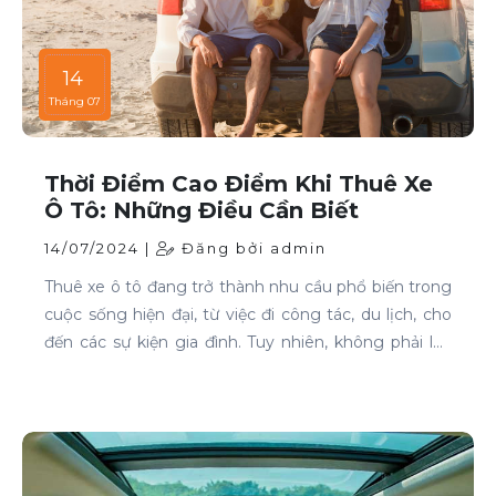
14
Tháng 07
Thời Điểm Cao Điểm Khi Thuê Xe
Ô Tô: Những Điều Cần Biết
14/07/2024 |
Đăng bởi admin
Thuê xe ô tô đang trở thành nhu cầu phổ biến trong
cuộc sống hiện đại, từ việc đi công tác, du lịch, cho
đến các sự kiện gia đình. Tuy nhiên, không phải lúc
nào cũng dễ dàng tìm được xe phù hợp với giá cả
phải chăng, đặc biệt là vào các thời điểm cao điểm.
Bài viết này sẽ giúp bạn hiểu rõ hơn về các thời điểm
cao điểm khi thuê xe ô tô và những lưu ý để thuê xe
một cách thông minh và tiết kiệm.