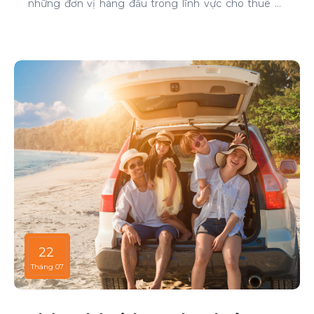
những đơn vị hàng đầu trong lĩnh vực cho thuê xe
tại TP HCM. Chúng tôi cam kết mang đến cho
khách hàng những dịch vụ thuê xe chất lượng cao,
đáp ứng mọi nhu cầu di chuyển của bạn.
22
Tháng 07