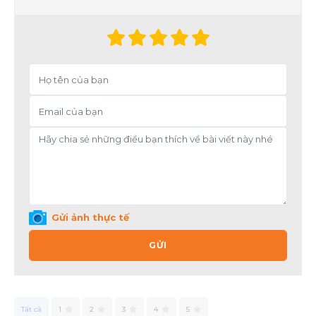
Gửi ảnh thực tế
GỬI
Tất cả
1
2
3
4
5