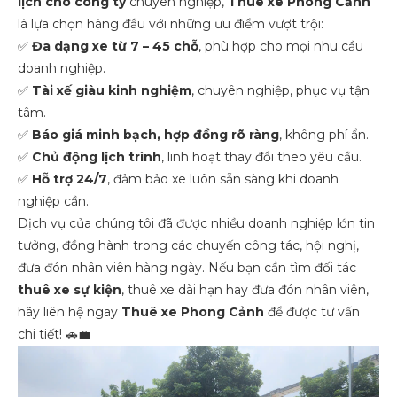
lịch cho công ty
chuyên nghiệp,
Thuê xe Phong Cảnh
là lựa chọn hàng đầu với những ưu điểm vượt trội:
✅
Đa dạng xe từ 7 – 45 chỗ
, phù hợp cho mọi nhu cầu
doanh nghiệp.
✅
Tài xế giàu kinh nghiệm
, chuyên nghiệp, phục vụ tận
tâm.
✅
Báo giá minh bạch, hợp đồng rõ ràng
, không phí ẩn.
✅
Chủ động lịch trình
, linh hoạt thay đổi theo yêu cầu.
✅
Hỗ trợ 24/7
, đảm bảo xe luôn sẵn sàng khi doanh
nghiệp cần.
Dịch vụ của chúng tôi đã được nhiều doanh nghiệp lớn tin
tưởng, đồng hành trong các chuyến công tác, hội nghị,
đưa đón nhân viên hàng ngày. Nếu bạn cần tìm đối tác
thuê xe sự kiện
, thuê xe dài hạn hay đưa đón nhân viên,
hãy liên hệ ngay
Thuê xe Phong Cảnh
để được tư vấn
chi tiết! 🚗💼