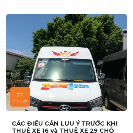
đâu, hãy tham khảo ngay những địa điểm sau:
27
Tháng 09
CÁC ĐIỀU CẦN LƯU Ý TRƯỚC KHI
THUÊ XE 16 và THUÊ XE 29 CHỖ