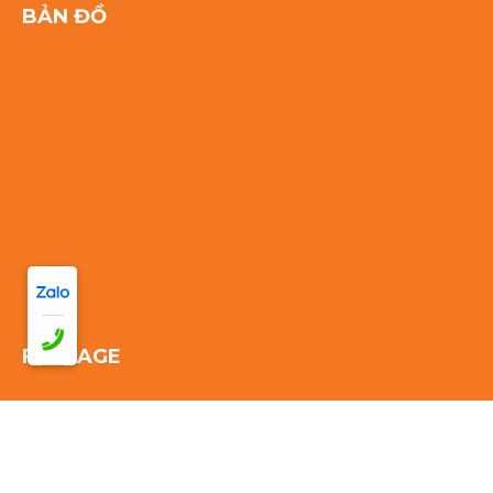
BẢN ĐỒ
FANPAGE
Thống kê truy cập: