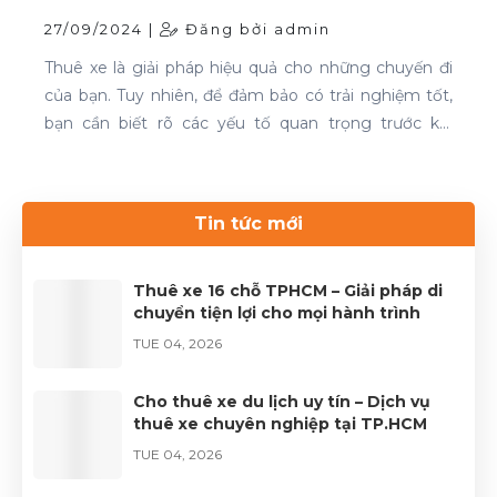
27/09/2024 |
Đăng bởi admin
Thuê xe là giải pháp hiệu quả cho những chuyến đi
của bạn. Tuy nhiên, để đảm bảo có trải nghiệm tốt,
bạn cần biết rõ các yếu tố quan trọng trước khi
quyết định. Thuê xe 16 chỗ và thuê xe 29 chỗ là đều
cần thiết cho chuyến du lịch. Nếu bạn đang tìm kiếm
dịch vụ thuê xe uy tín, hãy liên hệ với Thuê xe Phong
Tin tức mới
Cảnh để được phục vụ tốt nhất.Liên hệ 0899 78
2233.Website: dulichhcm.com
Thuê xe 16 chỗ TPHCM – Giải pháp di
chuyển tiện lợi cho mọi hành trình
TUE 04, 2026
Cho thuê xe du lịch uy tín – Dịch vụ
thuê xe chuyên nghiệp tại TP.HCM
TUE 04, 2026