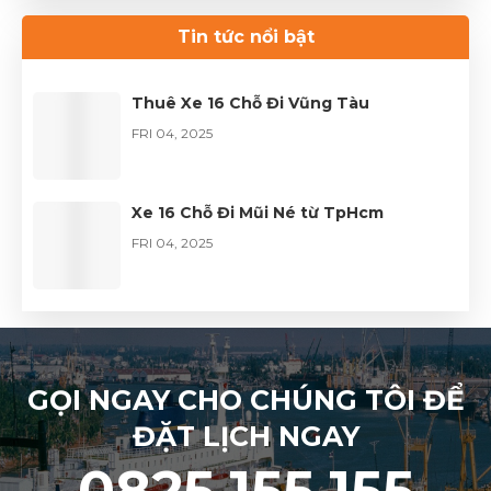
Thuê xe Limousine Giỗ Tổ Hùng Vương
– Hành trình đầy trọn vẹn
Tin tức nổi bật
FRI 04, 2026
Thuê Xe 16 Chỗ Đi Vũng Tàu
FRI 04, 2025
Xe 16 Chỗ Đi Mũi Né từ TpHcm
FRI 04, 2025
GỌI NGAY CHO CHÚNG TÔI ĐỂ
ĐẶT LỊCH NGAY
0825.155.155