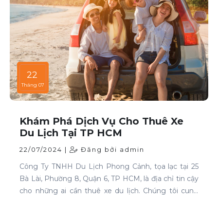
22
Tháng 07
Khám Phá Dịch Vụ Cho Thuê Xe
Du Lịch Tại TP HCM
22/07/2024 |
Đăng bởi admin
Công Ty TNHH Du Lịch Phong Cảnh, tọa lạc tại 25
Bà Lài, Phường 8, Quận 6, TP HCM, là địa chỉ tin cậy
cho những ai cần thuê xe du lịch. Chúng tôi cung
cấp dịch vụ cho thuê xe với đa dạng mẫu mã và loại
xe, phục vụ mọi nhu cầu của khách hàng.