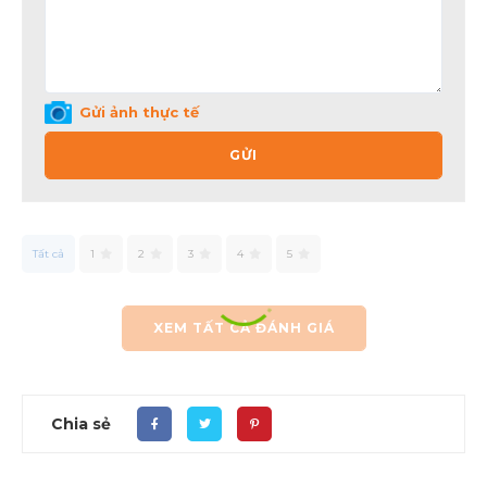
Gửi ảnh thực tế
GỬI
Tất cả
1
2
3
4
5
XEM TẤT CẢ ĐÁNH GIÁ
Chia sẻ