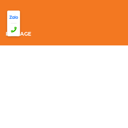
FANPAGE
Thống kê truy cập:
Đang online: 39
Hôm nay: 122
Tuần này:
2226
Tháng này: 2226
Tổng cộng truy cập:
2226
© 2026 CÔNG TY TNHH TM DV VẬN TẢI DU LỊCH
PHONG CẢNH - Thiết kế bởi sikido.vn