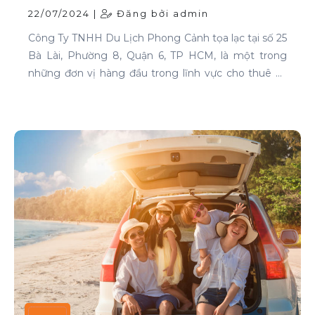
Lượng Cao Tại TP HCM
22/07/2024 |
Đăng bởi admin
Công Ty TNHH Du Lịch Phong Cảnh tọa lạc tại số 25
Bà Lài, Phường 8, Quận 6, TP HCM, là một trong
những đơn vị hàng đầu trong lĩnh vực cho thuê xe
tại TP HCM. Chúng tôi cam kết mang đến cho
khách hàng những dịch vụ thuê xe chất lượng cao,
đáp ứng mọi nhu cầu di chuyển của bạn.