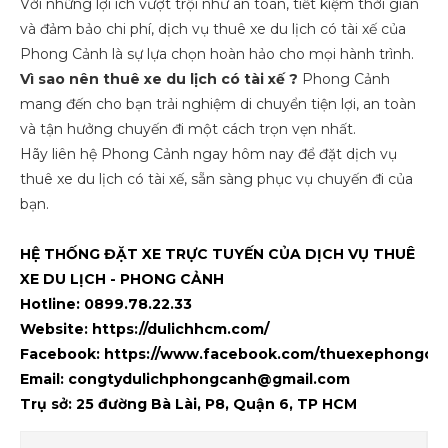
Với những lợi ích vượt trội như an toàn, tiết kiệm thời gian
và đảm bảo chi phí, dịch vụ thuê xe du lịch có tài xế của
Phong Cảnh là sự lựa chọn hoàn hảo cho mọi hành trình.
Vì sao nên thuê xe du lịch có tài xế ?
Phong Cảnh
mang đến cho bạn trải nghiệm di chuyển tiện lợi, an toàn
và tận hưởng chuyến đi một cách trọn vẹn nhất.
Hãy liên hệ Phong Cảnh ngay hôm nay để đặt dịch vụ
thuê xe du lịch có tài xế, sẵn sàng phục vụ chuyến đi của
bạn.
HỆ THỐNG ĐẶT XE TRỰC TUYẾN CỦA DỊCH VỤ THUÊ
XE DU LỊCH - PHONG CẢNH
Hotline: 0899.78.22.33
Website:
https://dulichhcm.com/
Facebook:
https://www.facebook.com/thuexephongca
Email: congtydulichphongcanh@gmail.com
Trụ sở: 25 đường Bà Lài, P8, Quận 6, TP HCM