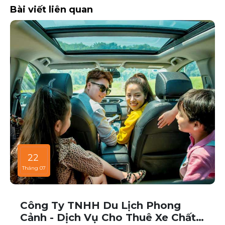
Bài viết liên quan
22
Tháng 07
Công Ty TNHH Du Lịch Phong
Cảnh - Dịch Vụ Cho Thuê Xe Chất