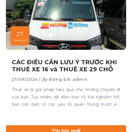
27
Tháng 09
CÁC ĐIỀU CẦN LƯU Ý TRƯỚC KHI
THUÊ XE 16 và THUÊ XE 29 CHỖ
27/09/2024 |
Đăng bởi admin
Thuê xe là giải pháp hiệu quả cho những chuyến đi
của bạn. Tuy nhiên, để đảm bảo có trải nghiệm tốt,
bạn cần biết rõ các yếu tố quan trọng trước khi
quyết định. Thuê xe 16 chỗ và thuê xe 29 chỗ là đều
cần thiết cho chuyến du lịch. Nếu bạn đang tìm kiếm
dịch vụ thuê xe uy tín, hãy liên hệ với Thuê xe Phong
Tin tức mới