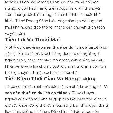
lý do đầu tiên. Với Phong Cảnh, đội ngũ tài xế chuyên
nghiệp giúp khách hàng tránh được rủi ro khi di chuyển
trên đường, đặc biệt trong các hành trình dài hoặc khó
khăn. Tài xế Phong Cảnh luôn được đào tạo để ứng phó
mọi tình huống giao thông, mang đến chuyến đi an toàn
và yên tâm.
Tiện Lợi Và Thoải Mái
Một lý do khác
vì sao nên thuê xe du lịch có tài xế
là sự
tiện lợi. Khi có tài xế, khách hàng được tự do nghỉ ngơi,
ngắm cảnh, hoặc làm việc mà không cần lo lắng về điều
khiển xe. Đây là lựa chọn lý tưởng cho những ai muốn tận
hưởng chuyến đi một cách thoải mái nhất.
Tiết Kiệm Thời Gian Và Năng Lượng
Lái xe có thể rất mệt mỏi, đặc biệt khi phải lái đường dài.
Vì
sao nên thuê xe du lịch có tài xế ?
Tài xế chuyên
nghiệp của Phong Cảnh sẽ giúp bạn tiết kiệm thời gian và
giữ sức khỏe, đồng thời đảm bảo rằng bạn di chuyển đúng
lịch trình, không bị lỡ hẹn. Đây chính là lí do vì sao nên