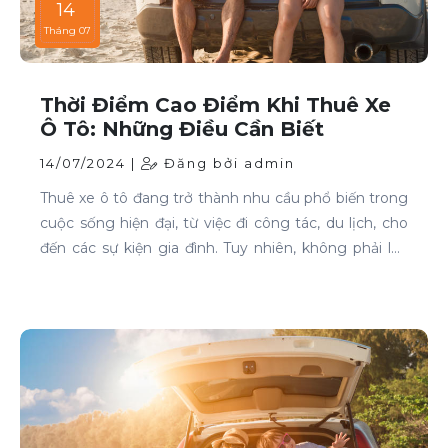
14
Tháng 07
Thời Điểm Cao Điểm Khi Thuê Xe
Ô Tô: Những Điều Cần Biết
14/07/2024 |
Đăng bởi admin
Thuê xe ô tô đang trở thành nhu cầu phổ biến trong
cuộc sống hiện đại, từ việc đi công tác, du lịch, cho
đến các sự kiện gia đình. Tuy nhiên, không phải lúc
nào cũng dễ dàng tìm được xe phù hợp với giá cả
phải chăng, đặc biệt là vào các thời điểm cao điểm.
Bài viết này sẽ giúp bạn hiểu rõ hơn về các thời điểm
cao điểm khi thuê xe ô tô và những lưu ý để thuê xe
một cách thông minh và tiết kiệm.