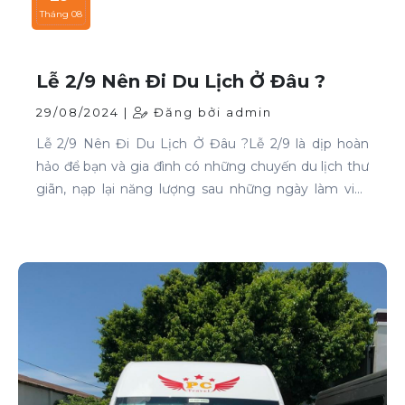
Tháng 08
Lễ 2/9 Nên Đi Du Lịch Ở Đâu ?
29/08/2024 |
Đăng bởi admin
Lễ 2/9 Nên Đi Du Lịch Ở Đâu ?Lễ 2/9 là dịp hoàn
hảo để bạn và gia đình có những chuyến du lịch thư
giãn, nạp lại năng lượng sau những ngày làm việc
căng thẳng. Nếu bạn đang phân vân chưa biết đi
đâu, hãy tham khảo ngay những địa điểm sau: