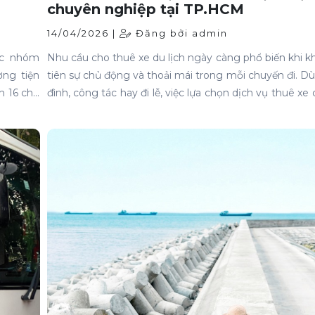
chuyên nghiệp tại TP.HCM
14/04/2026 |
Đăng bởi admin
ác nhóm
Nhu cầu cho thuê xe du lịch ngày càng phổ biến khi 
ơng tiện
tiên sự chủ động và thoải mái trong mỗi chuyến đi. Dù 
ch 16 chỗ
đình, công tác hay đi lễ, việc lựa chọn dịch vụ thuê xe
ười. Đặc
giúp hành trình trở nên nhẹ nhàng và an tâm hơn.K
 tâm tận
thuần là phương tiện di chuyển, thuê xe còn là trải ng
trình.
nơi sự tiện nghi, đúng giờ và thái độ phục vụ đóng
trọng.