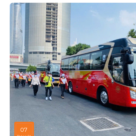
dễ chịu hơn rất nhiều.Không chỉ là phương tiện, đó còn
nghiệm – từ chiếc xe sạch sẽ, không mùi đến tài xế thân t
người nhà. Và nếu bạn từng đi một chuyến xe “êm như ở n
sẽ hiểu vì sao dịch vụ này ngày càng được ưa chuộng.
07