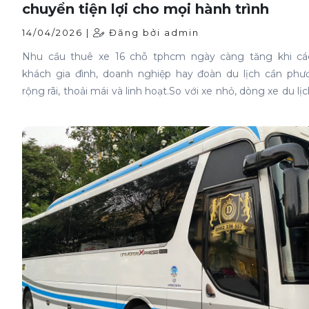
chuyển tiện lợi cho mọi hành trình
14/04/2026 |
Đăng bởi admin
Nhu cầu thuê xe 16 chỗ tphcm ngày càng tăng khi c
khách gia đình, doanh nghiệp hay đoàn du lịch cần phư
rộng rãi, thoải mái và linh hoạt.So với xe nhỏ, dòng xe du lị
mang lại không gian rộng, phù hợp cho nhóm từ 8–15 ng
biệt, khi lựa chọn thuê xe có tài xế, bạn sẽ hoàn toàn yên
hưởng chuyến đi mà không cần lo lắng về đường xá hay lịch 