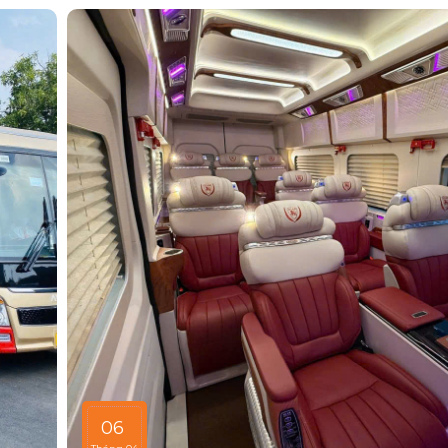
 là trải
tận hưởng hành trình theo cách riêng.Với nhu cầu du l
hiện như
càng tăng, việc lựa chọn một đơn vị thuê xe uy tín s
hà”, bạn
đi của bạn trở nên trọn vẹn hơn.
06