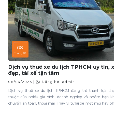
08
Tháng 04
Dịch vụ thuê xe du lịch TPHCM uy tín, 
đẹp, tài xế tận tâm
08/04/2026 |
Đăng bởi admin
Dịch vụ thuê xe du lịch TPHCM đang trở thành lựa ch
thuộc của nhiều gia đình, doanh nghiệp và nhóm bạn kh
chuyển an toàn, thoải mái. Thay vì tự lái xe mệt mỏi hay p
lịch trình xe khách, việc thuê xe riêng giúp hành trình chủ