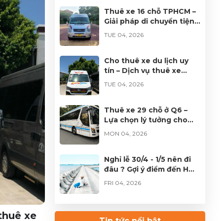
Thuê xe 16 chỗ TPHCM –
Giải pháp di chuyển tiện
lợi cho mọi hành trình
TUE 04, 2026
Cho thuê xe du lịch uy
tín – Dịch vụ thuê xe
chuyên nghiệp tại
TUE 04, 2026
TP.HCM
Thuê xe 29 chỗ ở Q6 –
Lựa chọn lý tưởng cho
đoàn đông tại TPHCM
MON 04, 2026
Nghỉ lễ 30/4 - 1/5 nên đi
đâu ? Gợi ý điểm đến HOT
không thể bỏ lỡ
FRI 04, 2026
Thuê xe Limousine Giỗ
 thuê xe
Tổ Hùng Vương – Hành
Tin tức nổi bật