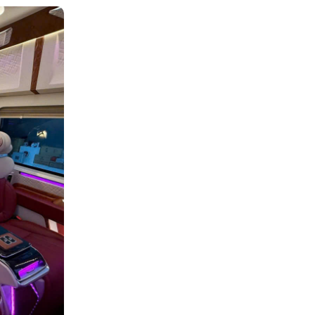
ịch biển ngày
ẽ giúp chuyến