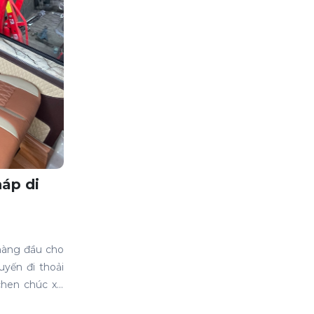
háp di
 hàng đầu cho
yến đi thoải
 chen chúc xe
lịch trình và