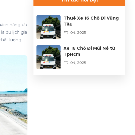
trình đầy trọn vẹn
FRI 04, 2026
Thuê Xe 16 Chỗ Đi Vũng
Tàu
khách hàng ưu
là du lịch gia
FRI 04, 2025
 chất lượng sẽ
hông chỉ đơn
Xe 16 Chỗ Đi Mũi Né từ
TpHcm
hiệm dịch vụ –
 vai trò quan
FRI 04, 2025