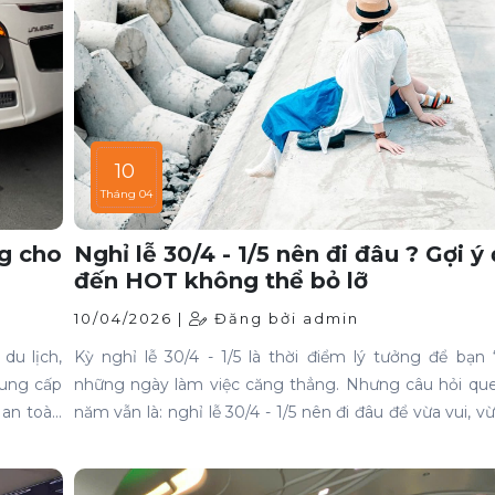
10
Tháng 04
ng cho
Nghỉ lễ 30/4 - 1/5 nên đi đâu ? Gợi ý
đến HOT không thể bỏ lỡ
10/04/2026 |
Đăng bởi admin
du lịch,
Kỳ nghỉ lễ 30/4 - 1/5 là thời điểm lý tưởng để bạn 
cung cấp
những ngày làm việc căng thẳng. Nhưng câu hỏi qu
, an toàn
năm vẫn là: nghỉ lễ 30/4 - 1/5 nên đi đâu để vừa vui, 
hiện nay
đúc, lại thoải mái di chuyển?Thực tế, ngoài việc c
ất lượng
phương tiện di chuyển cũng quyết định 50% trải nghi
 thuê là
Nhiều khách hàng hiện nay ưu tiên thuê xe du lịch riên