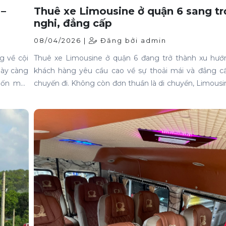
 –
Thuê xe Limousine ở quận 6 sang tr
nghi, đẳng cấp
08/04/2026 |
Đăng bởi admin
g về cội
Thuê xe Limousine ở quận 6 đang trở thành xu hướ
gày càng
khách hàng yêu cầu cao về sự thoải mái và đẳng c
uốn một
chuyến đi. Không còn đơn thuần là di chuyển, Limou
đang tìm
trải nghiệm như một “phòng khách di động” – riêng 
n chúc,
cực kỳ tiện nghi.Nếu bạn từng thử một chuyến Li
chuẩn, bạn sẽ hiểu vì sao nhiều khách sẵn sàng quay l
không muốn đi các dòng xe thông thường nữa.