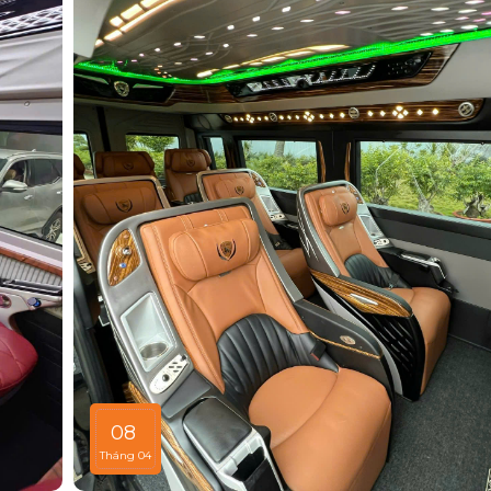
Phong Cảnh để đảm bảo hành trình suôn sẻ, không 
vào xe khách hay lịch trình cố định.
08
Tháng 04