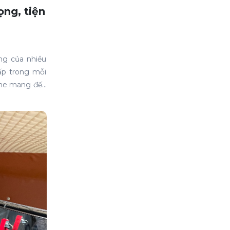
ọng, tiện
ng của nhiều
ấp trong mỗi
sine mang đến
tư, êm ái và
mousine đúng
ại và gần như