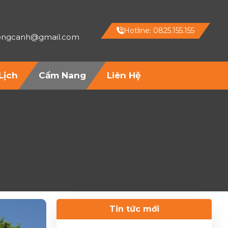
Hotline: 0825.155.155
hongcanh@gmail.com
Lịch
Cẩm Nang
Liên Hệ
Tin tức mới