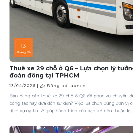
13
Tháng 04
Thuê xe 29 chỗ ở Q6 – Lựa chọn lý tưở
đoàn đông tại TPHCM
13/04/2026 |
Đăng bởi admin
Bạn đang cần thuê xe 29 chỗ ở Q6 để phục vụ chuyến đi 
công tác hay đưa đón sự kiện? Việc lựa chọn đúng đơn vị 
dịch vụ uy tín sẽ giúp hành trình của bạn trở nên thuận lợi
và thoải mái hơn rất nhiều.Dịch vụ thuê xe 29 chỗ ở quận 6 
rất đa dạng, nhưng không phải nơi nào cũng đảm bảo ch
xe và sự chuyên nghiệp. Vì vậy, việc tìm hiểu kỹ trước khi