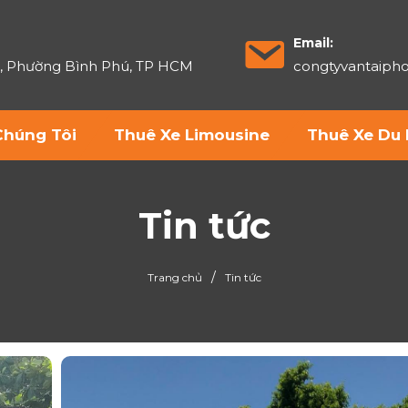
Email:
6, Phường Bình Phú, TP HCM
congtyvantaip
Chúng Tôi
Thuê Xe Limousine
Thuê Xe Du 
Tin tức
/
Trang chủ
Tin tức