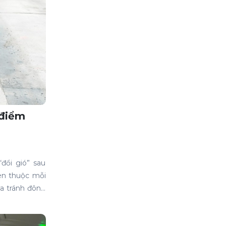
 điểm
“đổi gió” sau
en thuộc mỗi
vừa tránh đông
họn điểm đến,
ệm chuyến đi.
g tại Thuê xe