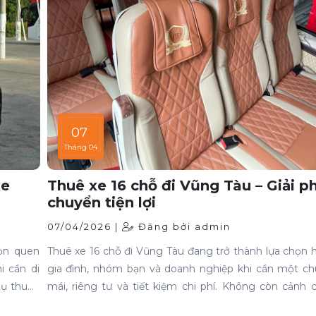
07
Tháng 04
xe
Thuê xe 16 chỗ đi Vũng Tàu – Giải p
chuyển tiện lợi
07/04/2026 |
Đăng bởi admin
ọn quen
Thuê xe 16 chỗ đi Vũng Tàu đang trở thành lựa chọn
i cần di
gia đình, nhóm bạn và doanh nghiệp khi cần một chu
hụ thuộc
mái, riêng tư và tiết kiệm chi phí. Không còn cảnh
 động và
khách hay phụ thuộc giờ giấc, bạn hoàn toàn chủ động 