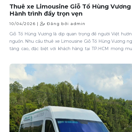
Thuê xe Limousine Giỗ Tổ Hùng Vương
Hành trình đầy trọn vẹn
10/04/2026 |
Đăng bởi admin
Giỗ Tổ Hùng Vương là dịp quan trọng để người Việt hướn
nguồn. Nhu cầu thuê xe Limousine Giỗ Tổ Hùng Vương n
tăng cao, đặc biệt với khách hàng tại TP.HCM mong m
chuyến đi vừa trang nghiêm vừa thoải mái.Nếu anh/chị 
kiếm một phương tiện di chuyển cao cấp, không lo che
không mệt mỏi, thì Limousine chính là lựa chọn lý tưởng.