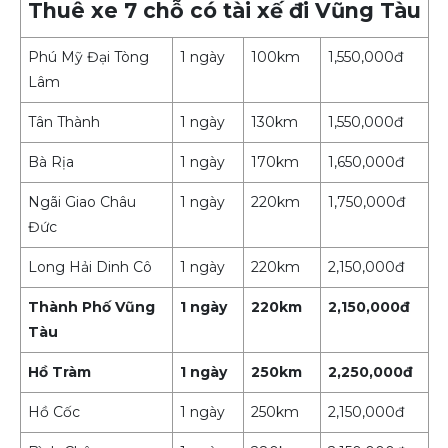
Thuê xe 7 chỗ có tài xế đi Vũng Tàu
Phú Mỹ Đại Tòng
1 ngày
100km
1,550,000đ
Lâm
Tân Thành
1 ngày
130km
1,550,000đ
Bà Rịa
1 ngày
170km
1,650,000đ
Ngãi Giao Châu
1 ngày
220km
1,750,000đ
Đức
Long Hải Dinh Cô
1 ngày
220km
2,150,000đ
Thành Phố Vũng
1 ngày
220km
2,150,000đ
Tàu
Hồ Tràm
1 ngày
250km
2,250,000đ
Hồ Cốc
1 ngày
250km
2,150,000đ