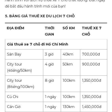
để bắt đầu hành trình mới của bạn!
5. BẢNG GIÁ THUÊ XE DU LỊCH 7 CHỖ
ĐỊA ĐIỂM
THỜI
SỐ KM
THUÊ XE 7
GIAN
CHỖ
Giá thuê xe 7 chỗ đi Hồ Chí Minh
Sân Bay
3 giờ
40km
700,000đ
City tour
4 giờ
50km
900,000đ
(4tiếng/50km)
City tour
8 giờ
100km
1,350,000đ
(8tiếng/100km)
Củ Chi
1 ngày
100km
1,350,000đ
Cần Giờ
1 ngày
130km
1,450,000đ