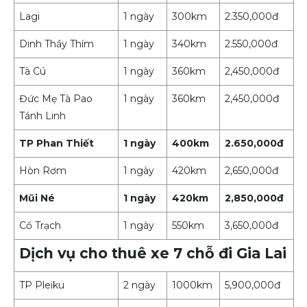
Lagi
1 ngày
300km
2.350,000đ
Dinh Thầy Thím
1 ngày
340km
2.550,000đ
Tà Cú
1 ngày
360km
2,450,000đ
Đức Mẹ Tà Pao
1 ngày
360km
2,450,000đ
Tánh Linh
TP Phan Thiết
1 ngày
400km
2.650,000đ
Hòn Rơm
1 ngày
420km
2,650,000đ
Mũi Né
1 ngày
420km
2,850,000đ
Cổ Trạch
1 ngày
550km
3,650,000đ
Dịch vụ cho thuê xe 7 chỗ đi Gia Lai
TP Pleiku
2 ngày
1000km
5,900,000đ