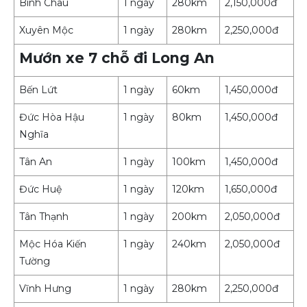
Bình Châu
1 ngày
280km
2,150,000đ
Xuyên Mộc
1 ngày
280km
2,250,000đ
Mướn xe 7 chỗ đi Long An
Bến Lứt
1 ngày
60km
1,450,000đ
Đức Hòa Hậu
1 ngày
80km
1,450,000đ
Nghĩa
Tân An
1 ngày
100km
1,450,000đ
Đức Huệ
1 ngày
120km
1,650,000đ
Tân Thạnh
1 ngày
200km
2,050,000đ
Mộc Hóa Kiến
1 ngày
240km
2,050,000đ
Tường
Vĩnh Hưng
1 ngày
280km
2,250,000đ