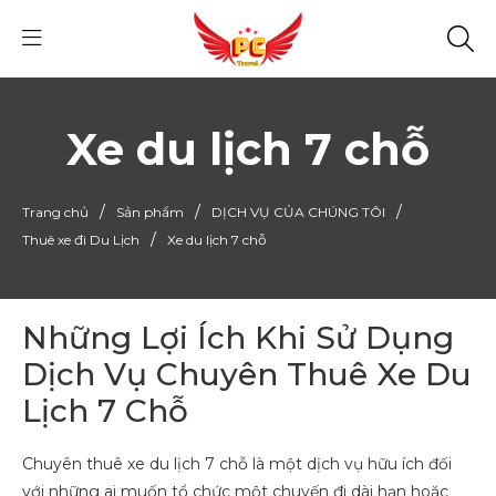
Xe du lịch 7 chỗ
/
/
/
Trang chủ
Sản phẩm
DỊCH VỤ CỦA CHÚNG TÔI
/
Thuê xe đi Du Lịch
Xe du lịch 7 chỗ
Những Lợi Ích Khi Sử Dụng
Dịch Vụ Chuyên Thuê Xe Du
Lịch 7 Chỗ
Chuyên thuê xe du lịch 7 chỗ là một dịch vụ hữu ích đối
với những ai muốn tổ chức một chuyến đi dài hạn hoặc