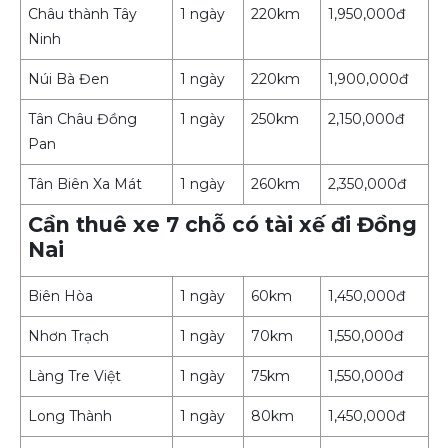
Châu thành Tây
1 ngày
220km
1,950,000đ
Ninh
Núi Bà Đen
1 ngày
220km
1,900,000đ
Tân Châu Đồng
1 ngày
250km
2,150,000đ
Pan
Tân Biên Xa Mát
1 ngày
260km
2,350,000đ
Cần thuê xe 7 chỗ có tài xế đi Đồng
Nai
Biên Hòa
1 ngày
60km
1,450,000đ
Nhơn Trạch
1 ngày
70km
1,550,000đ
Làng Tre Việt
1 ngày
75km
1,550,000đ
Long Thành
1 ngày
80km
1,450,000đ