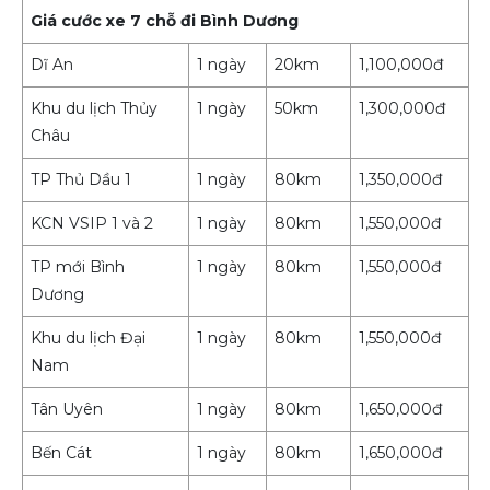
Giá cước xe 7 chỗ đi Bình Dương
Dĩ An
1 ngày
20km
1,100,000đ
Khu du lịch Thủy
1 ngày
50km
1,300,000đ
Châu
TP Thủ Dầu 1
1 ngày
80km
1,350,000đ
KCN VSIP 1 và 2
1 ngày
80km
1,550,000đ
TP mới Bình
1 ngày
80km
1,550,000đ
Dương
Khu du lịch Đại
1 ngày
80km
1,550,000đ
Nam
Tân Uyên
1 ngày
80km
1,650,000đ
Bến Cát
1 ngày
80km
1,650,000đ