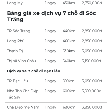
Long Mỹ
1 ngày
450km
2,750,000đ
Bảng giá xe dịch vụ 7 chỗ đi Sóc
Trăng
TP Sóc Trăng
1 ngày
440km
2,850,000đ
Long Phú
1 ngày
460km
2,850,000đ
Thạnh Trị
1 ngày
530km
3,050,000đ
Thị xã Vĩnh Châu
1 ngày
540km
3,150,000đ
Dịch vụ xe 7 chỗ đi Bạc Liêu
TP Bạc Liêu
1 ngày
550km
3,050,000đ
Nhà Thờ Cha Diệp
1 ngày
600km
3,550,000đ
Tắc Sậy
Cha Diệp mẹ Nam
1 ngày
680km
3,850,000đ