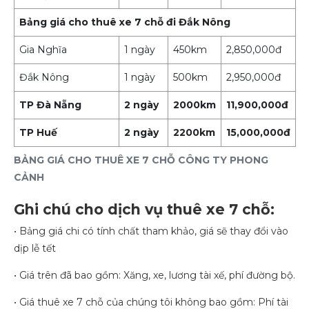
Bảng giá cho thuê xe 7 chỗ đi Đắk Nông
Gia Nghĩa
1 ngày
450km
2,850,000đ
Đắk Nông
1 ngày
500km
2,950,000đ
TP Đà Nẵng
2 ngày
2000km
11,900,000đ
TP Huế
2 ngày
2200km
15,000,000đ
BẢNG GIÁ CHO THUÊ XE 7 CHỖ CÔNG TY PHONG
CẢNH
Ghi chú cho dịch vụ thuê xe 7 chỗ:
• Bảng giá chi có tính chất tham khảo, giá sẽ thay đổi vào
dịp lễ tết
• Giá trên đã bao gồm: Xăng, xe, lương tài xế, phí đường bộ.
• Giá thuê xe 7 chỗ của chúng tôi không bao gồm: Phí tài