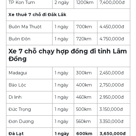
TP Kon Tum
2 ngày
1200km
7,400,000đ
Xe thuê 7 chỗ đi Đắk Lắk
Buôn Ma Thuột
1 ngày
700km
4.450,000đ
Buôn Đôn
1 ngày
720km
4.750,000đ
Xe 7 chỗ chạy hợp đồng đi tỉnh Lâm
Đồng
Madagui
1 ngày
300km
2,450,000đ
Bảo Lộc
1 ngày
400km
2,750,000đ
Di linh
1 ngày
460km
2.950,000đ
Đức Trọng
1 ngày
500km
3.150,000đ
Đơn Dương
1 ngày
560km
3.350,000đ
Đà Lạt
1 ngày
600km
3,650,000đ