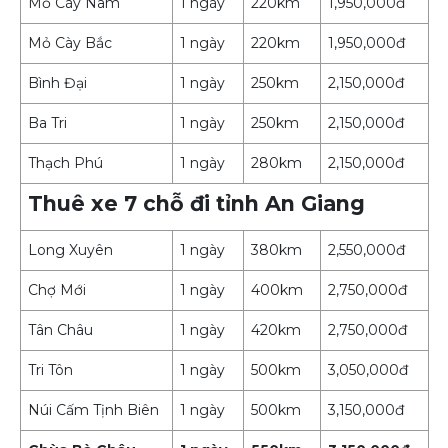
Mỏ Cày Nam
1 ngày
220km
1,950,000đ
Mỏ Cày Bắc
1 ngày
220km
1,950,000đ
Bình Đại
1 ngày
250km
2,150,000đ
Ba Tri
1 ngày
250km
2,150,000đ
Thạch Phú
1 ngày
280km
2,150,000đ
Thuê xe 7 chỗ đi tỉnh An Giang
Long Xuyên
1 ngày
380km
2,550,000đ
Chợ Mới
1 ngày
400km
2,750,000đ
Tân Châu
1 ngày
420km
2,750,000đ
Tri Tôn
1 ngày
500km
3,050,000đ
Núi Cấm Tịnh Biên
1 ngày
500km
3,150,000đ