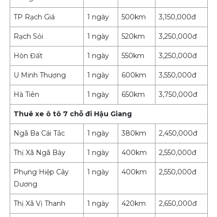
TP Rạch Giá
1 ngày
500km
3,150,000đ
Rạch Sỏi
1 ngày
520km
3,250,000đ
Hòn Đất
1 ngày
550km
3,250,000đ
U Minh Thượng
1 ngày
600km
3,550,000đ
Hà Tiên
1 ngày
650km
3,750,000đ
Thuê xe ô tô 7 chỗ đi Hậu Giang
Ngã Ba Cái Tắc
1 ngày
380km
2,450,000đ
Thị Xã Ngã Bảy
1 ngày
400km
2,550,000đ
Phụng Hiệp Cây
1 ngày
400km
2,550,000đ
Dương
Thị Xã Vị Thanh
1 ngày
420km
2,650,000đ