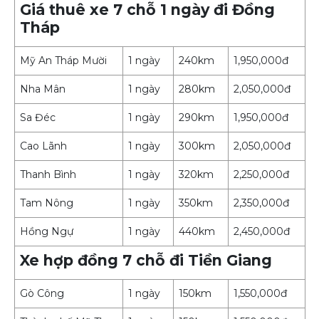
Giá thuê xe 7 chỗ 1 ngày đi Đồng
Tháp
Mỹ An Tháp Mười
1 ngày
240km
1,950,000đ
Nha Mân
1 ngày
280km
2,050,000đ
Sa Đéc
1 ngày
290km
1,950,000đ
Cao Lãnh
1 ngày
300km
2,050,000đ
Thanh Bình
1 ngày
320km
2,250,000đ
Tam Nông
1 ngày
350km
2,350,000đ
Hồng Ngự
1 ngày
440km
2,450,000đ
Xe hợp đồng 7 chỗ đi Tiền Giang
Gò Công
1 ngày
150km
1,550,000đ