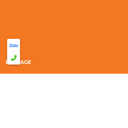
FANPAGE
Thống kê truy cập:
Đang online: 30
Hôm nay: 266
Tuần này:
3050
Tháng này: 3050
Tổng cộng truy cập:
3050