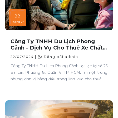
22
Tháng 07
Công Ty TNHH Du Lịch Phong
Cảnh - Dịch Vụ Cho Thuê Xe Chất
Lượng Cao Tại TP HCM
22/07/2024 |
Đăng bởi admin
Công Ty TNHH Du Lịch Phong Cảnh tọa lạc tại số 25
Bà Lài, Phường 8, Quận 6, TP HCM, là một trong
những đơn vị hàng đầu trong lĩnh vực cho thuê xe
tại TP HCM. Chúng tôi cam kết mang đến cho
khách hàng những dịch vụ thuê xe chất lượng cao,
đáp ứng mọi nhu cầu di chuyển của bạn.