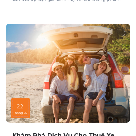
nào cũng dễ dàng tìm được xe phù hợp với giá cả
phải chăng, đặc biệt là vào các thời điểm cao điểm.
Bài viết này sẽ giúp bạn hiểu rõ hơn về các thời điểm
cao điểm khi thuê xe ô tô và những lưu ý để thuê xe
một cách thông minh và tiết kiệm.
22
Tháng 07
Khám Phá Dịch Vụ Cho Thuê Xe