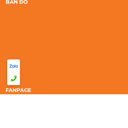
BẢN ĐỒ
FANPAGE
Thống kê truy cập: