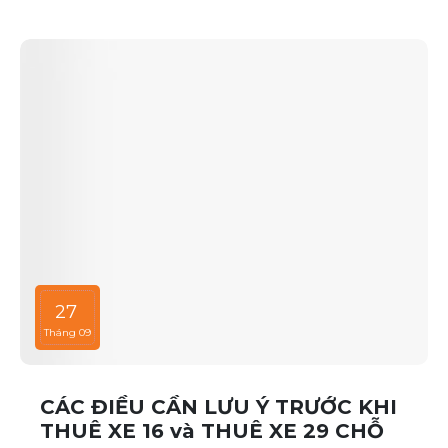
đâu, hãy tham khảo ngay những địa điểm sau:
27
Tháng 09
CÁC ĐIỀU CẦN LƯU Ý TRƯỚC KHI
THUÊ XE 16 và THUÊ XE 29 CHỖ