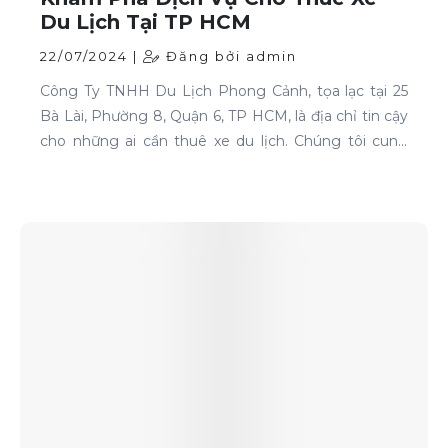
Du Lịch Tại TP HCM
22/07/2024 |
Đăng bởi admin
Công Ty TNHH Du Lịch Phong Cảnh, tọa lạc tại 25
Bà Lài, Phường 8, Quận 6, TP HCM, là địa chỉ tin cậy
cho những ai cần thuê xe du lịch. Chúng tôi cung
cấp dịch vụ cho thuê xe với đa dạng mẫu mã và loại
xe, phục vụ mọi nhu cầu của khách hàng.