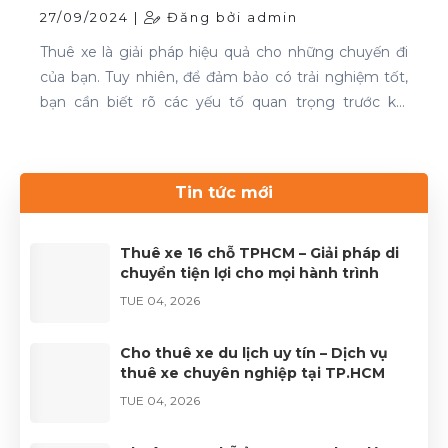
27/09/2024 |
Đăng bởi admin
Thuê xe là giải pháp hiệu quả cho những chuyến đi
của bạn. Tuy nhiên, để đảm bảo có trải nghiệm tốt,
bạn cần biết rõ các yếu tố quan trọng trước khi
quyết định. Thuê xe 16 chỗ và thuê xe 29 chỗ là đều
cần thiết cho chuyến du lịch. Nếu bạn đang tìm kiếm
dịch vụ thuê xe uy tín, hãy liên hệ với Thuê xe Phong
Tin tức mới
Cảnh để được phục vụ tốt nhất.Liên hệ 0899 78
2233.Website: dulichhcm.com
Thuê xe 16 chỗ TPHCM – Giải pháp di
chuyển tiện lợi cho mọi hành trình
TUE 04, 2026
Cho thuê xe du lịch uy tín – Dịch vụ
thuê xe chuyên nghiệp tại TP.HCM
TUE 04, 2026