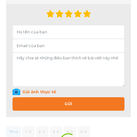
Gửi ảnh thực tế
GỬI
Tất cả
1
2
3
4
5