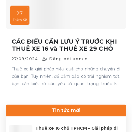
27
Tháng 09
CÁC ĐIỀU CẦN LƯU Ý TRƯỚC KHI
THUÊ XE 16 và THUÊ XE 29 CHỖ
27/09/2024 |
Đăng bởi admin
Thuê xe là giải pháp hiệu quả cho những chuyến đi
của bạn. Tuy nhiên, để đảm bảo có trải nghiệm tốt,
bạn cần biết rõ các yếu tố quan trọng trước khi
quyết định. Thuê xe 16 chỗ và thuê xe 29 chỗ là đều
cần thiết cho chuyến du lịch. Nếu bạn đang tìm kiếm
dịch vụ thuê xe uy tín, hãy liên hệ với Thuê xe Phong
Tin tức mới
Cảnh để được phục vụ tốt nhất.Liên hệ 0899 78
2233.Website: dulichhcm.com
Thuê xe 16 chỗ TPHCM – Giải pháp di