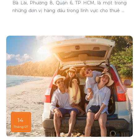
Bà Lài, Phường 8, Quận 6, TP HCM, là một trong
những đơn vị hàng đầu trong lĩnh vực cho thuê xe
tại TP HCM. Chúng tôi cam kết mang đến cho
khách hàng những dịch vụ thuê xe chất lượng cao,
đáp ứng mọi nhu cầu di chuyển của bạn.
14
Tháng 07