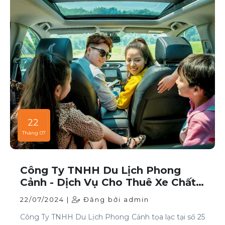
22
Tháng 07
Công Ty TNHH Du Lịch Phong
Cảnh - Dịch Vụ Cho Thuê Xe Chất
Lượng Cao Tại TP HCM
22/07/2024 |
Đăng bởi admin
Công Ty TNHH Du Lịch Phong Cảnh tọa lạc tại số 25