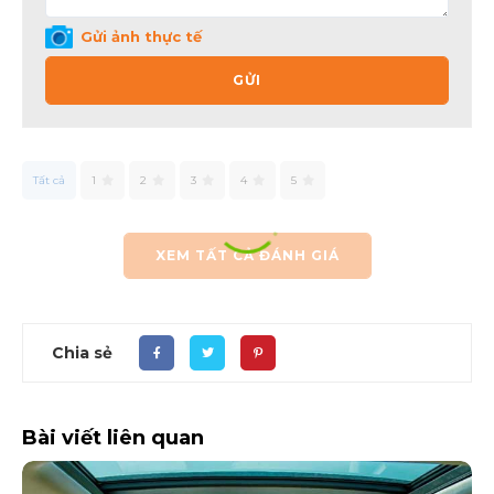
Gửi ảnh thực tế
GỬI
Tất cả
1
2
3
4
5
XEM TẤT CẢ ĐÁNH GIÁ
Chia sẻ
Bài viết liên quan