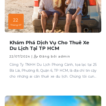
22
Tháng 07
Khám Phá Dịch Vụ Cho Thuê Xe
Du Lịch Tại TP HCM
22/07/2024 |
Đăng bởi admin
Công Ty TNHH Du Lịch Phong Cảnh, tọa lạc tại 25
Bà Lài, Phường 8, Quận 6, TP HCM, là địa chỉ tin cậy
cho những ai cần thuê xe du lịch. Chúng tôi cung
cấp dịch vụ cho thuê xe với đa dạng mẫu mã và loại
xe, phục vụ mọi nhu cầu của khách hàng.