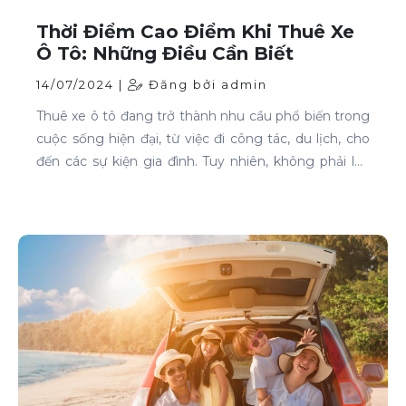
Thời Điểm Cao Điểm Khi Thuê Xe
Ô Tô: Những Điều Cần Biết
14/07/2024 |
Đăng bởi admin
Thuê xe ô tô đang trở thành nhu cầu phổ biến trong
cuộc sống hiện đại, từ việc đi công tác, du lịch, cho
đến các sự kiện gia đình. Tuy nhiên, không phải lúc
nào cũng dễ dàng tìm được xe phù hợp với giá cả
phải chăng, đặc biệt là vào các thời điểm cao điểm.
Bài viết này sẽ giúp bạn hiểu rõ hơn về các thời điểm
cao điểm khi thuê xe ô tô và những lưu ý để thuê xe
một cách thông minh và tiết kiệm.