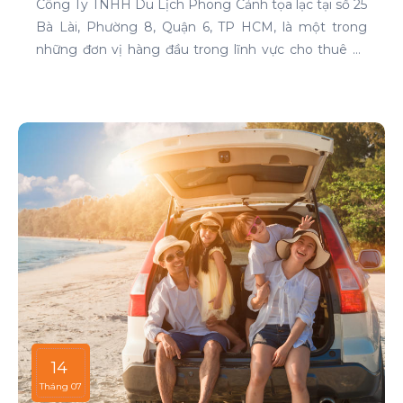
Công Ty TNHH Du Lịch Phong Cảnh tọa lạc tại số 25
Bà Lài, Phường 8, Quận 6, TP HCM, là một trong
những đơn vị hàng đầu trong lĩnh vực cho thuê xe
tại TP HCM. Chúng tôi cam kết mang đến cho
khách hàng những dịch vụ thuê xe chất lượng cao,
đáp ứng mọi nhu cầu di chuyển của bạn.
14
Tháng 07