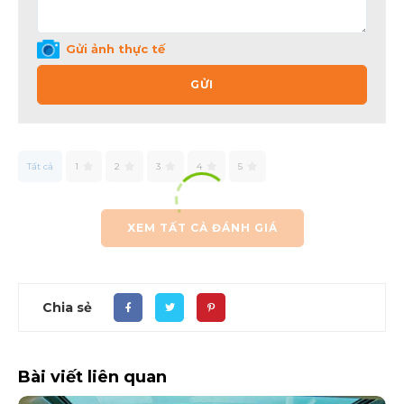
Gửi ảnh thực tế
GỬI
Tất cả
1
2
3
4
5
XEM TẤT CẢ ĐÁNH GIÁ
Chia sẻ
Bài viết liên quan