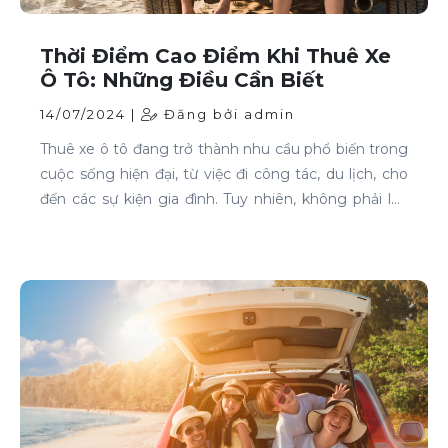
Thời Điểm Cao Điểm Khi Thuê Xe
Ô Tô: Những Điều Cần Biết
14/07/2024 |
Đăng bởi admin
Thuê xe ô tô đang trở thành nhu cầu phổ biến trong
cuộc sống hiện đại, từ việc đi công tác, du lịch, cho
đến các sự kiện gia đình. Tuy nhiên, không phải lúc
nào cũng dễ dàng tìm được xe phù hợp với giá cả
phải chăng, đặc biệt là vào các thời điểm cao điểm.
Bài viết này sẽ giúp bạn hiểu rõ hơn về các thời điểm
cao điểm khi thuê xe ô tô và những lưu ý để thuê xe
một cách thông minh và tiết kiệm.