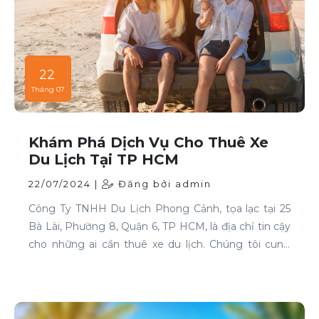
22
Tháng 07
Khám Phá Dịch Vụ Cho Thuê Xe
Du Lịch Tại TP HCM
22/07/2024 |
Đăng bởi admin
Công Ty TNHH Du Lịch Phong Cảnh, tọa lạc tại 25
Bà Lài, Phường 8, Quận 6, TP HCM, là địa chỉ tin cậy
cho những ai cần thuê xe du lịch. Chúng tôi cung
cấp dịch vụ cho thuê xe với đa dạng mẫu mã và loại
xe, phục vụ mọi nhu cầu của khách hàng.