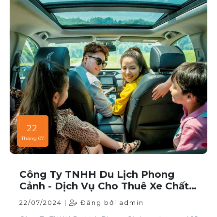
22
Tháng 07
Công Ty TNHH Du Lịch Phong
Cảnh - Dịch Vụ Cho Thuê Xe Chất
Lượng Cao Tại TP HCM
22/07/2024 |
Đăng bởi admin