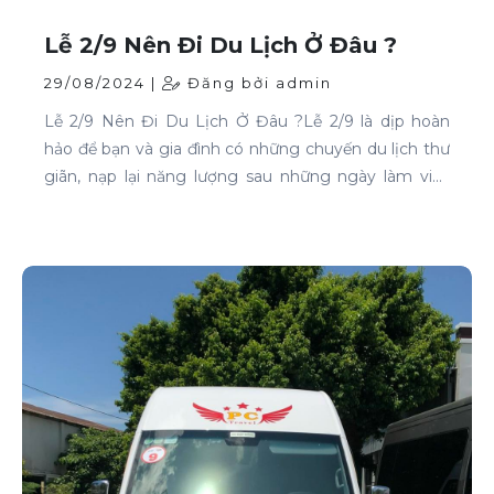
Lễ 2/9 Nên Đi Du Lịch Ở Đâu ?
29/08/2024 |
Đăng bởi admin
Lễ 2/9 Nên Đi Du Lịch Ở Đâu ?Lễ 2/9 là dịp hoàn
hảo để bạn và gia đình có những chuyến du lịch thư
giãn, nạp lại năng lượng sau những ngày làm việc
căng thẳng. Nếu bạn đang phân vân chưa biết đi
đâu, hãy tham khảo ngay những địa điểm sau: