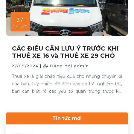
27
Tháng 09
CÁC ĐIỀU CẦN LƯU Ý TRƯỚC KHI
THUÊ XE 16 và THUÊ XE 29 CHỖ
27/09/2024 |
Đăng bởi admin
Thuê xe là giải pháp hiệu quả cho những chuyến đi
của bạn. Tuy nhiên, để đảm bảo có trải nghiệm tốt,
bạn cần biết rõ các yếu tố quan trọng trước khi
quyết định. Thuê xe 16 chỗ và thuê xe 29 chỗ là đều
cần thiết cho chuyến du lịch. Nếu bạn đang tìm kiếm
dịch vụ thuê xe uy tín, hãy liên hệ với Thuê xe Phong
Tin tức mới
Cảnh để được phục vụ tốt nhất.Liên hệ 0899 78
2233.Website: dulichhcm.com