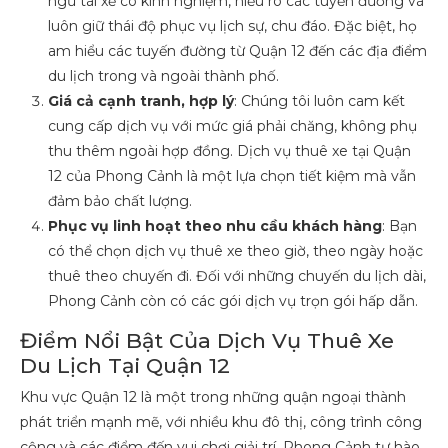
ngũ tài xế có kinh nghiệm, hiểu rõ các tuyến đường và
luôn giữ thái độ phục vụ lịch sự, chu đáo. Đặc biệt, họ
am hiểu các tuyến đường từ Quận 12 đến các địa điểm
du lịch trong và ngoài thành phố.
Giá cả cạnh tranh, hợp lý
: Chúng tôi luôn cam kết
cung cấp dịch vụ với mức giá phải chăng, không phụ
thu thêm ngoài hợp đồng. Dịch vụ thuê xe tại Quận
12 của Phong Cảnh là một lựa chọn tiết kiệm mà vẫn
đảm bảo chất lượng.
Phục vụ linh hoạt theo nhu cầu khách hàng
: Bạn
có thể chọn dịch vụ thuê xe theo giờ, theo ngày hoặc
thuê theo chuyến đi. Đối với những chuyến du lịch dài,
Phong Cảnh còn có các gói dịch vụ trọn gói hấp dẫn.
Điểm Nổi Bật Của Dịch Vụ Thuê Xe
Du Lịch Tại Quận 12
Khu vực Quận 12 là một trong những quận ngoại thành
phát triển mạnh mẽ, với nhiều khu đô thị, công trình công
cộng và các điểm đến vui chơi giải trí. Phong Cảnh tự hào