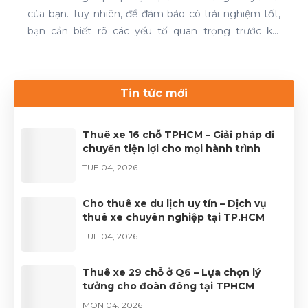
của bạn. Tuy nhiên, để đảm bảo có trải nghiệm tốt,
bạn cần biết rõ các yếu tố quan trọng trước khi
quyết định. Thuê xe 16 chỗ và thuê xe 29 chỗ là đều
cần thiết cho chuyến du lịch. Nếu bạn đang tìm kiếm
dịch vụ thuê xe uy tín, hãy liên hệ với Thuê xe Phong
Tin tức mới
Cảnh để được phục vụ tốt nhất.Liên hệ 0899 78
2233.Website: dulichhcm.com
Thuê xe 16 chỗ TPHCM – Giải pháp di
chuyển tiện lợi cho mọi hành trình
TUE 04, 2026
Cho thuê xe du lịch uy tín – Dịch vụ
thuê xe chuyên nghiệp tại TP.HCM
TUE 04, 2026
Thuê xe 29 chỗ ở Q6 – Lựa chọn lý
tưởng cho đoàn đông tại TPHCM
MON 04, 2026