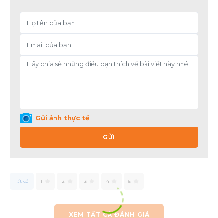
Gửi ảnh thực tế
GỬI
Tất cả
1
2
3
4
5
XEM TẤT CẢ ĐÁNH GIÁ