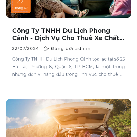
22
Tháng 07
Công Ty TNHH Du Lịch Phong
Cảnh - Dịch Vụ Cho Thuê Xe Chất
Lượng Cao Tại TP HCM
22/07/2024 |
Đăng bởi admin
Công Ty TNHH Du Lịch Phong Cảnh tọa lạc tại số 25
Bà Lài, Phường 8, Quận 6, TP HCM, là một trong
những đơn vị hàng đầu trong lĩnh vực cho thuê xe
tại TP HCM. Chúng tôi cam kết mang đến cho
khách hàng những dịch vụ thuê xe chất lượng cao,
đáp ứng mọi nhu cầu di chuyển của bạn.