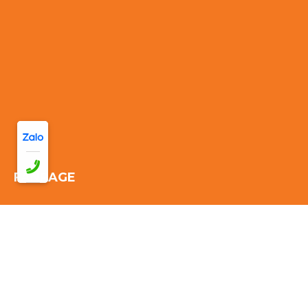
FANPAGE
Thống kê truy cập:
Đang online: 43
Hôm nay: 306
Tuần này:
2019
Tháng này: 2019
Tổng cộng truy cập:
2019