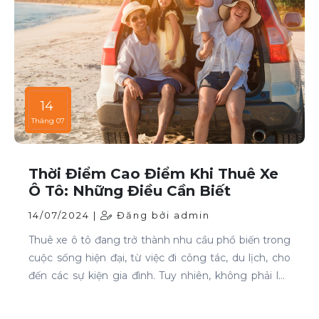
14
Tháng 07
Thời Điểm Cao Điểm Khi Thuê Xe
Ô Tô: Những Điều Cần Biết
14/07/2024 |
Đăng bởi admin
Thuê xe ô tô đang trở thành nhu cầu phổ biến trong
cuộc sống hiện đại, từ việc đi công tác, du lịch, cho
đến các sự kiện gia đình. Tuy nhiên, không phải lúc
nào cũng dễ dàng tìm được xe phù hợp với giá cả
phải chăng, đặc biệt là vào các thời điểm cao điểm.