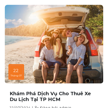
Bài viết này sẽ giúp bạn hiểu rõ hơn về các thời điểm
cao điểm khi thuê xe ô tô và những lưu ý để thuê xe
một cách thông minh và tiết kiệm.
22
Tháng 07
Khám Phá Dịch Vụ Cho Thuê Xe
Du Lịch Tại TP HCM
22/07/2024 |
Đăng bởi admin