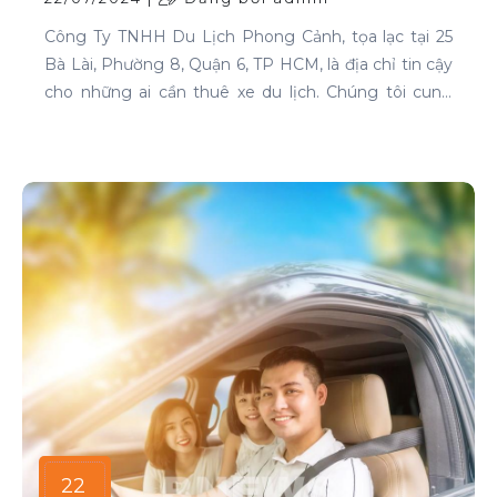
Công Ty TNHH Du Lịch Phong Cảnh, tọa lạc tại 25
Bà Lài, Phường 8, Quận 6, TP HCM, là địa chỉ tin cậy
cho những ai cần thuê xe du lịch. Chúng tôi cung
cấp dịch vụ cho thuê xe với đa dạng mẫu mã và loại
xe, phục vụ mọi nhu cầu của khách hàng.
22