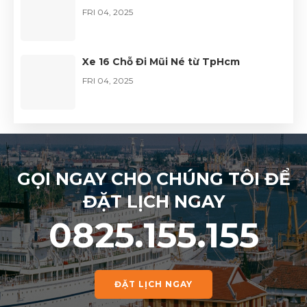
FRI 04, 2025
Xe 16 Chỗ Đi Mũi Né từ TpHcm
FRI 04, 2025
GỌI NGAY CHO CHÚNG TÔI ĐỂ
ĐẶT LỊCH NGAY
0825.155.155
ĐẶT LỊCH NGAY