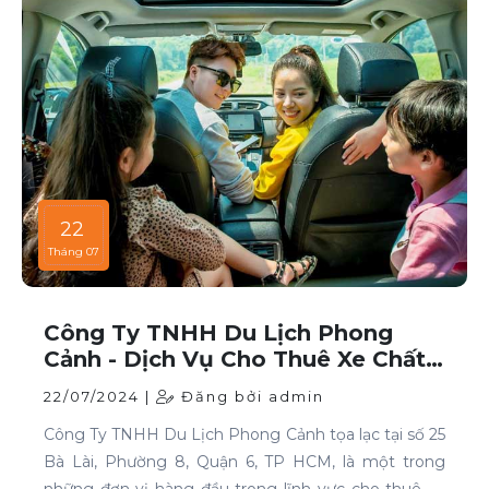
22
Tháng 07
Công Ty TNHH Du Lịch Phong
Cảnh - Dịch Vụ Cho Thuê Xe Chất
Lượng Cao Tại TP HCM
22/07/2024 |
Đăng bởi admin
Công Ty TNHH Du Lịch Phong Cảnh tọa lạc tại số 25
Bà Lài, Phường 8, Quận 6, TP HCM, là một trong
những đơn vị hàng đầu trong lĩnh vực cho thuê xe