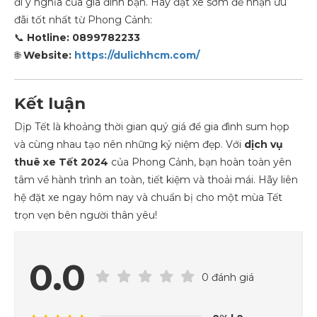
đi ý nghĩa của gia đình bạn. Hãy đặt xe sớm để nhận ưu
đãi tốt nhất từ Phong Cảnh:
📞
Hotline: 0899782233
🌐
Website:
https://dulichhcm.com/
Kết luận
Dịp Tết là khoảng thời gian quý giá để gia đình sum họp
và cùng nhau tạo nên những kỷ niệm đẹp. Với
dịch vụ
thuê xe Tết 2024
của Phong Cảnh, bạn hoàn toàn yên
tâm về hành trình an toàn, tiết kiệm và thoải mái. Hãy liên
hệ đặt xe ngay hôm nay và chuẩn bị cho một mùa Tết
trọn vẹn bên người thân yêu!
0.0
0 đánh giá