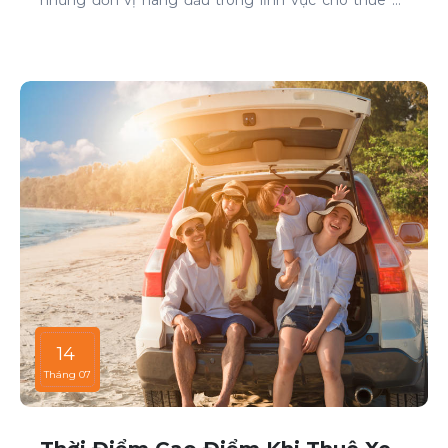
tại TP HCM. Chúng tôi cam kết mang đến cho
khách hàng những dịch vụ thuê xe chất lượng cao,
đáp ứng mọi nhu cầu di chuyển của bạn.
14
Tháng 07