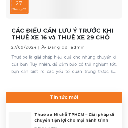
27
Tháng 09
CÁC ĐIỀU CẦN LƯU Ý TRƯỚC KHI
THUÊ XE 16 và THUÊ XE 29 CHỖ
27/09/2024 |
Đăng bởi admin
Thuê xe là giải pháp hiệu quả cho những chuyến đi
của bạn. Tuy nhiên, để đảm bảo có trải nghiệm tốt,
bạn cần biết rõ các yếu tố quan trọng trước khi
quyết định. Thuê xe 16 chỗ và thuê xe 29 chỗ là đều
cần thiết cho chuyến du lịch. Nếu bạn đang tìm kiếm
dịch vụ thuê xe uy tín, hãy liên hệ với Thuê xe Phong
Tin tức mới
Cảnh để được phục vụ tốt nhất.Liên hệ 0899 78
2233.Website: dulichhcm.com
Thuê xe 16 chỗ TPHCM – Giải pháp di
chuyển tiện lợi cho mọi hành trình