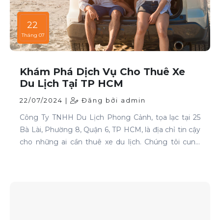
22
Tháng 07
Khám Phá Dịch Vụ Cho Thuê Xe
Du Lịch Tại TP HCM
22/07/2024 |
Đăng bởi admin
Công Ty TNHH Du Lịch Phong Cảnh, tọa lạc tại 25
Bà Lài, Phường 8, Quận 6, TP HCM, là địa chỉ tin cậy
cho những ai cần thuê xe du lịch. Chúng tôi cung
cấp dịch vụ cho thuê xe với đa dạng mẫu mã và loại
xe, phục vụ mọi nhu cầu của khách hàng.