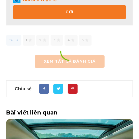
GỬI
Tất cả
1
2
3
4
5
XEM TẤT CẢ ĐÁNH GIÁ
Chia sẻ
Bài viết liên quan