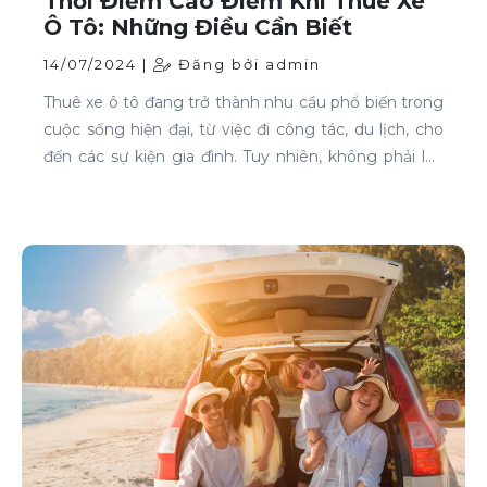
Thời Điểm Cao Điểm Khi Thuê Xe
Ô Tô: Những Điều Cần Biết
14/07/2024 |
Đăng bởi admin
Thuê xe ô tô đang trở thành nhu cầu phổ biến trong
cuộc sống hiện đại, từ việc đi công tác, du lịch, cho
đến các sự kiện gia đình. Tuy nhiên, không phải lúc
nào cũng dễ dàng tìm được xe phù hợp với giá cả
phải chăng, đặc biệt là vào các thời điểm cao điểm.
Bài viết này sẽ giúp bạn hiểu rõ hơn về các thời điểm
cao điểm khi thuê xe ô tô và những lưu ý để thuê xe
một cách thông minh và tiết kiệm.