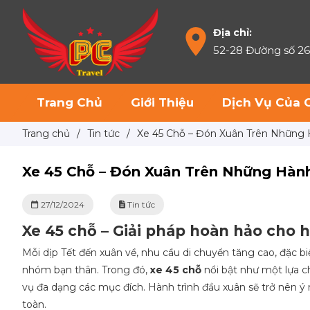
Địa chỉ:
52-28 Đường số 2
Trang Chủ
Giới Thiệu
Dịch Vụ Của 
Trang chủ
/
Tin tức
/
Xe 45 Chỗ – Đón Xuân Trên Những 
Xe 45 Chỗ – Đón Xuân Trên Những Hành
27/12/2024
Tin tức
Xe 45 chỗ – Giải pháp hoàn hảo cho 
Mỗi dịp Tết đến xuân về, nhu cầu di chuyển tăng cao, đặc bi
nhóm bạn thân. Trong đó,
xe 45 chỗ
nổi bật như một lựa c
vụ đa dạng các mục đích. Hành trình đầu xuân sẽ trở nên ý
toàn.