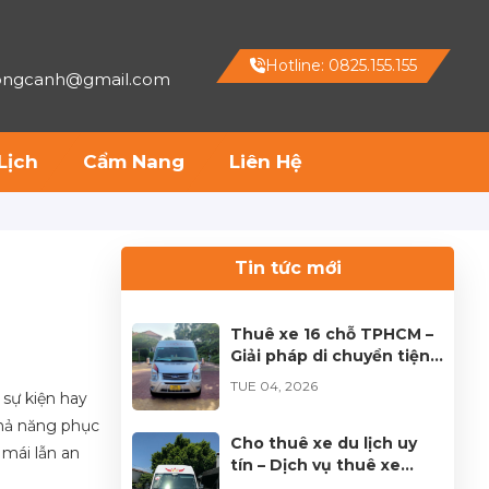
Hotline: 0825.155.155
hongcanh@gmail.com
Lịch
Cẩm Nang
Liên Hệ
Tin tức mới
Thuê xe 16 chỗ TPHCM –
Giải pháp di chuyển tiện
lợi cho mọi hành trình
TUE 04, 2026
 sự kiện hay
khả năng phục
Cho thuê xe du lịch uy
 mái lẫn an
tín – Dịch vụ thuê xe
chuyên nghiệp tại