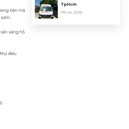
TpHcm
ương tiện mà
FRI 04, 2025
e sớm.
 sẵn sàng hỗ
Mọi điều
ộ.