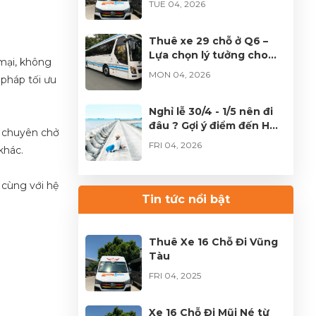
TUE 04, 2026
TP.HCM
Thuê xe 29 chỗ ở Q6 –
Lựa chọn lý tưởng cho
mại, không
đoàn đông tại TPHCM
MON 04, 2026
 pháp tối ưu
Nghỉ lễ 30/4 - 1/5 nên đi
đâu ? Gợi ý điểm đến HOT
 chuyên chở
không thể bỏ lỡ
FRI 04, 2026
khác.
Thuê xe Limousine Giỗ
 cùng với hệ
Tổ Hùng Vương – Hành
Tin tức nổi bật
trình đầy trọn vẹn
FRI 04, 2026
Thuê Xe 16 Chỗ Đi Vũng
Tàu
FRI 04, 2025
Xe 16 Chỗ Đi Mũi Né từ