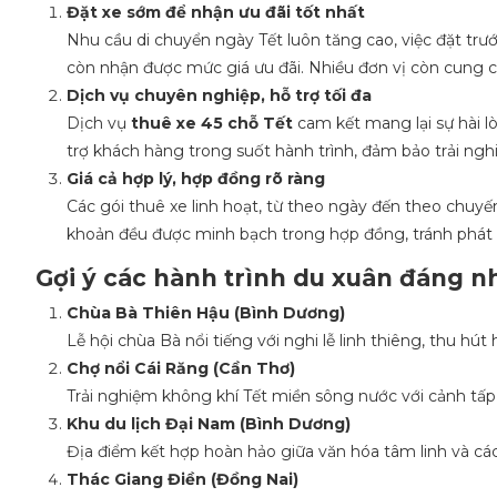
Đặt xe sớm để nhận ưu đãi tốt nhất
Nhu cầu di chuyển ngày Tết luôn tăng cao, việc đặt trư
còn nhận được mức giá ưu đãi. Nhiều đơn vị còn cung 
Dịch vụ chuyên nghiệp, hỗ trợ tối đa
Dịch vụ
thuê xe 45 chỗ Tết
cam kết mang lại sự hài l
trợ khách hàng trong suốt hành trình, đảm bảo trải ng
Giá cả hợp lý, hợp đồng rõ ràng
Các gói thuê xe linh hoạt, từ theo ngày đến theo chuy
khoản đều được minh bạch trong hợp đồng, tránh phát s
Gợi ý các hành trình du xuân đáng n
Chùa Bà Thiên Hậu (Bình Dương)
Lễ hội chùa Bà nổi tiếng với nghi lễ linh thiêng, thu 
Chợ nổi Cái Răng (Cần Thơ)
Trải nghiệm không khí Tết miền sông nước với cảnh tấ
Khu du lịch Đại Nam (Bình Dương)
Địa điểm kết hợp hoàn hảo giữa văn hóa tâm linh và các h
Thác Giang Điền (Đồng Nai)