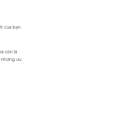
ết của bạn.
à còn là
ới những ưu