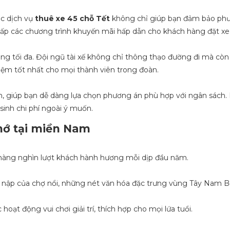
ớc dịch vụ
thuê xe 45 chỗ Tết
không chỉ giúp bạn đảm bảo ph
cấp các chương trình khuyến mãi hấp dẫn cho khách hàng đặt x
òng tối đa. Đội ngũ tài xế không chỉ thông thạo đường đi mà còn
hiệm tốt nhất cho mọi thành viên trong đoàn.
ến, giúp bạn dễ dàng lựa chọn phương án phù hợp với ngân sách. 
inh chi phí ngoài ý muốn.
hớ tại miền Nam
hút hàng nghìn lượt khách hành hương mỗi dịp đầu năm.
p nập của chợ nổi, những nét văn hóa đặc trưng vùng Tây Nam B
oạt động vui chơi giải trí, thích hợp cho mọi lứa tuổi.