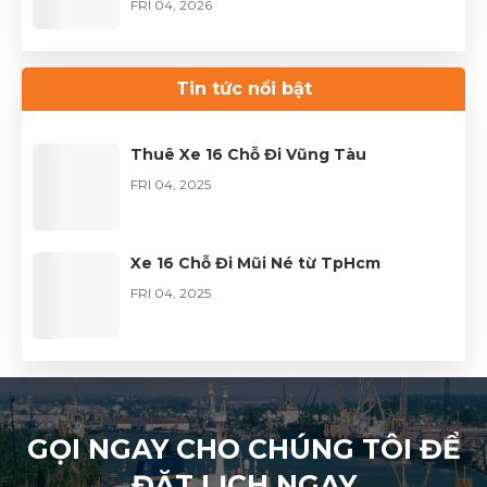
FRI 04, 2026
Thuê xe Limousine Giỗ Tổ Hùng Vương
– Hành trình đầy trọn vẹn
Tin tức nổi bật
FRI 04, 2026
Thuê Xe 16 Chỗ Đi Vũng Tàu
FRI 04, 2025
Xe 16 Chỗ Đi Mũi Né từ TpHcm
FRI 04, 2025
GỌI NGAY CHO CHÚNG TÔI ĐỂ
ĐẶT LỊCH NGAY