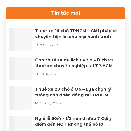
cần thiết cho chuyến du lịch. Nếu bạn đang tìm kiếm
dịch vụ thuê xe uy tín, hãy liên hệ với Thuê xe Phong
Tin tức mới
Cảnh để được phục vụ tốt nhất.Liên hệ 0899 78
2233.Website: dulichhcm.com
Thuê xe 16 chỗ TPHCM – Giải pháp di
chuyển tiện lợi cho mọi hành trình
TUE 04, 2026
Cho thuê xe du lịch uy tín – Dịch vụ
thuê xe chuyên nghiệp tại TP.HCM
TUE 04, 2026
Thuê xe 29 chỗ ở Q6 – Lựa chọn lý
tưởng cho đoàn đông tại TPHCM
MON 04, 2026
Nghỉ lễ 30/4 - 1/5 nên đi đâu ? Gợi ý
điểm đến HOT không thể bỏ lỡ