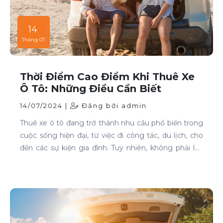
14
Tháng 07
Thời Điểm Cao Điểm Khi Thuê Xe
Ô Tô: Những Điều Cần Biết
14/07/2024 |
Đăng bởi admin
Thuê xe ô tô đang trở thành nhu cầu phổ biến trong
cuộc sống hiện đại, từ việc đi công tác, du lịch, cho
đến các sự kiện gia đình. Tuy nhiên, không phải lúc
nào cũng dễ dàng tìm được xe phù hợp với giá cả
phải chăng, đặc biệt là vào các thời điểm cao điểm.
Bài viết này sẽ giúp bạn hiểu rõ hơn về các thời điểm
cao điểm khi thuê xe ô tô và những lưu ý để thuê xe
một cách thông minh và tiết kiệm.