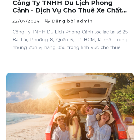
Công Ty TNHH Du Lịch Phong
Cảnh - Dịch Vụ Cho Thuê Xe Chất
Lượng Cao Tại TP HCM
22/07/2024 |
Đăng bởi admin
Công Ty TNHH Du Lịch Phong Cảnh tọa lạc tại số 25
Bà Lài, Phường 8, Quận 6, TP HCM, là một trong
những đơn vị hàng đầu trong lĩnh vực cho thuê xe
tại TP HCM. Chúng tôi cam kết mang đến cho
khách hàng những dịch vụ thuê xe chất lượng cao,
đáp ứng mọi nhu cầu di chuyển của bạn.