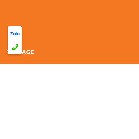
FANPAGE
Thống kê truy cập:
Đang online: 33
Hôm nay: 571
Tuần này:
2870
Tháng này: 2870
Tổng cộng truy cập:
2870