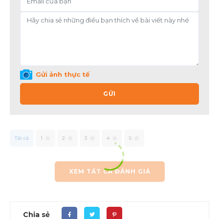
Gửi ảnh thực tế
GỬI
Tất cả
1
2
3
4
5
XEM TẤT CẢ ĐÁNH GIÁ
Chia sẻ