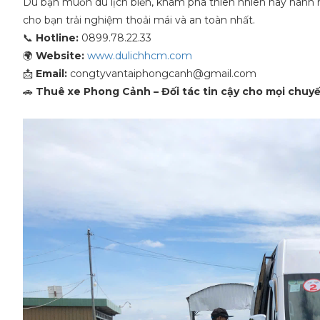
Dù bạn muốn du lịch biển, khám phá thiên nhiên hay hàn
cho bạn trải nghiệm thoải mái và an toàn nhất.
📞
Hotline:
0899.78.22.33
🌍
Website:
www.dulichhcm.com
📩
Email:
congtyvantaiphongcanh@gmail.com
🚗
Thuê xe Phong Cảnh – Đối tác tin cậy cho mọi chuyế