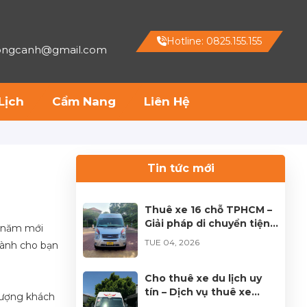
Hotline: 0825.155.155
hongcanh@gmail.com
Lịch
Cẩm Nang
Liên Hệ
Tin tức mới
Thuê xe 16 chỗ TPHCM –
Giải pháp di chuyển tiện
t năm mới
lợi cho mọi hành trình
TUE 04, 2026
dành cho bạn
Cho thuê xe du lịch uy
tín – Dịch vụ thuê xe
 lượng khách
chuyên nghiệp tại