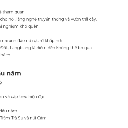
để tham quan.
chợ nổi, làng nghề truyền thống và vườn trái cây.
rải nghiệm khó quên.
 mai anh đào nở rực rỡ khắp nơi.
ất, Langbiang là điểm đến không thể bỏ qua.
khách.
đầu năm
ộ
.
n và cáp treo hiện đại.
 đầu năm.
Tràm Trà Sư và núi Cấm.