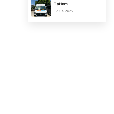
TpHcm
FRI 04, 2025