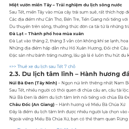
Miệt vườn miền Tây – Trải nghiệm du lịch sông nước
Sau Tết, miền Tây vào mùa cây trái sum suê, rất thích hợp 
Các địa điểm như Cần Thơ, Bến Tre, Tiền Giang nổi tiếng với 
Du thuyền trên sông, thưởng thức đờn ca tài tử là những t
Đà Lạt – Thành phố hoa mùa xuân
Đà Lạt vào tháng 2, tháng 3 vẫn còn không khí se lạnh, hoa
Những địa điểm hấp dẫn như Hồ Xuân Hương, Đồi chè Cầu Đ
Đặc sản như bánh tráng nướng, lẩu gà lá é luôn thu hút du 
=>> Thuê xe du lịch sau Tết 7 chỗ
2.3. Du lịch tâm linh – Hành hương 
Núi Bà Đen (Tây Ninh)
– Ngọn núi linh thiêng nhất Nam B
Sau Tết, nhiều người có thói quen đi chùa cầu an, cầu tài lộc
Núi Bà Đen là điểm du lịch tâm linh nổi tiếng với chùa Bà Đe
Châu Đốc (An Giang)
– Hành hương về Miếu Bà Chúa Xứ
Đây là điểm du lịch tâm linh được nhiều người lựa chọn vào
Ngoài viếng Miếu Bà Chúa Xứ, bạn có thể tham quan Rừng 