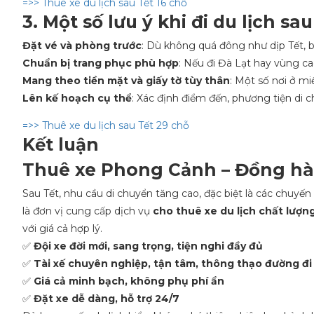
=>> Thuê xe du lịch sau Tết 16 chỗ
3. Một số lưu ý khi đi du lịch sau
Đặt vé và phòng trước
: Dù không quá đông như dịp Tết, b
Chuẩn bị trang phục phù hợp
: Nếu đi Đà Lạt hay vùng c
Mang theo tiền mặt và giấy tờ tùy thân
: Một số nơi ở m
Lên kế hoạch cụ thể
: Xác định điểm đến, phương tiện di c
=>> Thuê xe du lịch sau Tết 29 chỗ
Kết luận
Thuê xe Phong Cảnh – Đồng hà
Sau Tết, nhu cầu di chuyển tăng cao, đặc biệt là các chuyế
là đơn vị cung cấp dịch vụ
cho thuê xe du lịch chất lượn
với giá cả hợp lý.
✅
Đội xe đời mới, sang trọng, tiện nghi đầy đủ
✅
Tài xế chuyên nghiệp, tận tâm, thông thạo đường đi
✅
Giá cả minh bạch, không phụ phí ẩn
✅
Đặt xe dễ dàng, hỗ trợ 24/7