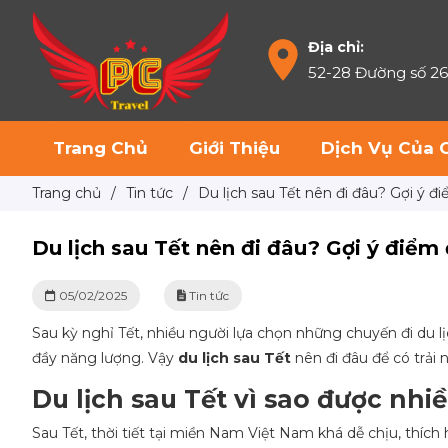
Địa chỉ:
52-28 Đường số 2
Trang Chủ
Giới Thiệu
Dịch Vụ Của 
Trang chủ
/
Tin tức
/
Du lịch sau Tết nên đi đâu? Gợi ý 
Du lịch sau Tết nên đi đâu? Gợi ý điểm
05/02/2025
Tin tức
Sau kỳ nghỉ Tết, nhiều người lựa chọn những chuyến đi du 
đầy năng lượng. Vậy
du lịch sau Tết
nên đi đâu để có trải
Du lịch sau Tết vì sao được nhi
Sau Tết, thời tiết tại miền Nam Việt Nam khá dễ chịu, thí