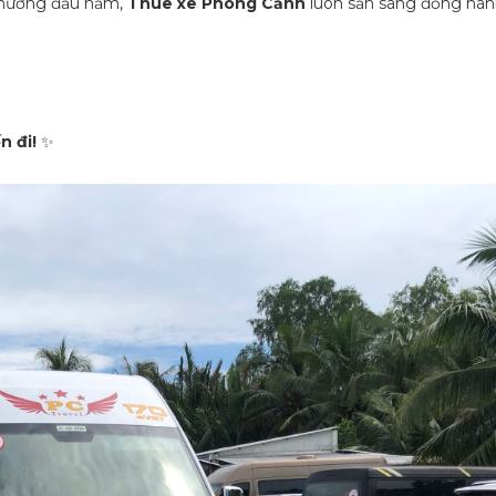
h hương đầu năm,
Thuê xe Phong Cảnh
luôn sẵn sàng đồng hà
n đi!
✨