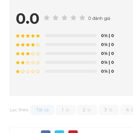
0.0
0 đánh giá
0%
| 0
0%
| 0
0%
| 0
0%
| 0
0%
| 0
Lọc theo:
Tất cả
1
2
3
4