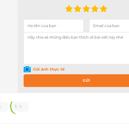
Gửi ảnh thực tế
GỬI
5