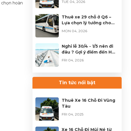
TUE 04, 2026
a chọn hoàn
TP.HCM
Thuê xe 29 chỗ ở Q6 –
Lựa chọn lý tưởng cho
đoàn đông tại TPHCM
MON 04, 2026
Nghỉ lễ 30/4 - 1/5 nên đi
đâu ? Gợi ý điểm đến HOT
không thể bỏ lỡ
FRI 04, 2026
Thuê xe Limousine Giỗ
Tổ Hùng Vương – Hành
Tin tức nổi bật
trình đầy trọn vẹn
FRI 04, 2026
Thuê Xe 16 Chỗ Đi Vũng
Tàu
FRI 04, 2025
Xe 16 Chỗ Đi Mũi Né từ