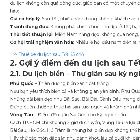
du lịch không còn quá đông đúc, giúp bạn có một chuyến đi
hảo:
Giá cả hợp lý
: Sau Tết, nhiều hãng hàng không, khách sạn c
Tránh đông đúc
: Không phải chen chúc như dịp lễ Tết, bạ
Thời tiết thuận lợi
: Miền Nam nắng đẹp, không quá nóng, 
Cơ hội trải nghiệm văn hóa
: Nhiều lễ hội đầu năm diễn ra
=>> Thuê xe du lịch sau Tết 45 chỗ
2. Gợi ý điểm đến du lịch sau T
2.1. Du lịch biển – Thư giãn sau kỳ ng
Phú Quốc
– Thiên đường biển xanh cát trắng
Nếu bạn yêu thích biển cả và không gian yên bình, Phú Quố
Những bãi biển đẹp như Bãi Sao, Bãi Dài, Gành Dầu mang đế
Đừng quên thưởng thức hải sản tươi ngon và khám phá nhữ
Vũng Tàu
– Điểm đến gần Sài Gòn cho kỳ nghỉ ngắn
Cách TP.HCM chỉ khoảng 2 giờ di chuyển, Vũng Tàu là lựa 
Bãi Sau, Hồ Cốc, Hồ Tràm là những bãi biển đẹp không thể b
Hãy thử các món đặc sản như bánh khọt, lẩu cá đuối khi đến