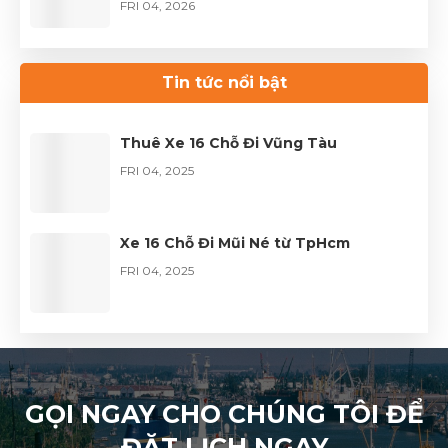
FRI 04, 2026
Thuê xe Limousine Giỗ Tổ Hùng Vương
– Hành trình đầy trọn vẹn
Tin tức nổi bật
FRI 04, 2026
Thuê Xe 16 Chỗ Đi Vũng Tàu
FRI 04, 2025
Xe 16 Chỗ Đi Mũi Né từ TpHcm
FRI 04, 2025
GỌI NGAY CHO CHÚNG TÔI ĐỂ
ĐẶT LỊCH NGAY