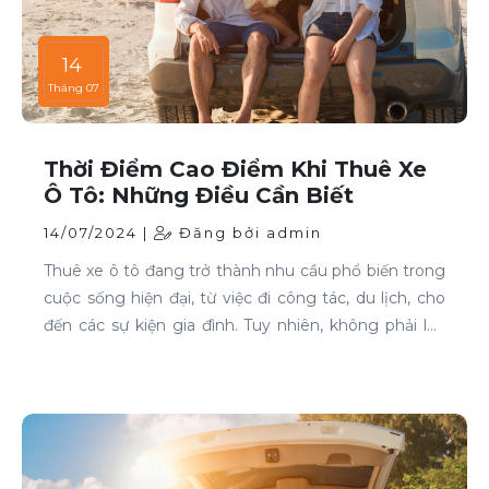
14
Tháng 07
Thời Điểm Cao Điểm Khi Thuê Xe
Ô Tô: Những Điều Cần Biết
14/07/2024 |
Đăng bởi admin
Thuê xe ô tô đang trở thành nhu cầu phổ biến trong
cuộc sống hiện đại, từ việc đi công tác, du lịch, cho
đến các sự kiện gia đình. Tuy nhiên, không phải lúc
nào cũng dễ dàng tìm được xe phù hợp với giá cả
phải chăng, đặc biệt là vào các thời điểm cao điểm.
Bài viết này sẽ giúp bạn hiểu rõ hơn về các thời điểm
cao điểm khi thuê xe ô tô và những lưu ý để thuê xe
một cách thông minh và tiết kiệm.