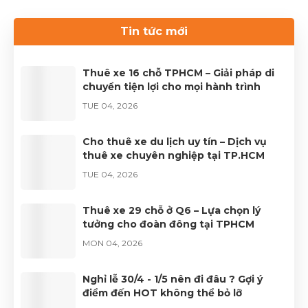
cần thiết cho chuyến du lịch. Nếu bạn đang tìm kiếm
dịch vụ thuê xe uy tín, hãy liên hệ với Thuê xe Phong
Tin tức mới
Cảnh để được phục vụ tốt nhất.Liên hệ 0899 78
2233.Website: dulichhcm.com
Thuê xe 16 chỗ TPHCM – Giải pháp di
chuyển tiện lợi cho mọi hành trình
TUE 04, 2026
Cho thuê xe du lịch uy tín – Dịch vụ
thuê xe chuyên nghiệp tại TP.HCM
TUE 04, 2026
Thuê xe 29 chỗ ở Q6 – Lựa chọn lý
tưởng cho đoàn đông tại TPHCM
MON 04, 2026
Nghỉ lễ 30/4 - 1/5 nên đi đâu ? Gợi ý
điểm đến HOT không thể bỏ lỡ