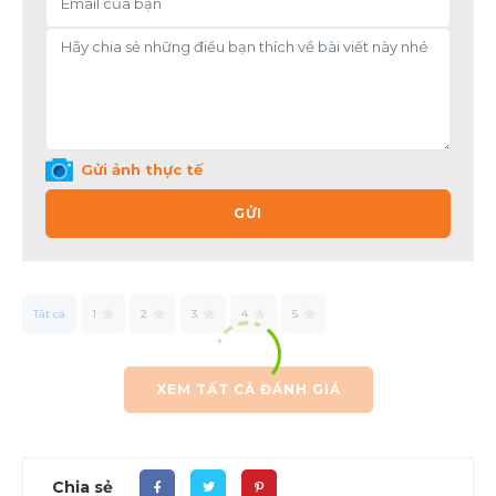
Gửi ảnh thực tế
GỬI
Tất cả
1
2
3
4
5
XEM TẤT CẢ ĐÁNH GIÁ
Chia sẻ