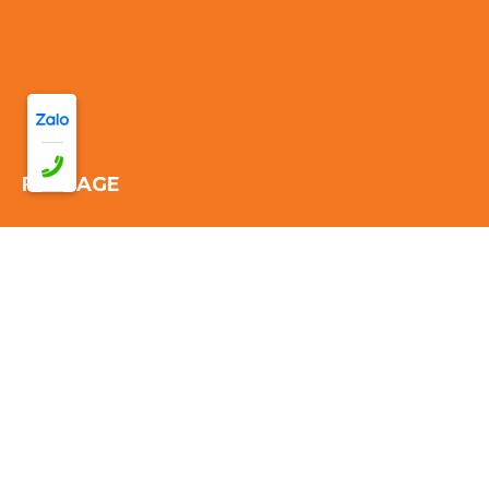
FANPAGE
Thống kê truy cập:
Đang online: 40
Hôm nay: 149
Tuần này:
2563
Tháng này: 2563
Tổng cộng truy cập:
2563