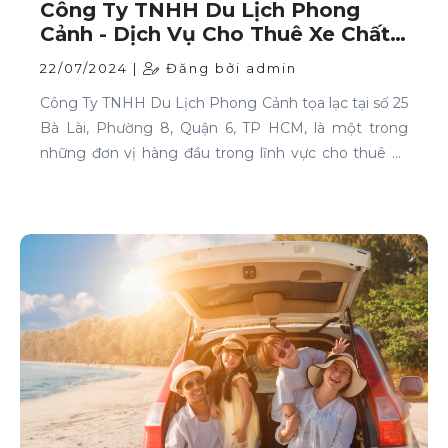
Công Ty TNHH Du Lịch Phong
Cảnh - Dịch Vụ Cho Thuê Xe Chất
Lượng Cao Tại TP HCM
22/07/2024 |
Đăng bởi admin
Công Ty TNHH Du Lịch Phong Cảnh tọa lạc tại số 25
Bà Lài, Phường 8, Quận 6, TP HCM, là một trong
những đơn vị hàng đầu trong lĩnh vực cho thuê xe
tại TP HCM. Chúng tôi cam kết mang đến cho
khách hàng những dịch vụ thuê xe chất lượng cao,
đáp ứng mọi nhu cầu di chuyển của bạn.