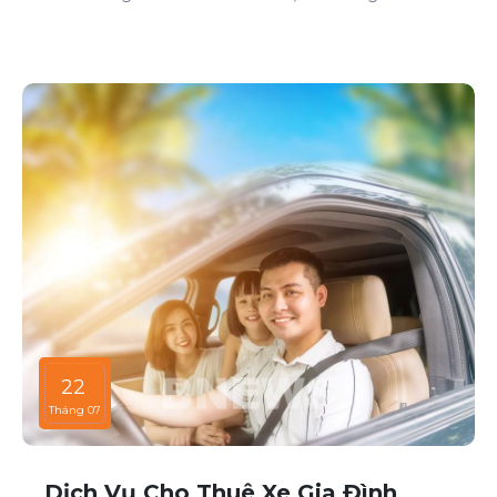
cấp dịch vụ cho thuê xe với đa dạng mẫu mã và loại
xe, phục vụ mọi nhu cầu của khách hàng.
22
Tháng 07
Dịch Vụ Cho Thuê Xe Gia Đình