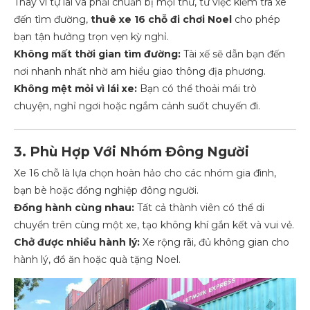
Thay vì tự lái và phải chuẩn bị mọi thứ, từ việc kiểm tra xe
đến tìm đường,
thuê xe 16 chỗ đi chơi Noel
cho phép
bạn tận hưởng trọn vẹn kỳ nghỉ.
Không mất thời gian tìm đường:
Tài xế sẽ dẫn bạn đến
nơi nhanh nhất nhờ am hiểu giao thông địa phương.
Không mệt mỏi vì lái xe:
Bạn có thể thoải mái trò
chuyện, nghỉ ngơi hoặc ngắm cảnh suốt chuyến đi.
3. Phù Hợp Với Nhóm Đông Người
Xe 16 chỗ là lựa chọn hoàn hảo cho các nhóm gia đình,
bạn bè hoặc đồng nghiệp đông người.
Đồng hành cùng nhau:
Tất cả thành viên có thể di
chuyển trên cùng một xe, tạo không khí gắn kết và vui vẻ.
Chở được nhiều hành lý:
Xe rộng rãi, đủ không gian cho
hành lý, đồ ăn hoặc quà tặng Noel.