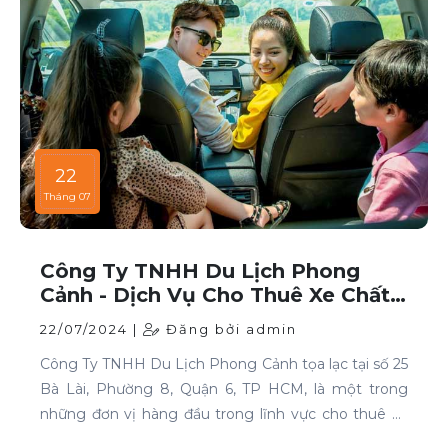
22
Tháng 07
Công Ty TNHH Du Lịch Phong
Cảnh - Dịch Vụ Cho Thuê Xe Chất
Lượng Cao Tại TP HCM
22/07/2024 |
Đăng bởi admin
Công Ty TNHH Du Lịch Phong Cảnh tọa lạc tại số 25
Bà Lài, Phường 8, Quận 6, TP HCM, là một trong
những đơn vị hàng đầu trong lĩnh vực cho thuê xe
tại TP HCM. Chúng tôi cam kết mang đến cho