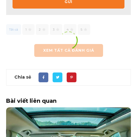
GỬI
Tất cả
1
2
3
4
5
XEM TẤT CẢ ĐÁNH GIÁ
Chia sẻ
Bài viết liên quan