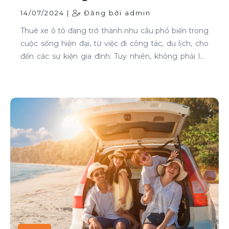
14/07/2024 |
Đăng bởi admin
Thuê xe ô tô đang trở thành nhu cầu phổ biến trong
cuộc sống hiện đại, từ việc đi công tác, du lịch, cho
đến các sự kiện gia đình. Tuy nhiên, không phải lúc
nào cũng dễ dàng tìm được xe phù hợp với giá cả
phải chăng, đặc biệt là vào các thời điểm cao điểm.
Bài viết này sẽ giúp bạn hiểu rõ hơn về các thời điểm
cao điểm khi thuê xe ô tô và những lưu ý để thuê xe
một cách thông minh và tiết kiệm.