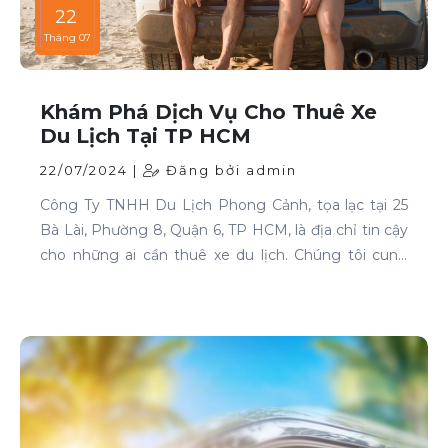
22
Tháng 07
Khám Phá Dịch Vụ Cho Thuê Xe
Du Lịch Tại TP HCM
22/07/2024 |
Đăng bởi admin
Công Ty TNHH Du Lịch Phong Cảnh, tọa lạc tại 25
Bà Lài, Phường 8, Quận 6, TP HCM, là địa chỉ tin cậy
cho những ai cần thuê xe du lịch. Chúng tôi cung
cấp dịch vụ cho thuê xe với đa dạng mẫu mã và loại
xe, phục vụ mọi nhu cầu của khách hàng.