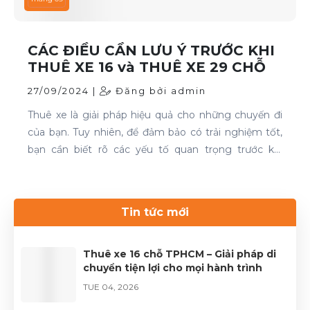
CÁC ĐIỀU CẦN LƯU Ý TRƯỚC KHI
THUÊ XE 16 và THUÊ XE 29 CHỖ
27/09/2024 |
Đăng bởi admin
Thuê xe là giải pháp hiệu quả cho những chuyến đi
của bạn. Tuy nhiên, để đảm bảo có trải nghiệm tốt,
bạn cần biết rõ các yếu tố quan trọng trước khi
quyết định. Thuê xe 16 chỗ và thuê xe 29 chỗ là đều
cần thiết cho chuyến du lịch. Nếu bạn đang tìm kiếm
dịch vụ thuê xe uy tín, hãy liên hệ với Thuê xe Phong
Tin tức mới
Cảnh để được phục vụ tốt nhất.Liên hệ 0899 78
2233.Website: dulichhcm.com
Thuê xe 16 chỗ TPHCM – Giải pháp di
chuyển tiện lợi cho mọi hành trình
TUE 04, 2026