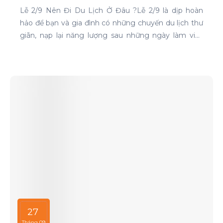
Lễ 2/9 Nên Đi Du Lịch Ở Đâu ?Lễ 2/9 là dịp hoàn
hảo để bạn và gia đình có những chuyến du lịch thư
giãn, nạp lại năng lượng sau những ngày làm việc
căng thẳng. Nếu bạn đang phân vân chưa biết đi
đâu, hãy tham khảo ngay những địa điểm sau:
27
Tháng 09