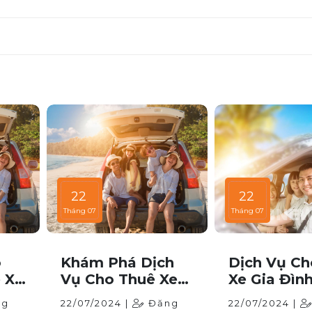
22
22
Tháng 07
Tháng 07
o
Khám Phá Dịch
Dịch Vụ Ch
 Xe
Vụ Cho Thuê Xe
Xe Gia Đìn
iều
Du Lịch Tại TP
Chuyên Ng
ng
22/07/2024 |
Đăng
22/07/2024 |