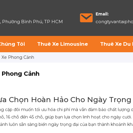
Email:
6, Phường Bình Phú, TP HCM
congtyvantaip
Chúng Tôi
Thuê Xe Limousine
Thuê Xe Du 
uê Xe Phong Cảnh
e Phong Cảnh
 Lựa Chọn Hoàn Hảo Cho Ngày Trọng
ng cặp đôi muốn tối ưu hóa chi phí mà vẫn đảm bảo chất lượng d
 16 chỗ đến 45 chỗ, giúp bạn lựa chọn linh hoạt cho ngày cưới. 
 Cảnh luôn sẵn sàng biến ngày trọng đại của bạn thành khoảnh khắ