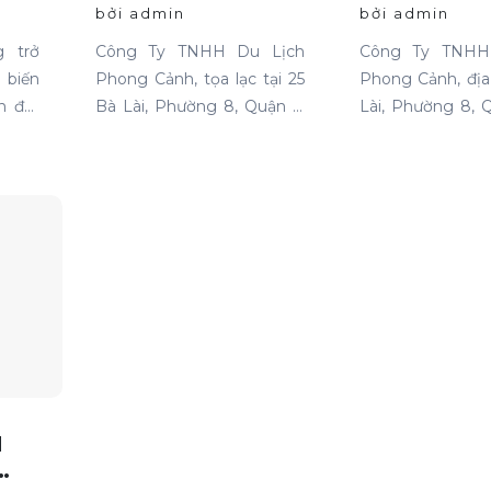
HCM
Tại TP HC
bởi admin
bởi admin
 trở
Công Ty TNHH Du Lịch
Công Ty TNHH
 biến
Phong Cảnh, tọa lạc tại 25
Phong Cảnh, địa
 đại,
Bà Lài, Phường 8, Quận 6,
Lài, Phường 8, 
 lịch,
TP HCM, là địa chỉ tin cậy
HCM, chuyên 
n gia
cho những ai cần thuê xe
dịch vụ cho th
g phải
du lịch. Chúng tôi cung cấp
đình với mức 
g tìm
dịch vụ cho thuê xe với đa
tranh và chất lư
iá cả
dạng mẫu mã và loại xe,
hàng đầu.
là vào
phục vụ mọi nhu cầu của
m. Bài
khách hàng.
iểu rõ
m cao
tô và
uê xe
nh và
N