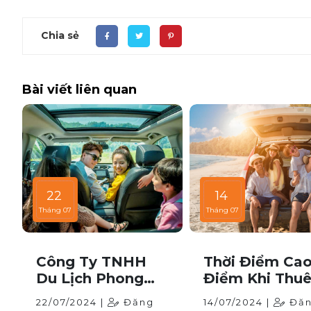
Chia sẻ
Bài viết liên quan
22
14
Tháng 07
Tháng 07
Công Ty TNHH
Thời Điểm Ca
Du Lịch Phong
Điểm Khi Thuê
Cảnh - Dịch Vụ
Ô Tô: Những Đ
22/07/2024 |
Đăng
14/07/2024 |
Đă