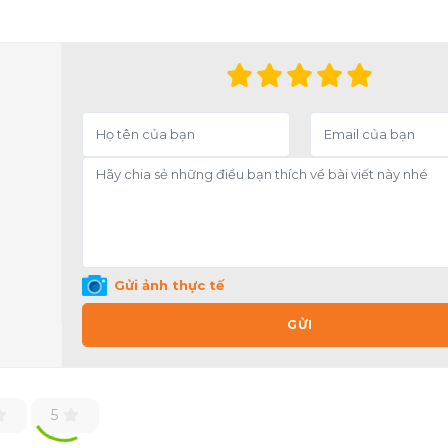
Gửi ảnh thực tế
GỬI
5