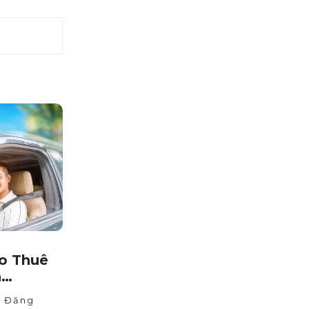
o Thuê
h
hiệp
Đăng