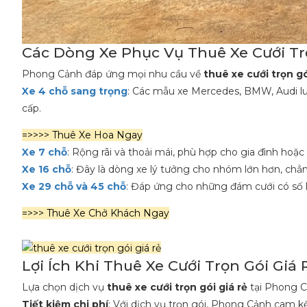
Các Dòng Xe Phục Vụ Thuê Xe Cưới Tr
Phong Cảnh đáp ứng mọi nhu cầu về
thuê xe cưới trọn gó
Xe 4 chỗ sang trọng
: Các mẫu xe Mercedes, BMW, Audi luô
cấp.
=>>>> Thuê Xe Hoa Ngay
Xe 7 chỗ
: Rộng rãi và thoải mái, phù hợp cho gia đình hoặc
Xe 16 chỗ
: Đây là dòng xe lý tưởng cho nhóm lớn hơn, chẳ
Xe 29 chỗ và 45 chỗ
: Đáp ứng cho những đám cưới có số l
=>>> Thuê Xe Chở Khách Ngay
Lợi Ích Khi Thuê Xe Cưới Trọn Gói Giá
Lựa chọn dịch vụ
thuê xe cưới trọn gói giá rẻ
tại Phong C
Tiết kiệm chi phí
: Với dịch vụ trọn gói, Phong Cảnh cam kết