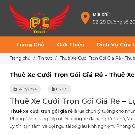
Địa chỉ:
52-28 Đường số 2
Trang Chủ
Giới Thiệu
Dịch Vụ Của 
Trang chủ
/
Tin tức
/
Thuê Xe Cưới Trọn Gói Giá Rẻ - Th
Thuê Xe Cưới Trọn Gói Giá Rẻ - Thuê X
31/10/2024
Tin tức
Thuê Xe Cưới Trọn Gói Giá Rẻ –
Thuê xe cưới trọn gói giá rẻ
là lựa chọn lý tưởng cho nhữ
Phong Cảnh cung cấp nhiều dòng xe đa dạng từ 4 chỗ, 7 chỗ,
uy tín, tận tâm, và đội ngũ tài xế giàu kinh nghiệm, Phong