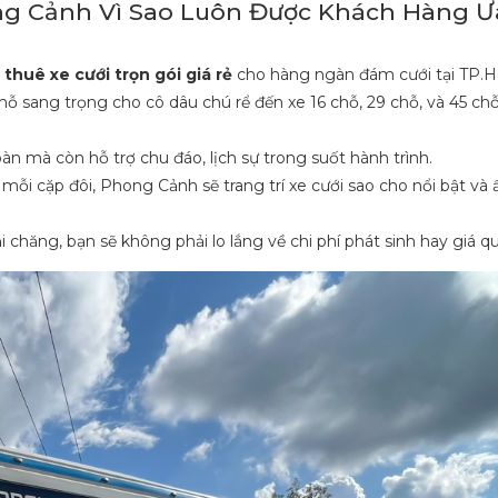
ong Cảnh Vì Sao Luôn Được Khách Hàng Ư
ụ
thuê xe cưới trọn gói giá rẻ
cho hàng ngàn đám cưới tại TP.
ỗ sang trọng cho cô dâu chú rể đến xe 16 chỗ, 29 chỗ, và 45 ch
toàn mà còn hỗ trợ chu đáo, lịch sự trong suốt hành trình.
mỗi cặp đôi, Phong Cảnh sẽ trang trí xe cưới sao cho nổi bật và
ải chăng, bạn sẽ không phải lo lắng về chi phí phát sinh hay giá q