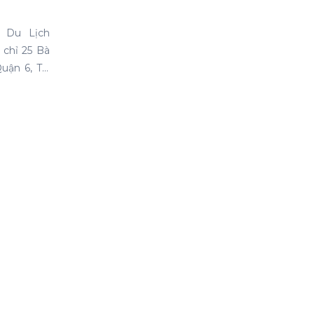
M
 Du Lịch
 chỉ 25 Bà
Quận 6, TP
cung cấp
uê xe gia
giá cạnh
ợng dịch vụ