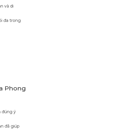
n và di
i đa trong
ủa Phong
và đúng ý
ạn đã giúp