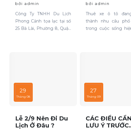
Cho Thuê Xe Chất
Cần Biết
bởi admin
bởi admin
Lượng Cao Tại TP
HCM
Công Ty TNHH Du Lịch
Thuê xe ô tô đang
Phong Cảnh tọa lạc tại số
thành nhu cầu phổ
25 Bà Lài, Phường 8, Quận
trong cuộc sống hiện
6, TP HCM, là một trong
từ việc đi công tác, du
những đơn vị hàng đầu
cho đến các sự kiệ
trong lĩnh vực cho thuê xe
đình. Tuy nhiên, khôn
tại TP HCM. Chúng tôi cam
lúc nào cũng dễ dàn
kết mang đến cho khách
được xe phù hợp với g
hàng những dịch vụ thuê
phải chăng, đặc biệt 
xe chất lượng cao, đáp ứng
các thời điểm cao điể
mọi nhu cầu di chuyển của
viết này sẽ giúp bạn h
29
27
bạn.
hơn về các thời điể
Tháng 08
Tháng 09
điểm khi thuê xe ô 
những lưu ý để th
một cách thông mi
Lễ 2/9 Nên Đi Du
CÁC ĐIỀU CẦ
tiết kiệm.
Lịch Ở Đâu ?
LƯU Ý TRƯỚC