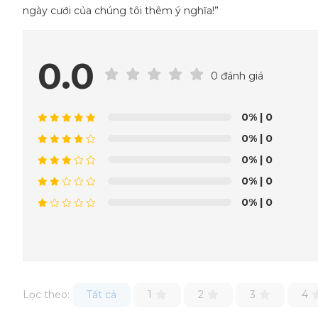
ngày cưới của chúng tôi thêm ý nghĩa!”
0.0
0 đánh giá
0%
| 0
0%
| 0
0%
| 0
0%
| 0
0%
| 0
Lọc theo:
Tất cả
1
2
3
4