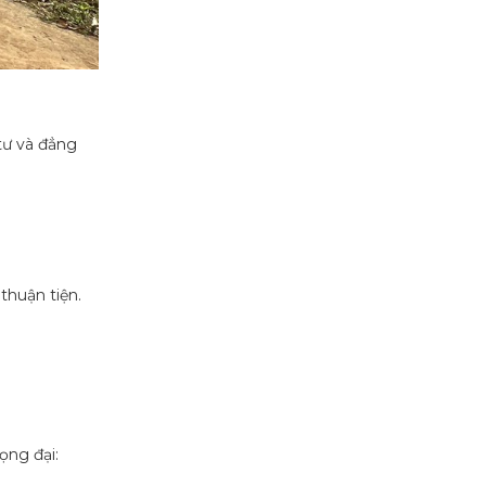
tư và đẳng
thuận tiện.
ọng đại: