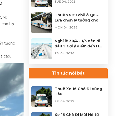
a
TUE 04, 2026
TP.HCM
Thuê xe 29 chỗ ở Q6 –
HCM:
Lựa chọn lý tưởng cho
ỗ cho họ
đoàn đông tại TPHCM
MON 04, 2026
Nghỉ lễ 30/4 - 1/5 nên đi
 ấn tượng
đâu ? Gợi ý điểm đến HOT
không thể bỏ lỡ
FRI 04, 2026
uá cao.
Thuê xe Limousine Giỗ
Tổ Hùng Vương – Hành
Tin tức nổi bật
trình đầy trọn vẹn
FRI 04, 2026
Thuê Xe 16 Chỗ Đi Vũng
Tàu
FRI 04, 2025
Xe 16 Chỗ Đi Mũi Né từ