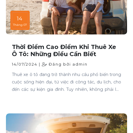
14
Tháng 07
Thời Điểm Cao Điểm Khi Thuê Xe
Ô Tô: Những Điều Cần Biết
14/07/2024 |
Đăng bởi admin
Thuê xe ô tô đang trở thành nhu cầu phổ biến trong
cuộc sống hiện đại, từ việc đi công tác, du lịch, cho
đến các sự kiện gia đình. Tuy nhiên, không phải lúc
nào cũng dễ dàng tìm được xe phù hợp với giá cả
phải chăng, đặc biệt là vào các thời điểm cao điểm.
Bài viết này sẽ giúp bạn hiểu rõ hơn về các thời điểm
cao điểm khi thuê xe ô tô và những lưu ý để thuê xe
một cách thông minh và tiết kiệm.