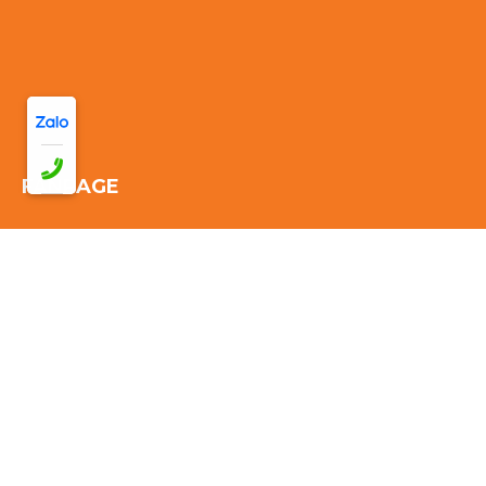
FANPAGE
Thống kê truy cập:
Đang online: 36
Hôm nay: 510
Tuần này:
3225
Tháng này: 3225
Tổng cộng truy cập:
3225