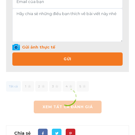
Gửi ảnh thực tế
GỬI
Tất cả
1
2
3
4
5
XEM TẤT CẢ ĐÁNH GIÁ
Chia sẻ