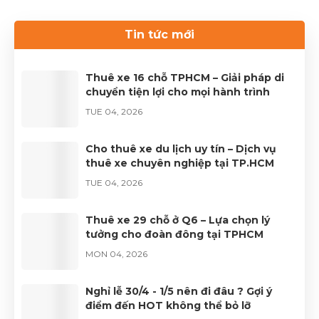
cần thiết cho chuyến du lịch. Nếu bạn đang tìm kiếm
dịch vụ thuê xe uy tín, hãy liên hệ với Thuê xe Phong
Tin tức mới
Cảnh để được phục vụ tốt nhất.Liên hệ 0899 78
2233.Website: dulichhcm.com
Thuê xe 16 chỗ TPHCM – Giải pháp di
chuyển tiện lợi cho mọi hành trình
TUE 04, 2026
Cho thuê xe du lịch uy tín – Dịch vụ
thuê xe chuyên nghiệp tại TP.HCM
TUE 04, 2026
Thuê xe 29 chỗ ở Q6 – Lựa chọn lý
tưởng cho đoàn đông tại TPHCM
MON 04, 2026
Nghỉ lễ 30/4 - 1/5 nên đi đâu ? Gợi ý
điểm đến HOT không thể bỏ lỡ