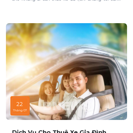
cấp dịch vụ cho thuê xe với đa dạng mẫu mã và loại
xe, phục vụ mọi nhu cầu của khách hàng.
22
Tháng 07
Dịch Vụ Cho Thuê Xe Gia Đình