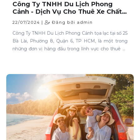
Công Ty TNHH Du Lịch Phong
Cảnh - Dịch Vụ Cho Thuê Xe Chất
Lượng Cao Tại TP HCM
22/07/2024 |
Đăng bởi admin
Công Ty TNHH Du Lịch Phong Cảnh tọa lạc tại số 25
Bà Lài, Phường 8, Quận 6, TP HCM, là một trong
những đơn vị hàng đầu trong lĩnh vực cho thuê xe
tại TP HCM. Chúng tôi cam kết mang đến cho
khách hàng những dịch vụ thuê xe chất lượng cao,
đáp ứng mọi nhu cầu di chuyển của bạn.