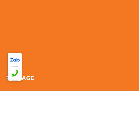
FANPAGE
Thống kê truy cập:
Đang online: 36
Hôm nay: 143
Tuần này:
2557
Tháng này: 2557
Tổng cộng truy cập:
2557