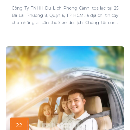
Công Ty TNHH Du Lịch Phong Cảnh, tọa lạc tại 25
Bà Lài, Phường 8, Quận 6, TP HCM, là địa chỉ tin cậy
cho những ai cần thuê xe du lịch. Chúng tôi cung
cấp dịch vụ cho thuê xe với đa dạng mẫu mã và loại
xe, phục vụ mọi nhu cầu của khách hàng.
22