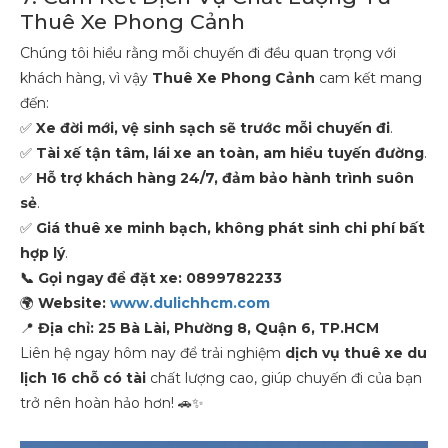
Thuê Xe Phong Cảnh
Chúng tôi hiểu rằng mỗi chuyến đi đều quan trọng với
khách hàng, vì vậy
Thuê Xe Phong Cảnh
cam kết mang
đến:
✅
Xe đời mới, vệ sinh sạch sẽ trước mỗi chuyến đi
.
✅
Tài xế tận tâm, lái xe an toàn, am hiểu tuyến đường
.
✅
Hỗ trợ khách hàng 24/7, đảm bảo hành trình suôn
sẻ
.
✅
Giá thuê xe minh bạch, không phát sinh chi phí bất
hợp lý
.
📞 Gọi ngay để đặt xe: 0899782233
🌍
Website:
www.dulichhcm.com
📍
Địa chỉ: 25 Bà Lài, Phường 8, Quận 6, TP.HCM
Liên hệ ngay hôm nay để trải nghiệm
dịch vụ thuê xe du
lịch 16 chỗ có tài
chất lượng cao, giúp chuyến đi của bạn
trở nên hoàn hảo hơn! 🚗✨