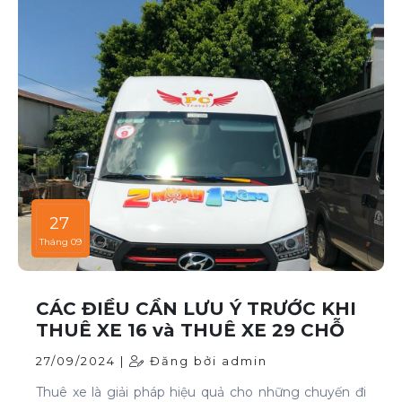
27
Tháng 09
CÁC ĐIỀU CẦN LƯU Ý TRƯỚC KHI
THUÊ XE 16 và THUÊ XE 29 CHỖ
27/09/2024 |
Đăng bởi admin
Thuê xe là giải pháp hiệu quả cho những chuyến đi