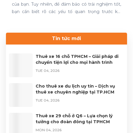
của bạn. Tuy nhiên, để đảm bảo có trải nghiệm tốt,
bạn cần biết rõ các yếu tố quan trọng trước khi
quyết định. Thuê xe 16 chỗ và thuê xe 29 chỗ là đều
cần thiết cho chuyến du lịch. Nếu bạn đang tìm kiếm
dịch vụ thuê xe uy tín, hãy liên hệ với Thuê xe Phong
Tin tức mới
Cảnh để được phục vụ tốt nhất.Liên hệ 0899 78
2233.Website: dulichhcm.com
Thuê xe 16 chỗ TPHCM – Giải pháp di
chuyển tiện lợi cho mọi hành trình
TUE 04, 2026
Cho thuê xe du lịch uy tín – Dịch vụ
thuê xe chuyên nghiệp tại TP.HCM
TUE 04, 2026
Thuê xe 29 chỗ ở Q6 – Lựa chọn lý
tưởng cho đoàn đông tại TPHCM
MON 04, 2026