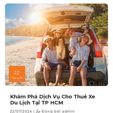
Bài viết này sẽ giúp bạn hiểu rõ hơn về các thời điểm
cao điểm khi thuê xe ô tô và những lưu ý để thuê xe
một cách thông minh và tiết kiệm.
22
Tháng 07
Khám Phá Dịch Vụ Cho Thuê Xe
Du Lịch Tại TP HCM
22/07/2024 |
Đăng bởi admin