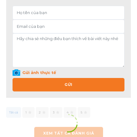
Gửi ảnh thực tế
GỬI
Tất cả
1
2
3
4
5
XEM TẤT CẢ ĐÁNH GIÁ