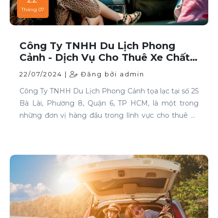
Tháng 07
Công Ty TNHH Du Lịch Phong
Cảnh - Dịch Vụ Cho Thuê Xe Chất
Lượng Cao Tại TP HCM
22/07/2024 |
Đăng bởi admin
Công Ty TNHH Du Lịch Phong Cảnh tọa lạc tại số 25
Bà Lài, Phường 8, Quận 6, TP HCM, là một trong
những đơn vị hàng đầu trong lĩnh vực cho thuê xe
tại TP HCM. Chúng tôi cam kết mang đến cho
khách hàng những dịch vụ thuê xe chất lượng cao,
đáp ứng mọi nhu cầu di chuyển của bạn.