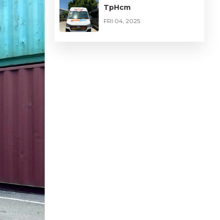
TpHcm
FRI 04, 2025