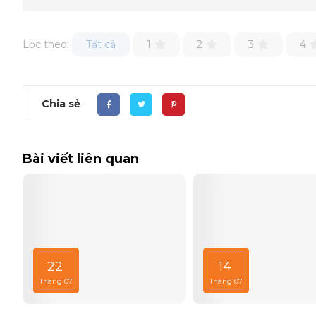
Lọc theo:
Tất cả
1
2
3
4
Chia sẻ
Bài viết liên quan
22
14
Tháng 07
Tháng 07