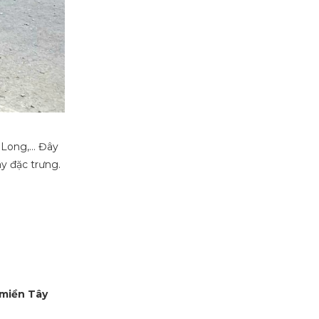
h Long,… Đây
ây đặc trưng.
 miền Tây