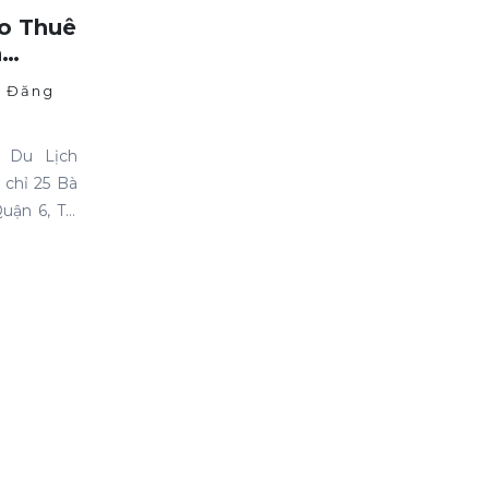
o Thuê
h
hiệp
Đăng
M
 Du Lịch
 chỉ 25 Bà
Quận 6, TP
cung cấp
uê xe gia
giá cạnh
ợng dịch vụ