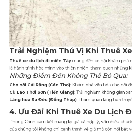
Trải Nghiệm Thú Vị Khi Thuê Xe
Thuê xe du lịch đi miền Tây
mang đến cơ hội khám phá nh
là hành trình hòa mình vào thiên nhiên, tham quan những kh
Những Điểm Đến Không Thể Bỏ Qua:
Chợ nổi Cái Răng (Cần Thơ)
: Khám phá văn hóa chợ nổi đ
Cù Lao Thới Sơn (Tiền Giang)
: Trải nghiệm không gian xa
Làng hoa Sa Đéc (Đồng Tháp)
: Tham quan làng hoa truyề
4. Ưu Đãi Khi Thuê Xe Du Lịch 
Phong Cảnh cam kết mang lại giá cả hợp lý, với nhiều chươn
của chúng tôi không chỉ cạnh tranh về giá mà còn nổi bật v