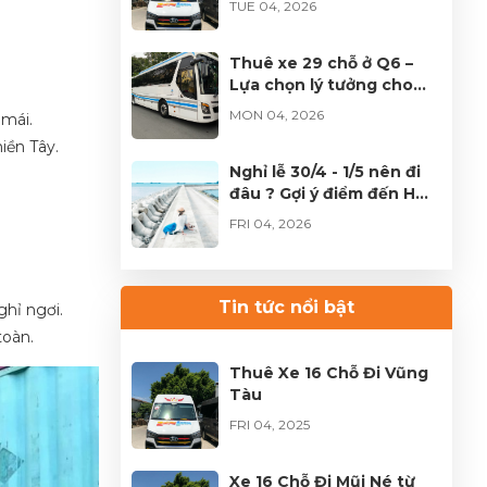
TUE 04, 2026
TP.HCM
Thuê xe 29 chỗ ở Q6 –
Lựa chọn lý tưởng cho
đoàn đông tại TPHCM
MON 04, 2026
 mái.
iền Tây.
Nghỉ lễ 30/4 - 1/5 nên đi
đâu ? Gợi ý điểm đến HOT
không thể bỏ lỡ
FRI 04, 2026
Thuê xe Limousine Giỗ
Tổ Hùng Vương – Hành
Tin tức nổi bật
ghỉ ngơi.
trình đầy trọn vẹn
FRI 04, 2026
toàn.
Thuê Xe 16 Chỗ Đi Vũng
Tàu
FRI 04, 2025
Xe 16 Chỗ Đi Mũi Né từ