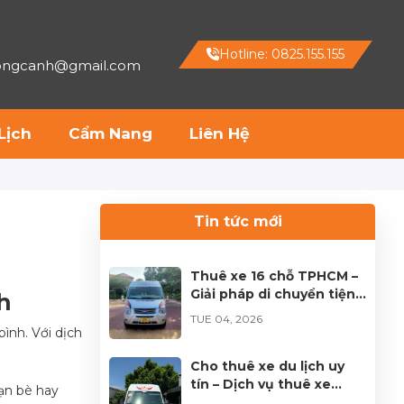
Hotline: 0825.155.155
hongcanh@gmail.com
Lịch
Cẩm Nang
Liên Hệ
Tin tức mới
Thuê xe 16 chỗ TPHCM –
Giải pháp di chuyển tiện
h
lợi cho mọi hành trình
TUE 04, 2026
ình. Với dịch
Cho thuê xe du lịch uy
tín – Dịch vụ thuê xe
bạn bè hay
chuyên nghiệp tại