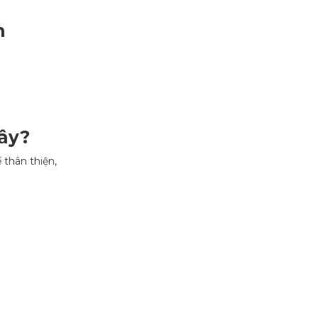
h
ây?
 thân thiện,