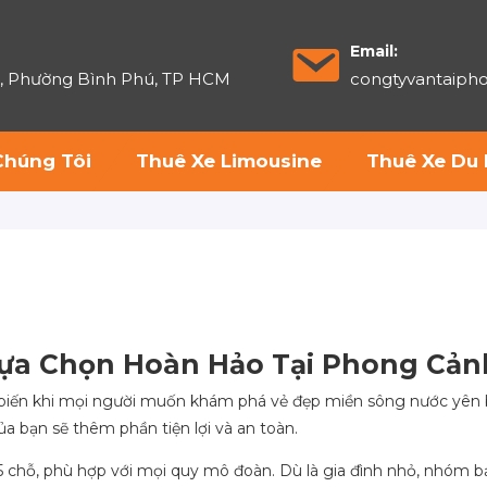
Email:
6, Phường Bình Phú, TP HCM
congtyvantaip
Chúng Tôi
Thuê Xe Limousine
Thuê Xe Du 
 Lựa Chọn Hoàn Hảo Tại Phong Cản
biến khi mọi người muốn khám phá vẻ đẹp miền sông nước yên b
a bạn sẽ thêm phần tiện lợi và an toàn.
45 chỗ, phù hợp với mọi quy mô đoàn. Dù là gia đình nhỏ, nhóm 