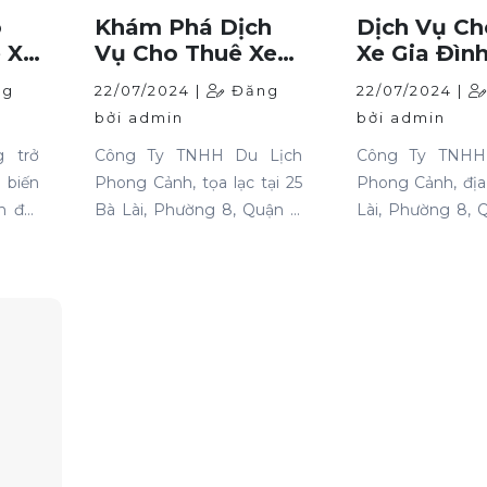
o
Khám Phá Dịch
Dịch Vụ Ch
 Xe
Vụ Cho Thuê Xe
Xe Gia Đìn
iều
Du Lịch Tại TP
Chuyên Ng
ng
22/07/2024 |
Đăng
22/07/2024 |
HCM
Tại TP HC
bởi admin
bởi admin
 trở
Công Ty TNHH Du Lịch
Công Ty TNHH
 biến
Phong Cảnh, tọa lạc tại 25
Phong Cảnh, địa
 đại,
Bà Lài, Phường 8, Quận 6,
Lài, Phường 8, 
 lịch,
TP HCM, là địa chỉ tin cậy
HCM, chuyên 
n gia
cho những ai cần thuê xe
dịch vụ cho th
g phải
du lịch. Chúng tôi cung cấp
đình với mức 
g tìm
dịch vụ cho thuê xe với đa
tranh và chất lư
iá cả
dạng mẫu mã và loại xe,
hàng đầu.
là vào
phục vụ mọi nhu cầu của
m. Bài
khách hàng.
iểu rõ
m cao
tô và