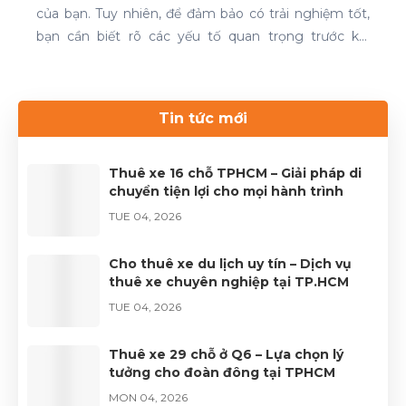
của bạn. Tuy nhiên, để đảm bảo có trải nghiệm tốt,
bạn cần biết rõ các yếu tố quan trọng trước khi
quyết định. Thuê xe 16 chỗ và thuê xe 29 chỗ là đều
cần thiết cho chuyến du lịch. Nếu bạn đang tìm kiếm
dịch vụ thuê xe uy tín, hãy liên hệ với Thuê xe Phong
Tin tức mới
Cảnh để được phục vụ tốt nhất.Liên hệ 0899 78
2233.Website: dulichhcm.com
Thuê xe 16 chỗ TPHCM – Giải pháp di
chuyển tiện lợi cho mọi hành trình
TUE 04, 2026
Cho thuê xe du lịch uy tín – Dịch vụ
thuê xe chuyên nghiệp tại TP.HCM
TUE 04, 2026
Thuê xe 29 chỗ ở Q6 – Lựa chọn lý
tưởng cho đoàn đông tại TPHCM
MON 04, 2026