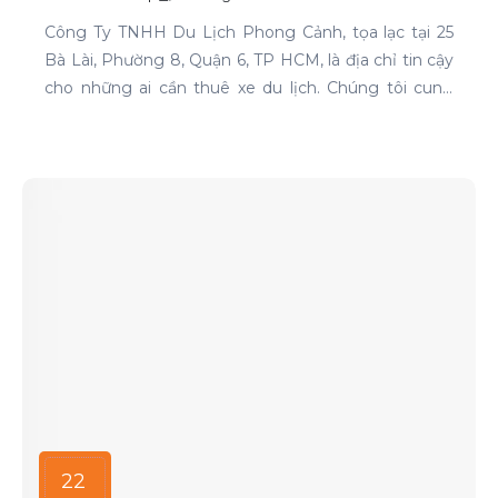
Công Ty TNHH Du Lịch Phong Cảnh, tọa lạc tại 25
Bà Lài, Phường 8, Quận 6, TP HCM, là địa chỉ tin cậy
cho những ai cần thuê xe du lịch. Chúng tôi cung
cấp dịch vụ cho thuê xe với đa dạng mẫu mã và loại
xe, phục vụ mọi nhu cầu của khách hàng.
22