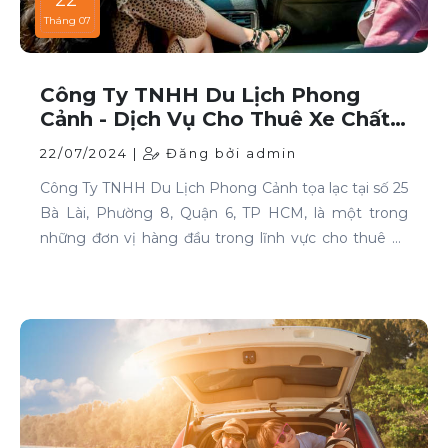
22
Tháng 07
Công Ty TNHH Du Lịch Phong
Cảnh - Dịch Vụ Cho Thuê Xe Chất
Lượng Cao Tại TP HCM
22/07/2024 |
Đăng bởi admin
Công Ty TNHH Du Lịch Phong Cảnh tọa lạc tại số 25
Bà Lài, Phường 8, Quận 6, TP HCM, là một trong
những đơn vị hàng đầu trong lĩnh vực cho thuê xe
tại TP HCM. Chúng tôi cam kết mang đến cho
khách hàng những dịch vụ thuê xe chất lượng cao,
đáp ứng mọi nhu cầu di chuyển của bạn.