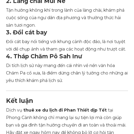
2. Làng chài Mũi Né
Tận hưởng không khí trong lành của làng chài, khám phá
cuộc sống của ngư dân địa phương và thưởng thức hải
sản tươi ngon.
3. Đồi cát bay
Đồi cát bay nổi tiếng với khung cảnh độc đáo, là nơi tuyệt
vời để chụp ảnh và tham gia các hoạt động như trượt cát.
4. Tháp Chăm Pô Sah Inư
Di tích lịch sử này mang đến cái nhìn về nền văn hóa
Chăm Pa cổ xưa, là điểm dừng chân lý tưởng cho những ai
yêu thích khám phá lịch sử.
Kết luận
Dịch vụ
thuê xe du lịch đi Phan Thiết dịp Tết
tại
Phong Cảnh không chỉ mang lại sự tiện lợi mà còn giúp
bạn và gia đình tận hưởng chuyến đi an toàn và thoải mái.
Hãy đặt xe ngay hôm nay để không bỏ lỡ cơ hội tận