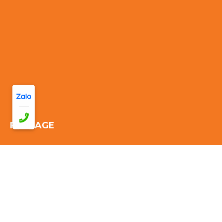
FANPAGE
Thống kê truy cập:
Đang online: 35
Hôm nay: 153
Tuần này:
1905
Tháng này: 1905
Tổng cộng truy cập:
1905