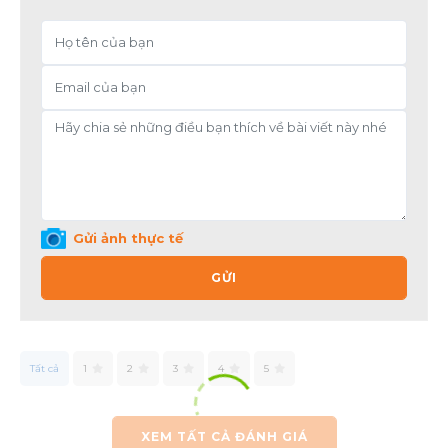
Gửi ảnh thực tế
GỬI
Tất cả
1
2
3
4
5
XEM TẤT CẢ ĐÁNH GIÁ