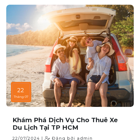
Bài viết này sẽ giúp bạn hiểu rõ hơn về các thời điểm
cao điểm khi thuê xe ô tô và những lưu ý để thuê xe
một cách thông minh và tiết kiệm.
22
Tháng 07
Khám Phá Dịch Vụ Cho Thuê Xe
Du Lịch Tại TP HCM
22/07/2024 |
Đăng bởi admin