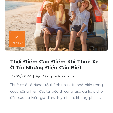
14
Tháng 07
Thời Điểm Cao Điểm Khi Thuê Xe
Ô Tô: Những Điều Cần Biết
14/07/2024 |
Đăng bởi admin
Thuê xe ô tô đang trở thành nhu cầu phổ biến trong
cuộc sống hiện đại, từ việc đi công tác, du lịch, cho
đến các sự kiện gia đình. Tuy nhiên, không phải lúc
nào cũng dễ dàng tìm được xe phù hợp với giá cả
phải chăng, đặc biệt là vào các thời điểm cao điểm.