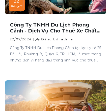
22
Tháng 07
Công Ty TNHH Du Lịch Phong
Cảnh - Dịch Vụ Cho Thuê Xe Chất
Lượng Cao Tại TP HCM
22/07/2024 |
Đăng bởi admin
Công Ty TNHH Du Lịch Phong Cảnh tọa lạc tại số 25
Bà Lài, Phường 8, Quận 6, TP HCM, là một trong
những đơn vị hàng đầu trong lĩnh vực cho thuê xe
tại TP HCM. Chúng tôi cam kết mang đến cho
khách hàng những dịch vụ thuê xe chất lượng cao,
đáp ứng mọi nhu cầu di chuyển của bạn.