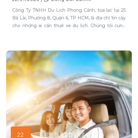
Công Ty TNHH Du Lịch Phong Cảnh, tọa lạc tại 25
Bà Lài, Phường 8, Quận 6, TP HCM, là địa chỉ tin cậy
cho những ai cần thuê xe du lịch. Chúng tôi cung
cấp dịch vụ cho thuê xe với đa dạng mẫu mã và loại
xe, phục vụ mọi nhu cầu của khách hàng.
22