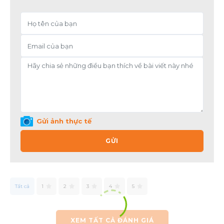
Gửi ảnh thực tế
GỬI
Tất cả
1
2
3
4
5
XEM TẤT CẢ ĐÁNH GIÁ