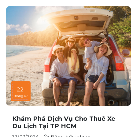
Bài viết này sẽ giúp bạn hiểu rõ hơn về các thời điểm
cao điểm khi thuê xe ô tô và những lưu ý để thuê xe
một cách thông minh và tiết kiệm.
22
Tháng 07
Khám Phá Dịch Vụ Cho Thuê Xe
Du Lịch Tại TP HCM
22/07/2024 |
Đăng bởi admin