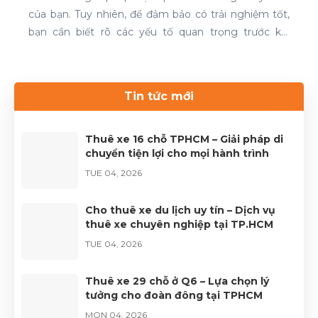
của bạn. Tuy nhiên, để đảm bảo có trải nghiệm tốt,
bạn cần biết rõ các yếu tố quan trọng trước khi
quyết định. Thuê xe 16 chỗ và thuê xe 29 chỗ là đều
cần thiết cho chuyến du lịch. Nếu bạn đang tìm kiếm
dịch vụ thuê xe uy tín, hãy liên hệ với Thuê xe Phong
Tin tức mới
Cảnh để được phục vụ tốt nhất.Liên hệ 0899 78
2233.Website: dulichhcm.com
Thuê xe 16 chỗ TPHCM – Giải pháp di
chuyển tiện lợi cho mọi hành trình
TUE 04, 2026
Cho thuê xe du lịch uy tín – Dịch vụ
thuê xe chuyên nghiệp tại TP.HCM
TUE 04, 2026
Thuê xe 29 chỗ ở Q6 – Lựa chọn lý
tưởng cho đoàn đông tại TPHCM
MON 04, 2026