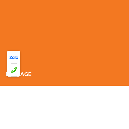
FANPAGE
Thống kê truy cập:
Đang online: 35
Hôm nay: 316
Tuần này:
2361
Tháng này: 2361
Tổng cộng truy cập:
2361