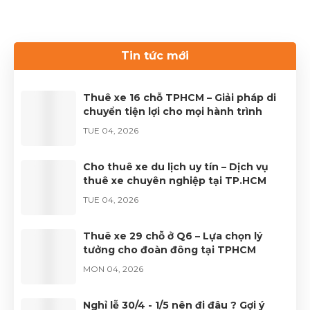
quyết định. Thuê xe 16 chỗ và thuê xe 29 chỗ là đều
cần thiết cho chuyến du lịch. Nếu bạn đang tìm kiếm
dịch vụ thuê xe uy tín, hãy liên hệ với Thuê xe Phong
Tin tức mới
Cảnh để được phục vụ tốt nhất.Liên hệ 0899 78
2233.Website: dulichhcm.com
Thuê xe 16 chỗ TPHCM – Giải pháp di
chuyển tiện lợi cho mọi hành trình
TUE 04, 2026
Cho thuê xe du lịch uy tín – Dịch vụ
thuê xe chuyên nghiệp tại TP.HCM
TUE 04, 2026
Thuê xe 29 chỗ ở Q6 – Lựa chọn lý
tưởng cho đoàn đông tại TPHCM
MON 04, 2026
Nghỉ lễ 30/4 - 1/5 nên đi đâu ? Gợi ý