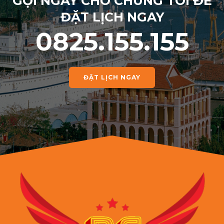
GỌI NGAY CHO CHÚNG TÔI ĐỂ
ĐẶT LỊCH NGAY
0825.155.155
ĐẶT LỊCH NGAY