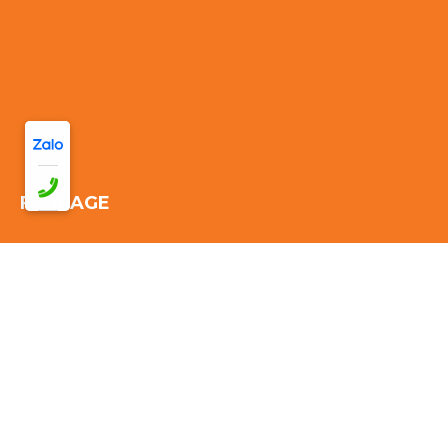
FANPAGE
Thống kê truy cập:
Đang online: 33
Hôm nay: 116
Tuần này:
2965
Tháng này: 2965
Tổng cộng truy cập:
2965