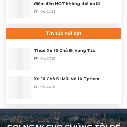
điểm đến HOT không thể bỏ lỡ
FRI 04, 2026
Thuê xe Limousine Giỗ Tổ Hùng Vương
– Hành trình đầy trọn vẹn
Tin tức nổi bật
FRI 04, 2026
Thuê Xe 16 Chỗ Đi Vũng Tàu
FRI 04, 2025
Xe 16 Chỗ Đi Mũi Né từ TpHcm
FRI 04, 2025