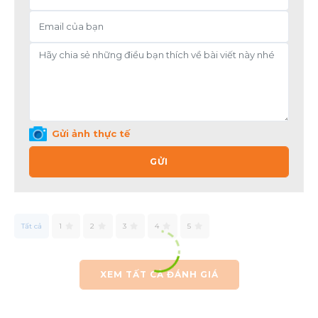
Gửi ảnh thực tế
GỬI
Tất cả
1
2
3
4
5
XEM TẤT CẢ ĐÁNH GIÁ