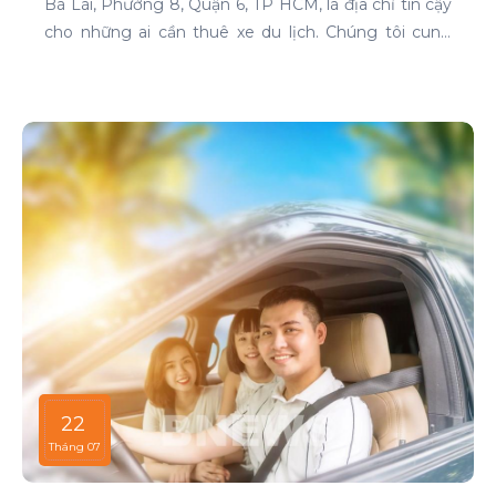
Bà Lài, Phường 8, Quận 6, TP HCM, là địa chỉ tin cậy
cho những ai cần thuê xe du lịch. Chúng tôi cung
cấp dịch vụ cho thuê xe với đa dạng mẫu mã và loại
xe, phục vụ mọi nhu cầu của khách hàng.
22
Tháng 07