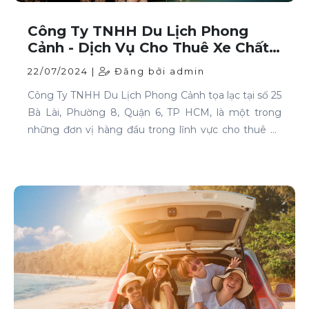
Công Ty TNHH Du Lịch Phong
Cảnh - Dịch Vụ Cho Thuê Xe Chất
Lượng Cao Tại TP HCM
22/07/2024 |
Đăng bởi admin
Công Ty TNHH Du Lịch Phong Cảnh tọa lạc tại số 25
Bà Lài, Phường 8, Quận 6, TP HCM, là một trong
những đơn vị hàng đầu trong lĩnh vực cho thuê xe
tại TP HCM. Chúng tôi cam kết mang đến cho
khách hàng những dịch vụ thuê xe chất lượng cao,
đáp ứng mọi nhu cầu di chuyển của bạn.