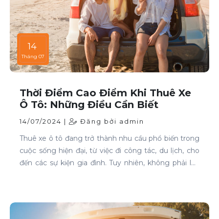
14
Tháng 07
Thời Điểm Cao Điểm Khi Thuê Xe
Ô Tô: Những Điều Cần Biết
14/07/2024 |
Đăng bởi admin
Thuê xe ô tô đang trở thành nhu cầu phổ biến trong
cuộc sống hiện đại, từ việc đi công tác, du lịch, cho
đến các sự kiện gia đình. Tuy nhiên, không phải lúc
nào cũng dễ dàng tìm được xe phù hợp với giá cả
phải chăng, đặc biệt là vào các thời điểm cao điểm.
Bài viết này sẽ giúp bạn hiểu rõ hơn về các thời điểm
cao điểm khi thuê xe ô tô và những lưu ý để thuê xe