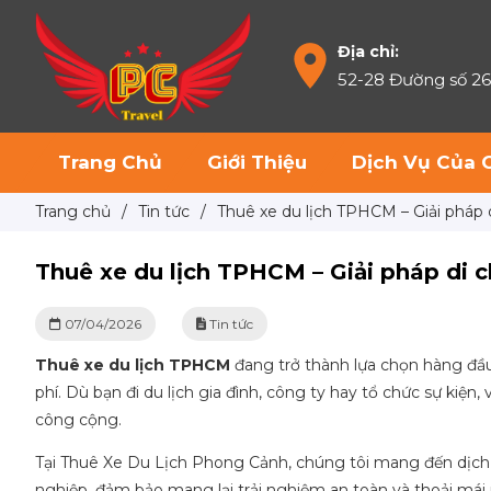
Địa chỉ:
52-28 Đường số 2
Trang Chủ
Giới Thiệu
Dịch Vụ Của 
Trang chủ
/
Tin tức
/
Thuê xe du lịch TPHCM – Giải pháp di
Thuê xe du lịch TPHCM – Giải pháp di ch
07/04/2026
Tin tức
Thuê xe du lịch TPHCM
đang trở thành lựa chọn hàng đầu 
phí. Dù bạn đi du lịch gia đình, công ty hay tổ chức sự kiện
công cộng.
Tại Thuê Xe Du Lịch Phong Cảnh, chúng tôi mang đến dịch v
nghiệp, đảm bảo mang lại trải nghiệm an toàn và thoải mái