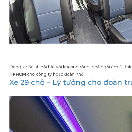
Dòng xe Solati nổi bật với khoang rộng, ghế ngồi êm ái, th
TPHCM
cho công ty hoặc đoàn nhỏ.
Xe 29 chỗ – Lý tưởng cho đoàn t