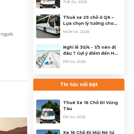
TUE 04, 2026
TP.HCM
Thuê xe 29 chỗ ở Q6 –
Lựa chọn lý tưởng cho
đoàn đông tại TPHCM
MON 04, 2026
 người.
Nghỉ lễ 30/4 - 1/5 nên đi
đâu ? Gợi ý điểm đến HOT
không thể bỏ lỡ
FRI 04, 2026
Thuê xe Limousine Giỗ
Tổ Hùng Vương – Hành
Tin tức nổi bật
trình đầy trọn vẹn
FRI 04, 2026
Thuê Xe 16 Chỗ Đi Vũng
Tàu
FRI 04, 2025
Xe 16 Chỗ Đi Mũi Né từ