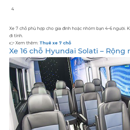
4
Xe 7 chỗ phù hợp cho gia đình hoặc nhóm bạn 4–6 người. Khô
đi tỉnh.
👉 Xem thêm:
Thuê xe 7 chỗ
Xe 16 chỗ Hyundai Solati – Rộng r