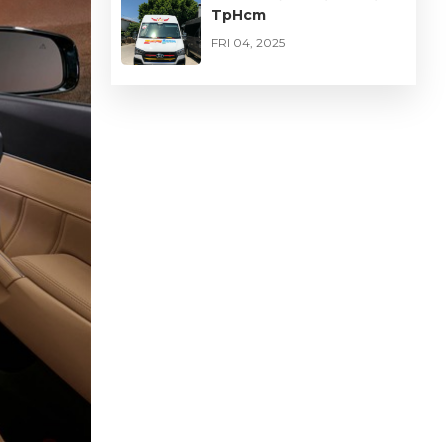
TpHcm
FRI 04, 2025