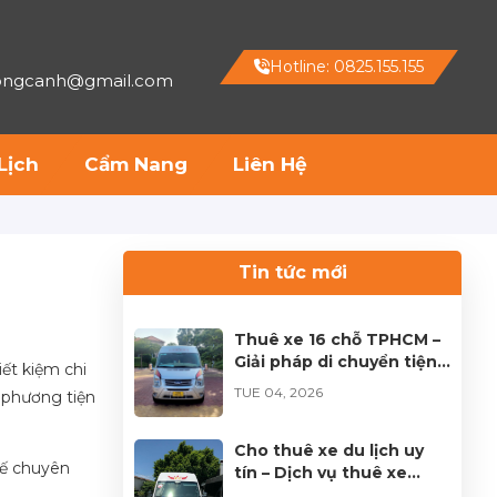
Hotline: 0825.155.155
hongcanh@gmail.com
Lịch
Cẩm Nang
Liên Hệ
Tin tức mới
Thuê xe 16 chỗ TPHCM –
Giải pháp di chuyển tiện
iết kiệm chi
lợi cho mọi hành trình
TUE 04, 2026
o phương tiện
Cho thuê xe du lịch uy
xế chuyên
tín – Dịch vụ thuê xe
chuyên nghiệp tại