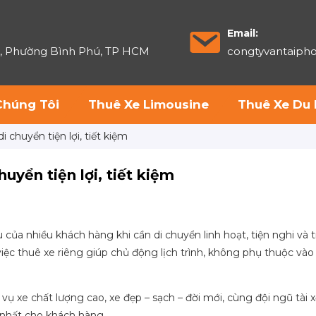
Email:
6, Phường Bình Phú, TP HCM
congtyvantaip
Chúng Tôi
Thuê Xe Limousine
Thuê Xe Du 
 chuyển tiện lợi, tiết kiệm
uyển tiện lợi, tiết kiệm
của nhiều khách hàng khi cần di chuyển linh hoạt, tiện nghi và t
, việc thuê xe riêng giúp chủ động lịch trình, không phụ thuộc và
ụ xe chất lượng cao, xe đẹp – sạch – đời mới, cùng đội ngũ tài 
 nhất cho khách hàng.