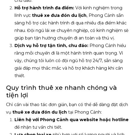
chu đáo.
Hỗ trợ hành trình đa điểm:
Với kinh nghiệm trong
lĩnh vực
thuê xe đưa đón du lịch
, Phong Cảnh sẵn
sàng hỗ trợ các hành trình đi qua nhiều địa điểm khác
nhau. Đội ngũ lái xe chuyên nghiệp, có kinh nghiệm sẽ
giúp bạn tận hưởng chuyến đi an toàn và thú vị.
Dịch vụ hỗ trợ tận tình, chu đáo:
Phong Cảnh hiểu
rằng mỗi chuyến đi là một hành trình quan trọng. Vì
vậy, chúng tôi luôn có đội ngũ hỗ trợ 24/7, sẵn sàng
giải đáp mọi thắc mắc và hỗ trợ khách hàng khi cần
thiết.
Quy trình thuê xe nhanh chóng và
tiện lợi
Chỉ cần vài thao tác đơn giản, bạn có thể dễ dàng đặt dịch
vụ
thuê xe đưa đón du lịch
tại Phong Cảnh:
Liên hệ với Phong Cảnh qua website hoặc hotline
để nhận tư vấn chi tiết.
Lựa chọn loại xe
phù hợp với số lượng người và lịch