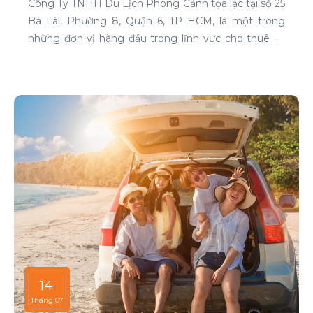
Công Ty TNHH Du Lịch Phong Cảnh tọa lạc tại số 25
Bà Lài, Phường 8, Quận 6, TP HCM, là một trong
những đơn vị hàng đầu trong lĩnh vực cho thuê xe
tại TP HCM. Chúng tôi cam kết mang đến cho
khách hàng những dịch vụ thuê xe chất lượng cao,
đáp ứng mọi nhu cầu di chuyển của bạn.
14
Tháng 07