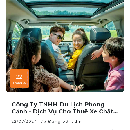
22
Tháng 07
Công Ty TNHH Du Lịch Phong
Cảnh - Dịch Vụ Cho Thuê Xe Chất
Lượng Cao Tại TP HCM
22/07/2024 |
Đăng bởi admin