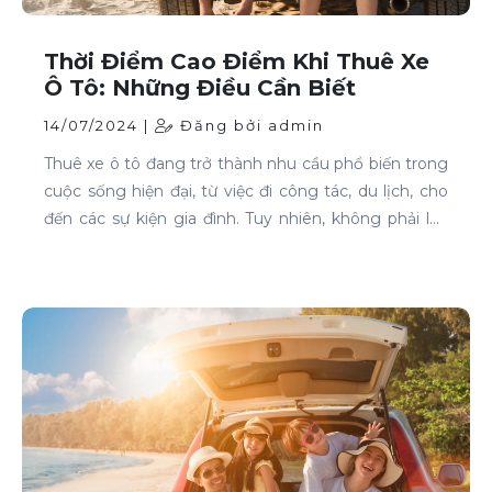
Thời Điểm Cao Điểm Khi Thuê Xe
Ô Tô: Những Điều Cần Biết
14/07/2024 |
Đăng bởi admin
Thuê xe ô tô đang trở thành nhu cầu phổ biến trong
cuộc sống hiện đại, từ việc đi công tác, du lịch, cho
đến các sự kiện gia đình. Tuy nhiên, không phải lúc
nào cũng dễ dàng tìm được xe phù hợp với giá cả
phải chăng, đặc biệt là vào các thời điểm cao điểm.
Bài viết này sẽ giúp bạn hiểu rõ hơn về các thời điểm
cao điểm khi thuê xe ô tô và những lưu ý để thuê xe
một cách thông minh và tiết kiệm.