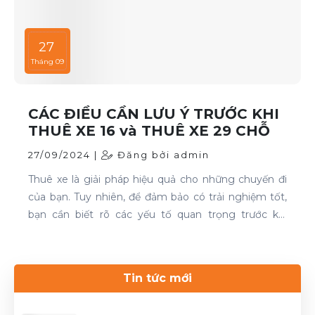
27
Tháng 09
CÁC ĐIỀU CẦN LƯU Ý TRƯỚC KHI
THUÊ XE 16 và THUÊ XE 29 CHỖ
27/09/2024 |
Đăng bởi admin
Thuê xe là giải pháp hiệu quả cho những chuyến đi
của bạn. Tuy nhiên, để đảm bảo có trải nghiệm tốt,
bạn cần biết rõ các yếu tố quan trọng trước khi
quyết định. Thuê xe 16 chỗ và thuê xe 29 chỗ là đều
cần thiết cho chuyến du lịch. Nếu bạn đang tìm kiếm
dịch vụ thuê xe uy tín, hãy liên hệ với Thuê xe Phong
Tin tức mới
Cảnh để được phục vụ tốt nhất.Liên hệ 0899 78
2233.Website: dulichhcm.com