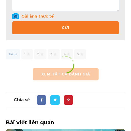
Gửi ảnh thực tế
GỬI
Tất cả
1
2
3
4
5
XEM TẤT CẢ ĐÁNH GIÁ
Chia sẻ
Bài viết liên quan