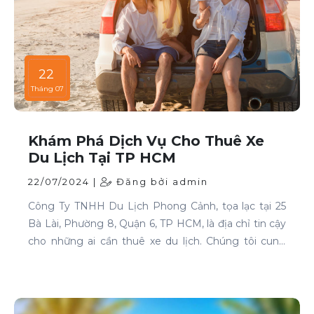
22
Tháng 07
Khám Phá Dịch Vụ Cho Thuê Xe
Du Lịch Tại TP HCM
22/07/2024 |
Đăng bởi admin
Công Ty TNHH Du Lịch Phong Cảnh, tọa lạc tại 25
Bà Lài, Phường 8, Quận 6, TP HCM, là địa chỉ tin cậy
cho những ai cần thuê xe du lịch. Chúng tôi cung
cấp dịch vụ cho thuê xe với đa dạng mẫu mã và loại
xe, phục vụ mọi nhu cầu của khách hàng.