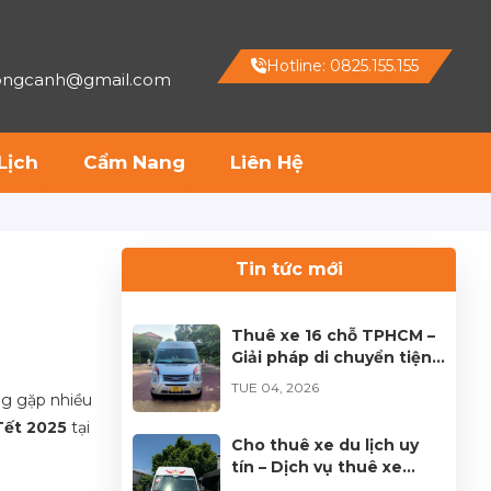
Hotline: 0825.155.155
hongcanh@gmail.com
Lịch
Cẩm Nang
Liên Hệ
Tin tức mới
Thuê xe 16 chỗ TPHCM –
Giải pháp di chuyển tiện
lợi cho mọi hành trình
TUE 04, 2026
ng gặp nhiều
 Tết 2025
tại
Cho thuê xe du lịch uy
tín – Dịch vụ thuê xe
chuyên nghiệp tại