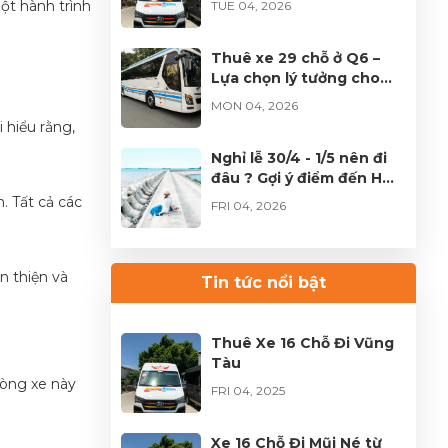
ột hành trình
TUE 04, 2026
TP.HCM
Thuê xe 29 chỗ ở Q6 –
Lựa chọn lý tưởng cho
đoàn đông tại TPHCM
MON 04, 2026
 hiểu rằng,
Nghỉ lễ 30/4 - 1/5 nên đi
đâu ? Gợi ý điểm đến HOT
không thể bỏ lỡ
. Tất cả các
FRI 04, 2026
Thuê xe Limousine Giỗ
n thiện và
Tổ Hùng Vương – Hành
Tin tức nổi bật
trình đầy trọn vẹn
FRI 04, 2026
Thuê Xe 16 Chỗ Đi Vũng
Tàu
dòng xe này
FRI 04, 2025
Xe 16 Chỗ Đi Mũi Né từ