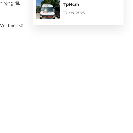
 rộng rãi,
TpHcm
FRI 04, 2025
Với thiết kế