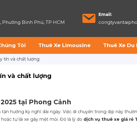
Email:
6, Phường Bình Phú, TP HCM
congtyvantaip
Chúng Tôi
Thuê Xe Limousine
Thuê Xe Du 
uy tín và chất lượng
tín và chất lượng
t 2025 tại Phong Cảnh
 tận hưởng kỳ nghỉ dài ngày. Việc di chuyển trong dịp này thườ
hoặc tự lái xe gây mệt mỏi. Đó là lý do
dịch vụ thuê xe giá rẻ