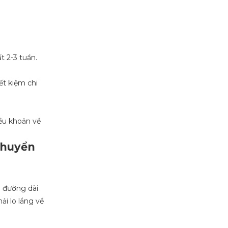
t 2-3 tuần.
ết kiệm chi
ều khoản về
chuyển
e đường dài
i lo lắng về