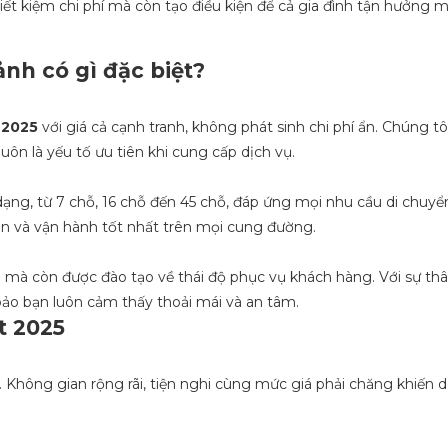
iết kiệm chi phí mà còn tạo điều kiện để cả gia đình tận hưởng m
nh có gì đặc biệt?
 2025
với giá cả cạnh tranh, không phát sinh chi phí ẩn. Chúng tôi
 luôn là yếu tố ưu tiên khi cung cấp dịch vụ.
dạng, từ 7 chỗ, 16 chỗ đến 45 chỗ, đáp ứng mọi nhu cầu di chuyển
àn và vận hành tốt nhất trên mọi cung đường.
xe mà còn được đào tạo về thái độ phục vụ khách hàng. Với sự thâ
bảo bạn luôn cảm thấy thoải mái và an tâm.
t 2025
i. Không gian rộng rãi, tiện nghi cùng mức giá phải chăng khiến 