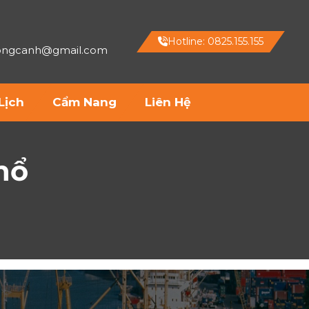
Hotline: 0825.155.155
hongcanh@gmail.com
Lịch
Cẩm Nang
Liên Hệ
hổ