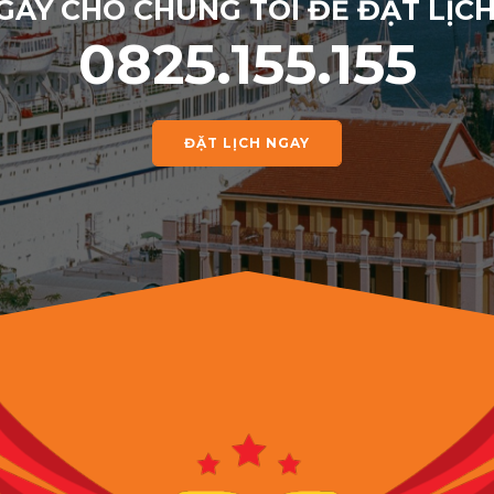
GAY CHO CHÚNG TÔI ĐỂ ĐẶT LỊC
0825.155.155
ĐẶT LỊCH NGAY