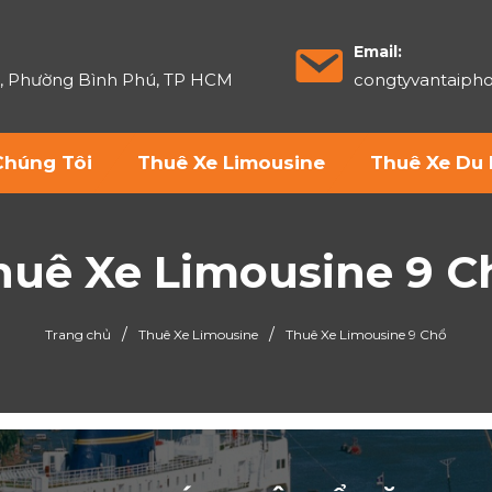
Email:
6, Phường Bình Phú, TP HCM
congtyvantaip
Chúng Tôi
Thuê Xe Limousine
Thuê Xe Du 
huê Xe Limousine 9 C
/
/
Trang chủ
Thuê Xe Limousine
Thuê Xe Limousine 9 Chổ