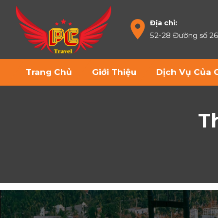
Địa chỉ:
52-28 Đường số 2
Trang Chủ
Giới Thiệu
Dịch Vụ Của 
T