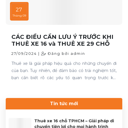
27
Tháng 09
CÁC ĐIỀU CẦN LƯU Ý TRƯỚC KHI
THUÊ XE 16 và THUÊ XE 29 CHỖ
27/09/2024 |
Đăng bởi admin
Thuê xe là giải pháp hiệu quả cho những chuyến đi
của bạn. Tuy nhiên, để đảm bảo có trải nghiệm tốt,
bạn cần biết rõ các yếu tố quan trọng trước khi
quyết định. Thuê xe 16 chỗ và thuê xe 29 chỗ là đều
cần thiết cho chuyến du lịch. Nếu bạn đang tìm kiếm
dịch vụ thuê xe uy tín, hãy liên hệ với Thuê xe Phong
Tin tức mới
Cảnh để được phục vụ tốt nhất.Liên hệ 0899 78
2233.Website: dulichhcm.com
Thuê xe 16 chỗ TPHCM – Giải pháp di
chuyển tiện lợi cho mọi hành trình