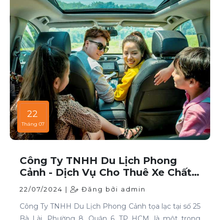
22
Tháng 07
Công Ty TNHH Du Lịch Phong
Cảnh - Dịch Vụ Cho Thuê Xe Chất
Lượng Cao Tại TP HCM
22/07/2024 |
Đăng bởi admin
Công Ty TNHH Du Lịch Phong Cảnh tọa lạc tại số 25
Bà Lài, Phường 8, Quận 6, TP HCM, là một trong