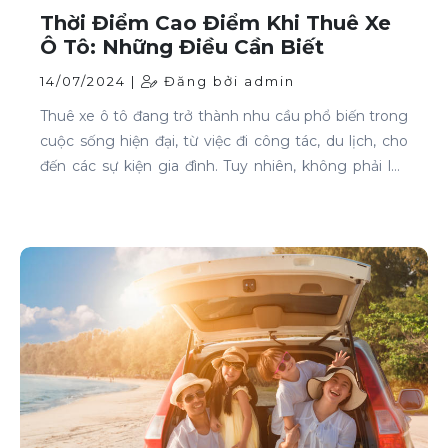
Thời Điểm Cao Điểm Khi Thuê Xe
Ô Tô: Những Điều Cần Biết
14/07/2024 |
Đăng bởi admin
Thuê xe ô tô đang trở thành nhu cầu phổ biến trong
cuộc sống hiện đại, từ việc đi công tác, du lịch, cho
đến các sự kiện gia đình. Tuy nhiên, không phải lúc
nào cũng dễ dàng tìm được xe phù hợp với giá cả
phải chăng, đặc biệt là vào các thời điểm cao điểm.
Bài viết này sẽ giúp bạn hiểu rõ hơn về các thời điểm
cao điểm khi thuê xe ô tô và những lưu ý để thuê xe
một cách thông minh và tiết kiệm.