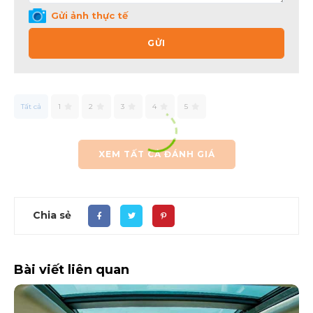
Gửi ảnh thực tế
GỬI
Tất cả
1
2
3
4
5
XEM TẤT CẢ ĐÁNH GIÁ
Chia sẻ
Bài viết liên quan