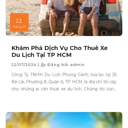
22
Tháng 07
Khám Phá Dịch Vụ Cho Thuê Xe
Du Lịch Tại TP HCM
22/07/2024 |
Đăng bởi admin
Công Ty TNHH Du Lịch Phong Cảnh, tọa lạc tại 25
Bà Lài, Phường 8, Quận 6, TP HCM, là địa chỉ tin cậy
cho những ai cần thuê xe du lịch. Chúng tôi cung
cấp dịch vụ cho thuê xe với đa dạng mẫu mã và loại
xe, phục vụ mọi nhu cầu của khách hàng.