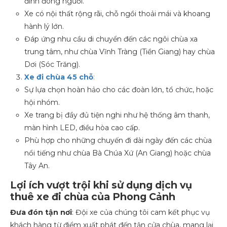
đình đông người.
Xe có nội thất rộng rãi, chỗ ngồi thoải mái và khoang
hành lý lớn.
Đáp ứng nhu cầu di chuyển đến các ngôi chùa xa
trung tâm, như chùa Vĩnh Tràng (Tiền Giang) hay chùa
Dơi (Sóc Trăng).
Xe đi chùa 45 chỗ
:
Sự lựa chọn hoàn hảo cho các đoàn lớn, tổ chức, hoặc
hội nhóm.
Xe trang bị đầy đủ tiện nghi như hệ thống âm thanh,
màn hình LED, điều hòa cao cấp.
Phù hợp cho những chuyến đi dài ngày đến các chùa
nổi tiếng như chùa Bà Chúa Xứ (An Giang) hoặc chùa
Tây An.
Lợi ích vượt trội khi sử dụng dịch vụ
thuê xe đi chùa của Phong Cảnh
Đưa đón tận nơi
: Đội xe của chúng tôi cam kết phục vụ
khách hàng từ điểm xuất phát đến tận cửa chùa, mang lại