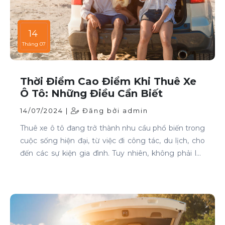
14
Tháng 07
Thời Điểm Cao Điểm Khi Thuê Xe
Ô Tô: Những Điều Cần Biết
14/07/2024 |
Đăng bởi admin
Thuê xe ô tô đang trở thành nhu cầu phổ biến trong
cuộc sống hiện đại, từ việc đi công tác, du lịch, cho
đến các sự kiện gia đình. Tuy nhiên, không phải lúc
nào cũng dễ dàng tìm được xe phù hợp với giá cả
phải chăng, đặc biệt là vào các thời điểm cao điểm.
Bài viết này sẽ giúp bạn hiểu rõ hơn về các thời điểm
cao điểm khi thuê xe ô tô và những lưu ý để thuê xe
một cách thông minh và tiết kiệm.