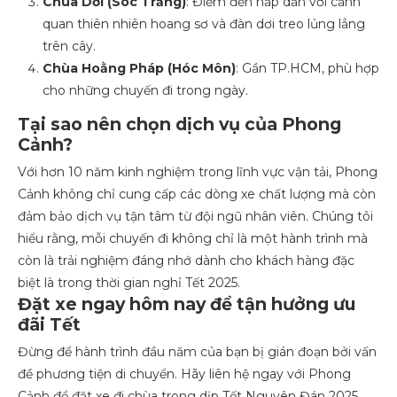
Chùa Dơi (Sóc Trăng)
: Điểm đến hấp dẫn với cảnh
quan thiên nhiên hoang sơ và đàn dơi treo lủng lẳng
trên cây.
Chùa Hoằng Pháp (Hóc Môn)
: Gần TP.HCM, phù hợp
cho những chuyến đi trong ngày.
Tại sao nên chọn dịch vụ của Phong
Cảnh?
Với hơn 10 năm kinh nghiệm trong lĩnh vực vận tải, Phong
Cảnh không chỉ cung cấp các dòng xe chất lượng mà còn
đảm bảo dịch vụ tận tâm từ đội ngũ nhân viên. Chúng tôi
hiểu rằng, mỗi chuyến đi không chỉ là một hành trình mà
còn là trải nghiệm đáng nhớ dành cho khách hàng đặc
biệt là trong thời gian nghỉ Tết 2025.
Đặt xe ngay hôm nay để tận hưởng ưu
đãi Tết
Đừng để hành trình đầu năm của bạn bị gián đoạn bởi vấn
đề phương tiện di chuyển. Hãy liên hệ ngay với Phong
Cảnh để đặt xe đi chùa trong dịp Tết Nguyên Đán 2025