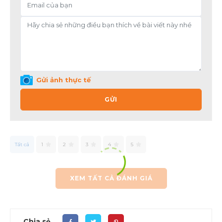
Gửi ảnh thực tế
GỬI
Tất cả
1
2
3
4
5
XEM TẤT CẢ ĐÁNH GIÁ
Chia sẻ