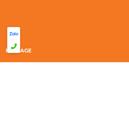
FANPAGE
Thống kê truy cập:
Đang online: 30
Hôm nay: 286
Tuần này:
3063
Tháng này: 3063
Tổng cộng truy cập:
3063