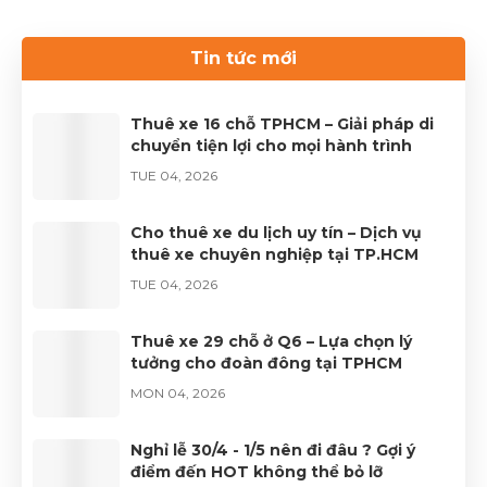
cần thiết cho chuyến du lịch. Nếu bạn đang tìm kiếm
dịch vụ thuê xe uy tín, hãy liên hệ với Thuê xe Phong
Tin tức mới
Cảnh để được phục vụ tốt nhất.Liên hệ 0899 78
2233.Website: dulichhcm.com
Thuê xe 16 chỗ TPHCM – Giải pháp di
chuyển tiện lợi cho mọi hành trình
TUE 04, 2026
Cho thuê xe du lịch uy tín – Dịch vụ
thuê xe chuyên nghiệp tại TP.HCM
TUE 04, 2026
Thuê xe 29 chỗ ở Q6 – Lựa chọn lý
tưởng cho đoàn đông tại TPHCM
MON 04, 2026
Nghỉ lễ 30/4 - 1/5 nên đi đâu ? Gợi ý
điểm đến HOT không thể bỏ lỡ