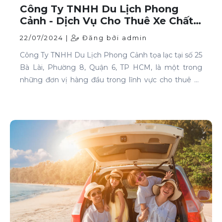
Công Ty TNHH Du Lịch Phong
Cảnh - Dịch Vụ Cho Thuê Xe Chất
Lượng Cao Tại TP HCM
22/07/2024 |
Đăng bởi admin
Công Ty TNHH Du Lịch Phong Cảnh tọa lạc tại số 25
Bà Lài, Phường 8, Quận 6, TP HCM, là một trong
những đơn vị hàng đầu trong lĩnh vực cho thuê xe
tại TP HCM. Chúng tôi cam kết mang đến cho
khách hàng những dịch vụ thuê xe chất lượng cao,
đáp ứng mọi nhu cầu di chuyển của bạn.