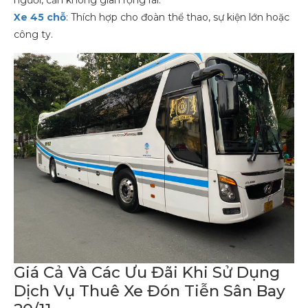
người, cần không gian rộng rãi.
Xe 45 chỗ
: Thích hợp cho đoàn thể thao, sự kiện lớn hoặc
công ty.
Giá Cả Và Các Ưu Đãi Khi Sử Dụng
Dịch Vụ Thuê Xe Đón Tiễn Sân Bay