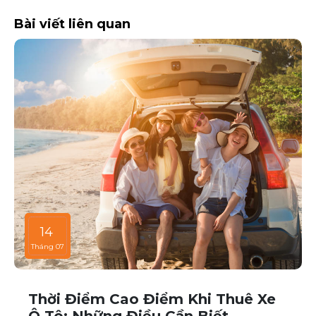
Bài viết liên quan
14
Tháng 07
Thời Điểm Cao Điểm Khi Thuê Xe
Ô Tô: Những Điều Cần Biết