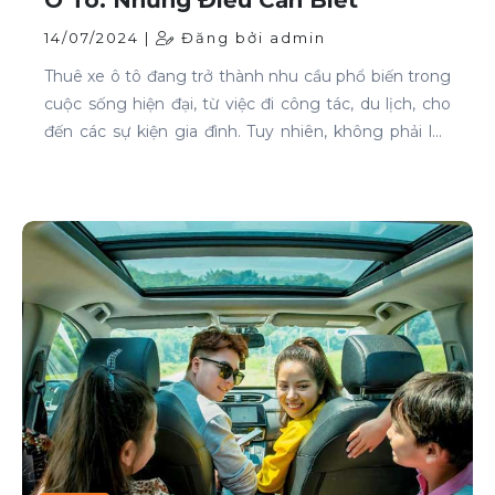
14/07/2024 |
Đăng bởi admin
Thuê xe ô tô đang trở thành nhu cầu phổ biến trong
cuộc sống hiện đại, từ việc đi công tác, du lịch, cho
đến các sự kiện gia đình. Tuy nhiên, không phải lúc
nào cũng dễ dàng tìm được xe phù hợp với giá cả
phải chăng, đặc biệt là vào các thời điểm cao điểm.
Bài viết này sẽ giúp bạn hiểu rõ hơn về các thời điểm
cao điểm khi thuê xe ô tô và những lưu ý để thuê xe
một cách thông minh và tiết kiệm.