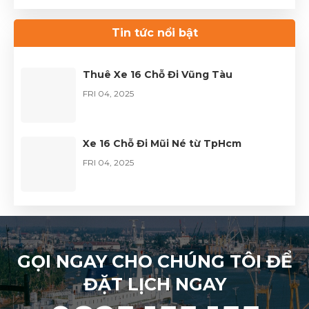
Thuê xe Limousine Giỗ Tổ Hùng Vương
– Hành trình đầy trọn vẹn
Tin tức nổi bật
FRI 04, 2026
Thuê Xe 16 Chỗ Đi Vũng Tàu
FRI 04, 2025
Xe 16 Chỗ Đi Mũi Né từ TpHcm
FRI 04, 2025
GỌI NGAY CHO CHÚNG TÔI ĐỂ
ĐẶT LỊCH NGAY