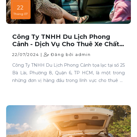
22
Tháng 07
Công Ty TNHH Du Lịch Phong
Cảnh - Dịch Vụ Cho Thuê Xe Chất
Lượng Cao Tại TP HCM
22/07/2024 |
Đăng bởi admin
Công Ty TNHH Du Lịch Phong Cảnh tọa lạc tại số 25
Bà Lài, Phường 8, Quận 6, TP HCM, là một trong
những đơn vị hàng đầu trong lĩnh vực cho thuê xe
tại TP HCM. Chúng tôi cam kết mang đến cho
khách hàng những dịch vụ thuê xe chất lượng cao,
đáp ứng mọi nhu cầu di chuyển của bạn.