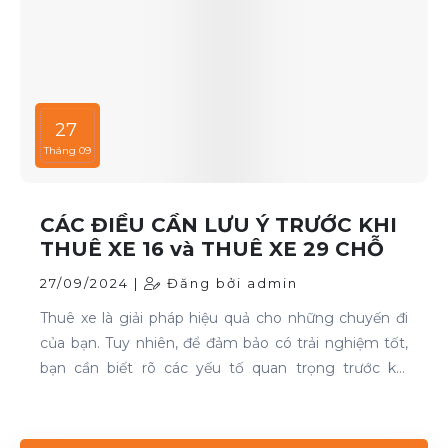
27
Tháng 09
CÁC ĐIỀU CẦN LƯU Ý TRƯỚC KHI
THUÊ XE 16 và THUÊ XE 29 CHỖ
27/09/2024 |
Đăng bởi admin
Thuê xe là giải pháp hiệu quả cho những chuyến đi
của bạn. Tuy nhiên, để đảm bảo có trải nghiệm tốt,
bạn cần biết rõ các yếu tố quan trọng trước khi
quyết định. Thuê xe 16 chỗ và thuê xe 29 chỗ là đều
cần thiết cho chuyến du lịch. Nếu bạn đang tìm kiếm
dịch vụ thuê xe uy tín, hãy liên hệ với Thuê xe Phong