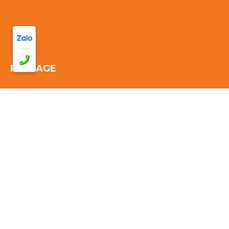
FANPAGE
Thống kê truy cập:
Đang online: 35
Hôm nay: 238
Tuần này:
1964
Tháng này: 1964
Tổng cộng truy cập:
1964
© 2026 CÔNG TY TNHH TM DV VẬN TẢI DU LỊCH
PHONG CẢNH - Thiết kế bởi sikido.vn