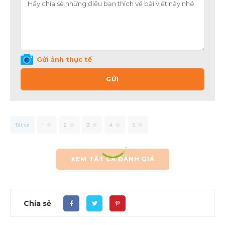
Gửi ảnh thực tế
GỬI
Tất cả
1
2
3
4
5
XEM TẤT CẢ ĐÁNH GIÁ
Chia sẻ