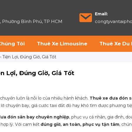
Email:
6, Phường Bình Phú, TP HCM
congtyvantaip
Chúng Tôi
Thuê Xe Limousine
Thuê Xe Du 
Tiện Lợi, Đúng Giờ, Giá Tốt
n Lợi, Đúng Giờ, Giá Tốt
 chuyển luôn là nỗi lo của nhiều hành khách.
Thuê xe đưa đón s
hư lỡ chuyến bay, giá cước taxi đắt đỏ hay khó tìm được phương ti
đưa đón sân bay chuyên nghiệp
, phục vụ cá nhân, gia đình, d
 hợp lý. Với cam kết
đúng giờ, an toàn, phục vụ tận tâm
, chú