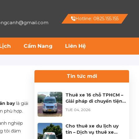
Hotline: 0825.155.155
hongcanh@gmail.com
Lịch
Cẩm Nang
Liên Hệ
Tin tức mới
Thuê xe 16 chỗ TPHCM –
Giải pháp di chuyển tiện
ân bay
là giải
lợi cho mọi hành trình
TUE 04, 2026
ện phù hợp.
oanh nghiệp
Cho thuê xe du lịch uy
ng tôi đảm
tín – Dịch vụ thuê xe
chuyên nghiệp tại