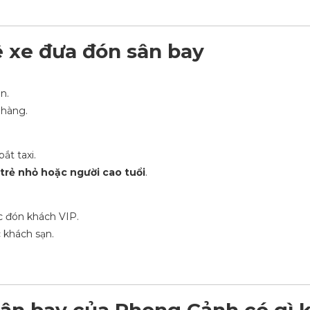
ê xe đưa đón sân bay
n.
 hàng.
ắt taxi.
trẻ nhỏ hoặc người cao tuổi
.
c đón khách VIP.
 khách sạn.