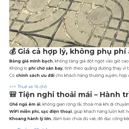
💰 Giá cả hợp lý, không phụ phí
Bảng giá minh bạch
, không tăng giá đột ngột vào giờ cao
Không lo
phí chờ sân bay
, tính theo quãng đường thay vì t
Có
chính sách ưu đãi
cho khách hàng thường xuyên, hợp 
=>> Thuê xe 16 chỗ
🎒 Tiện nghi thoải mái – Hành t
Ghế ngả êm ái
, không gian rộng rãi, thoải mái khi di chuyển
WiFi miễn phí, sạc điện thoại
, giúp khách hàng luôn kết nố
Khoang hành lý lớn
, đảm bảo chứa đủ vali, đồ đạc cồng kề