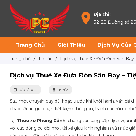
Địa chỉ:
52-28 Đường số 2
Trang Chủ
Giới Thiệu
Dịch Vụ Của 
Trang chủ
/
Tin tức
/
Dịch vụ Thuê Xe Đưa Đón Sân Bay – 
Dịch vụ Thuê Xe Đưa Đón Sân Bay – Tiệ
13/02/2025
Tin tức
Sau một chuyến bay dài hoặc trước khi khởi hành, vấn đề di
pháp tối ưu giúp bạn tiết kiệm thời gian, tránh các rủi ro n
Tại
Thuê xe Phong Cảnh
, chúng tôi cung cấp dịch vụ
xe 
với các dòng xe đời mới, tài xế giàu kinh nghiệm và mức giá
bảo mang đến sự thoải mái nhất cho khách hàng.