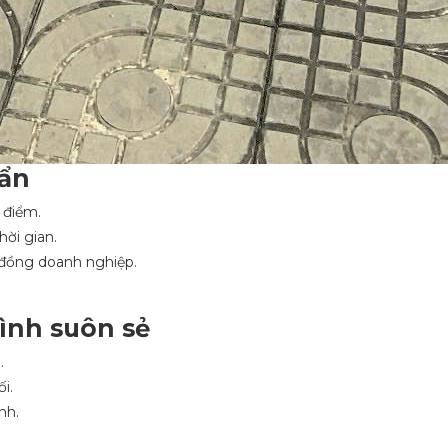
 ẩn
 điểm.
hời gian.
đồng doanh nghiệp.
rình suôn sẻ
.
i.
nh.