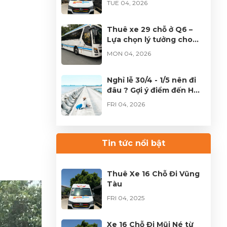
TUE 04, 2026
TP.HCM
Thuê xe 29 chỗ ở Q6 –
Lựa chọn lý tưởng cho
đoàn đông tại TPHCM
MON 04, 2026
Nghỉ lễ 30/4 - 1/5 nên đi
đâu ? Gợi ý điểm đến HOT
không thể bỏ lỡ
FRI 04, 2026
Thuê xe Limousine Giỗ
Tổ Hùng Vương – Hành
Tin tức nổi bật
trình đầy trọn vẹn
FRI 04, 2026
Thuê Xe 16 Chỗ Đi Vũng
Tàu
FRI 04, 2025
Xe 16 Chỗ Đi Mũi Né từ