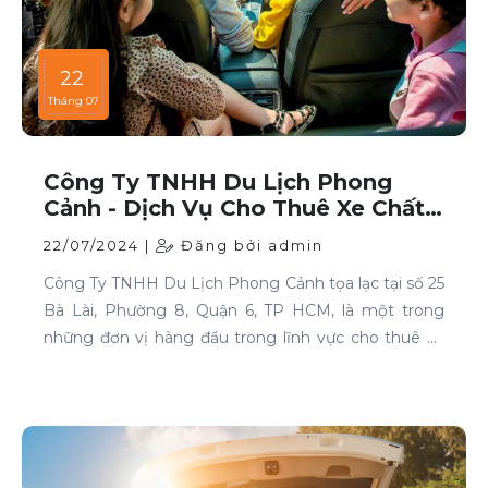
22
Tháng 07
Công Ty TNHH Du Lịch Phong
Cảnh - Dịch Vụ Cho Thuê Xe Chất
Lượng Cao Tại TP HCM
22/07/2024 |
Đăng bởi admin
Công Ty TNHH Du Lịch Phong Cảnh tọa lạc tại số 25
Bà Lài, Phường 8, Quận 6, TP HCM, là một trong
những đơn vị hàng đầu trong lĩnh vực cho thuê xe
tại TP HCM. Chúng tôi cam kết mang đến cho
khách hàng những dịch vụ thuê xe chất lượng cao,
đáp ứng mọi nhu cầu di chuyển của bạn.