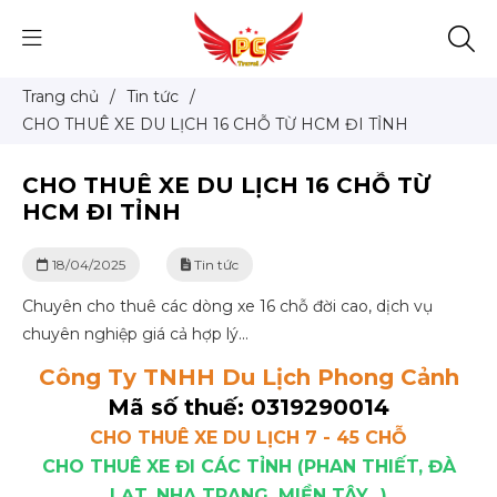
Trang chủ
/
Tin tức
/
CHO THUÊ XE DU LỊCH 16 CHỖ TỪ HCM ĐI TỈNH
CHO THUÊ XE DU LỊCH 16 CHỖ TỪ
HCM ĐI TỈNH
18/04/2025
Tin tức
Chuyên cho thuê các dòng xe 16 chỗ đời cao, dịch vụ
chuyên nghiệp giá cả hợp lý...
Công Ty TNHH Du Lịch Phong Cảnh
Mã số thuế: 0319290014
CHO THUÊ XE DU LỊCH 7 - 45 CHỖ
CHO THUÊ XE ĐI CÁC TỈNH (PHAN THIẾT, ĐÀ
LẠT, NHA TRANG, MIỀN TÂY...)