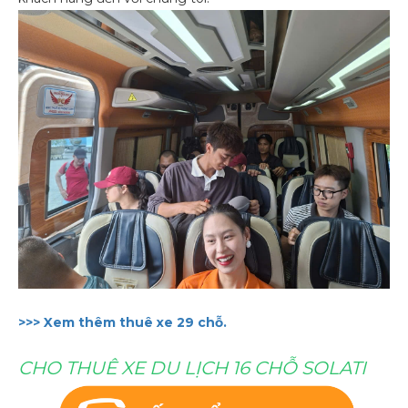
>>> Xem thêm thuê xe 29 chỗ.
CHO THUÊ XE DU LỊCH 16 CHỖ SOLATI