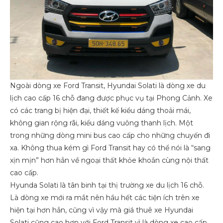
Ngoài dòng xe Ford Transit, Hyundai Solati là dòng xe du
lịch cao cấp 16 chỗ đang được phục vụ tại Phong Cảnh. Xe
có các trang bị hiện đại, thiết kế kiểu dáng thoải mái,
không gian rộng rãi, kiểu dáng vuông thanh lịch. Một
trong những dòng mini bus cao cấp cho những chuyến đi
xa. Không thua kém gì Ford Transit hay có thể nói là “sang
xịn mịn” hơn hẳn về ngoại thất khỏe khoắn cùng nội thất
cao cấp.
Hyunda Solati là tân binh tại thị trường xe du lịch 16 chỗ.
Là dòng xe mới ra mắt nên hầu hết các tiện ích trên xe
hiện tại hơn hẳn, cũng vì vậy mà giá thuê xe Hyundai
Solati cũng cao hơn với Ford Transit vì là dòng xe cao cấp