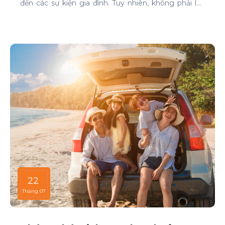
đến các sự kiện gia đình. Tuy nhiên, không phải lúc
nào cũng dễ dàng tìm được xe phù hợp với giá cả
phải chăng, đặc biệt là vào các thời điểm cao điểm.
Bài viết này sẽ giúp bạn hiểu rõ hơn về các thời điểm
cao điểm khi thuê xe ô tô và những lưu ý để thuê xe
một cách thông minh và tiết kiệm.
22
Tháng 07