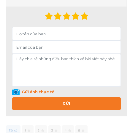
Gửi ảnh thực tế
GỬI
Tất cả
1
2
3
4
5