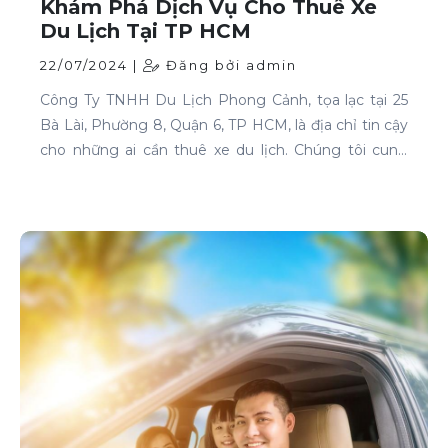
Khám Phá Dịch Vụ Cho Thuê Xe
Du Lịch Tại TP HCM
22/07/2024 |
Đăng bởi admin
Công Ty TNHH Du Lịch Phong Cảnh, tọa lạc tại 25
Bà Lài, Phường 8, Quận 6, TP HCM, là địa chỉ tin cậy
cho những ai cần thuê xe du lịch. Chúng tôi cung
cấp dịch vụ cho thuê xe với đa dạng mẫu mã và loại
xe, phục vụ mọi nhu cầu của khách hàng.