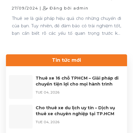
27/09/2024 |
Đăng bởi admin
Thuê xe là giải pháp hiệu quả cho những chuyến đi
của bạn. Tuy nhiên, để đảm bảo có trải nghiệm tốt,
bạn cần biết rõ các yếu tố quan trọng trước khi
quyết định. Thuê xe 16 chỗ và thuê xe 29 chỗ là đều
cần thiết cho chuyến du lịch. Nếu bạn đang tìm kiếm
dịch vụ thuê xe uy tín, hãy liên hệ với Thuê xe Phong
Tin tức mới
Cảnh để được phục vụ tốt nhất.Liên hệ 0899 78
2233.Website: dulichhcm.com
Thuê xe 16 chỗ TPHCM – Giải pháp di
chuyển tiện lợi cho mọi hành trình
TUE 04, 2026
Cho thuê xe du lịch uy tín – Dịch vụ
thuê xe chuyên nghiệp tại TP.HCM
TUE 04, 2026