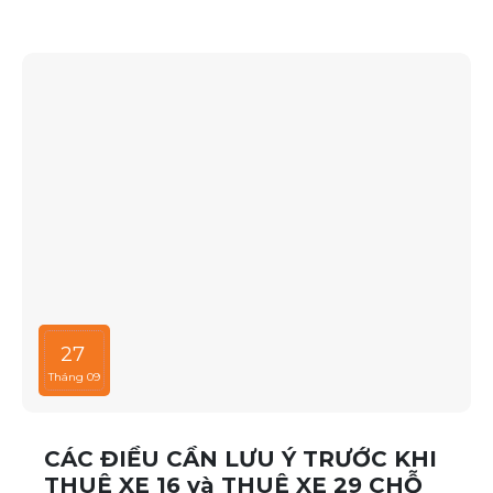
đâu, hãy tham khảo ngay những địa điểm sau:
27
Tháng 09
CÁC ĐIỀU CẦN LƯU Ý TRƯỚC KHI
THUÊ XE 16 và THUÊ XE 29 CHỖ