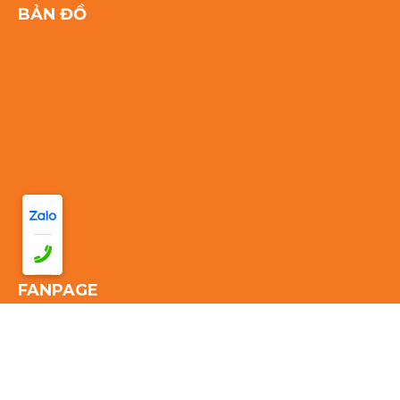
BẢN ĐỒ
FANPAGE
Thống kê truy cập: