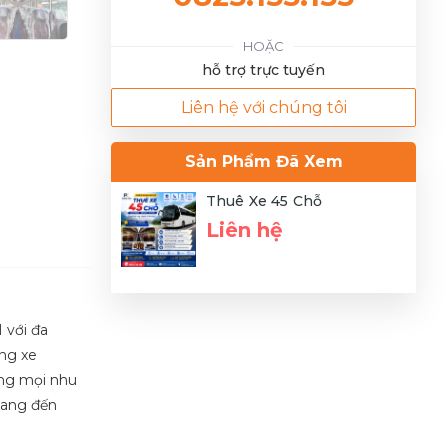
HOẶC
hỗ trợ trực tuyến
Liên hệ với chúng tôi
Sản Phẩm Đã Xem
Thuê Xe 45 Chỗ
Liên hệ
 với đa
ng xe
ứng mọi nhu
 mang đến