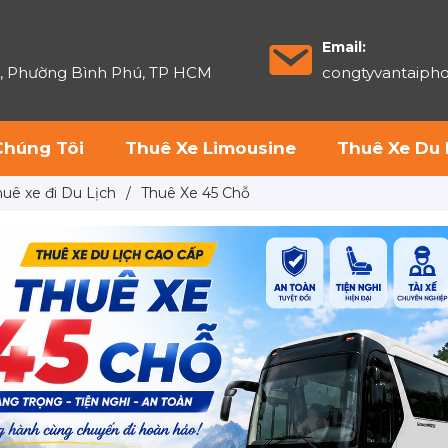
Email:
6, Phường Bình Phú, TP HCM
congtyvantaip
Chúng Tôi
Thuê Xe Limousine
Thuê Xe Du 
huê xe đi Du Lịch
/
Thuê Xe 45 Chỗ