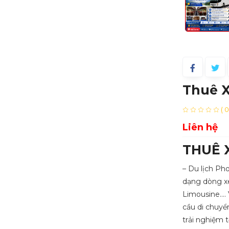
Thuê X
( 
Liên hệ
THUÊ 
– Du lịch P
dạng dòng 
Limousine…. 
cầu di chuyể
trải nghiệm 