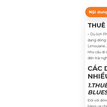
Nội dung
THUÊ 
– Du lịch 
dạng dòng
Limousine…
nhu cầu di 
đến trải ng
CÁC 
NHIỀ
1.THU
BLUE
Đối với dòn
hàng ưa chu