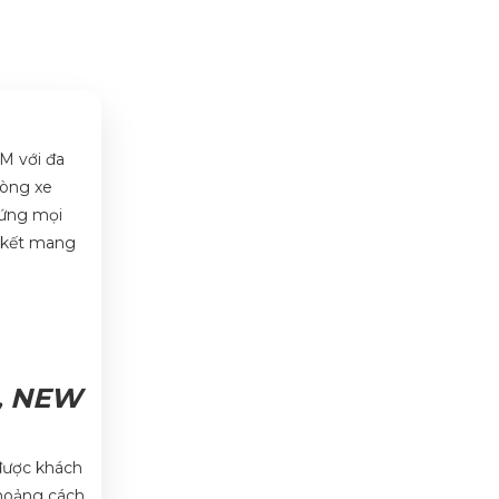
M với đa
òng xe
 ứng mọi
m kết mang
, NEW
 được khách
khoảng cách