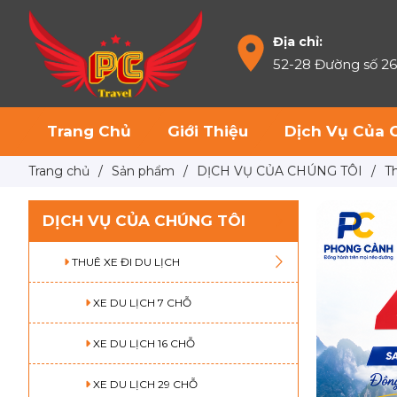
Địa chỉ:
52-28 Đường số 2
Trang Chủ
Giới Thiệu
Dịch Vụ Của 
Trang chủ
/
Sản phẩm
/
DỊCH VỤ CỦA CHÚNG TÔI
/
T
DỊCH VỤ CỦA CHÚNG TÔI
THUÊ XE ĐI DU LỊCH
XE DU LỊCH 7 CHỖ
XE DU LỊCH 16 CHỖ
XE DU LỊCH 29 CHỖ