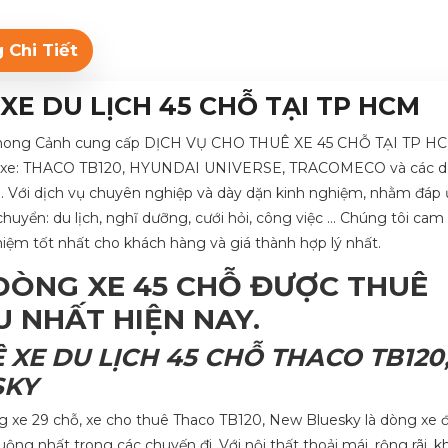
 Chi Tiết
XE DU LỊCH 45 CHỖ TẠI TP HCM
Phong Cảnh cung cấp DỊCH VỤ CHO THUÊ XE 45 CHỖ TẠI TP HC
 xe: THACO TB120, HYUNDAI UNIVERSE, TRACOMECO và các d
. Với dịch vụ chuyên nghiệp và dày dặn kinh nghiệm, nhằm đáp
chuyển: du lịch, nghĩ dưỡng, cưới hỏi, công việc … Chúng tôi ca
hiệm tốt nhất cho khách hàng và giá thành hợp lý nhất.
DÒNG XE 45 CHỖ ĐƯỢC THUÊ
U NHẤT HIỆN NAY.
Ê XE DU LỊCH 45 CHỖ THACO TB120
SKY
g xe 29 chỗ, xe cho thuê Thaco TB120, New Bluesky là dòng xe
ộng nhất trong các chuyến đi. Với nội thất thoải mái, rộng rãi, 