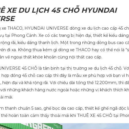
UÊ XE DU LỊCH 45 CHỖ HYUNDAI
ERSE
 xe THACO, HYUNDAI UNIVERSE dòng xe du lịch cao cấp 45 c
ụ tại Phong Cảnh. Xe có các trang bị hiện đại, thiết kế kiểu dáng
rộng rãi, kiểu dáng thanh lịch. Một trong những dòng bus cao c
n đi xa. Không thua kém gì dòng xe THACO hay có thể nói là “s
n về ngoại thất khỏe khoắn cùng nội thất cao cấp.
VERSE 45 CHỖ là tân binh tại thị trường xe du lịch 45 chỗ. Vớ
 hợp đồng 45 chỗ cao cấp thì đây là mẫu xe phù hợp với bạn vì 
 hiện đại và khá rộng rãi. Với chiều dài tổng thể 12.200mm, thì đ
 với những khách hàng nước ngoài hoặc những vị khách thích k
ải mái.
 thanh chuẩn 5 sao, ghế bọc da cao cấp, thiết kế ghế ngã độc l
ó thể hoàn toàn cảm thấy thoải mái khi THUÊ XE 45 CHỖ tại Pho