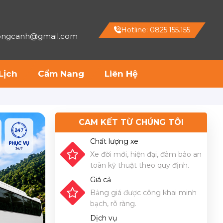
Hotline: 0825.155.155
hongcanh@gmail.com
Lịch
Cẩm Nang
Liên Hệ
CAM KẾT TỪ CHÚNG TÔI
Chất lượng xe
Xe đời mới, hiện đại, đảm bảo an
toàn kỹ thuật theo quy định.
Giá cả
Bảng giá được công khai minh
bạch, rõ ràng.
Dịch vụ