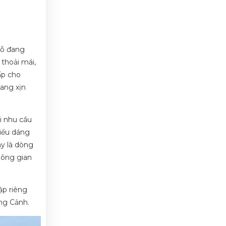
hỗ đang
 thoải mái,
ấp cho
ang xịn
i nhu cầu
hiểu dáng
ây là dòng
hông gian
ập riêng
ng Cảnh.