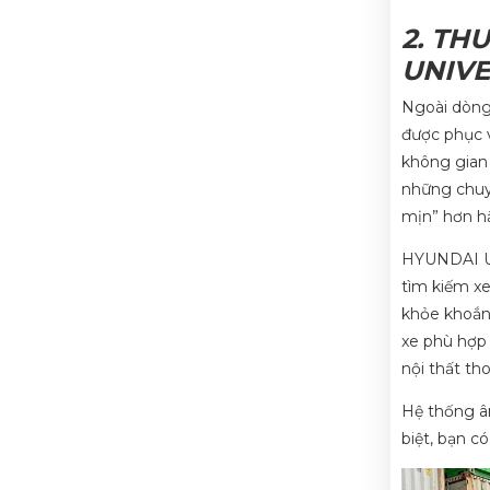
2. TH
UNIV
Ngoài dòng
được phục v
không gian 
những chuyế
mịn” hơn hẳ
HYUNDAI UNI
tìm kiếm xe
khỏe khoắn,
xe phù hợp
nội thất tho
Hệ thống âm
biệt, bạn c