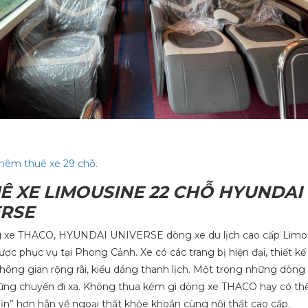
hêm thuê xe 29 chỗ.
UÊ XE LIMOUSINE 22 CHỖ HYUNDAI
ERSE
 xe THACO, HYUNDAI UNIVERSE dòng xe du lịch cao cấp Limo
ợc phục vụ tại Phong Cảnh. Xe có các trang bị hiện đại, thiết kế
không gian rộng rãi, kiểu dáng thanh lịch. Một trong những dòng
ững chuyến đi xa. Không thua kém gì dòng xe THACO hay có thể 
ịn” hơn hẳn về ngoại thất khỏe khoắn cùng nội thất cao cấp.