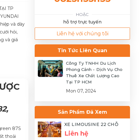
TẠI TP
HOẶC
 HYUNDAI
hỗ trợ trực tuyến
hiệp và dày
ưới hỏi,
Liên hệ với chúng tôi
g và giá
Tin Tức Liên Quan
Công Ty TNHH Du Lịch
Phong Cảnh - Dịch Vụ Cho
Thuê Xe Chất Lượng Cao
Tại TP HCM
ĐƯỢC
Mon 07, 2024
2,
Sản Phẩm Đã Xem
XE LIMOUSINE 22 CHỖ
green 87S
Liên hệ
ất thoải