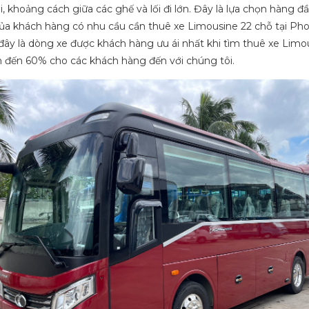
ãi, khoảng cách giữa các ghế và lối đi lớn. Đây là lựa chọn hàng đ
của khách hàng có nhu cầu cần thuê xe Limousine 22 chỗ tại Ph
 đây là dòng xe được khách hàng ưu ái nhất khi tìm thuê xe Limo
ên đến 60% cho các khách hàng đến với chúng tôi.