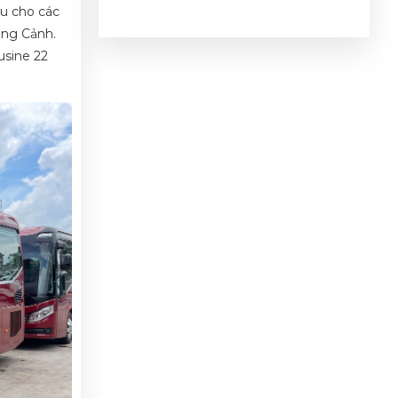
ầu cho các
ong Cảnh.
usine 22