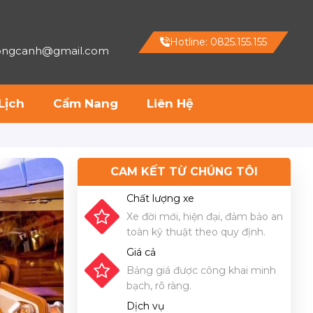
Hotline: 0825.155.155
hongcanh@gmail.com
Lịch
Cẩm Nang
Liên Hệ
CAM KẾT TỪ CHÚNG TÔI
Chất lượng xe
Xe đời mới, hiện đại, đảm bảo an
toàn kỹ thuật theo quy định.
Giá cả
Bảng giá được công khai minh
bạch, rõ ràng.
Dịch vụ