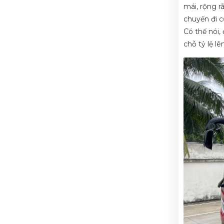
mái, rộng r
chuyến đi 
Có thế nói,
chỗ tỷ lệ l