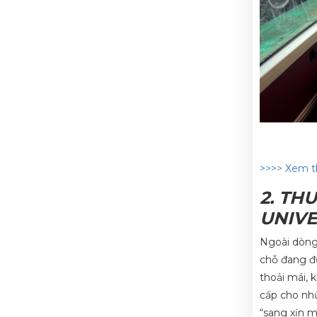
>>>> Xem t
2. TH
UNIV
Ngoài dòng
chỗ đang đư
thoải mái, 
cấp cho nh
“sang xịn m