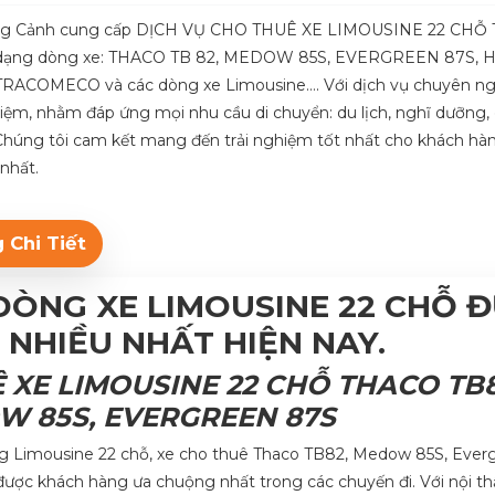
ng Cảnh cung cấp DỊCH VỤ CHO THUÊ XE LIMOUSINE 22 CHỖ 
 dạng dòng xe: THACO TB 82, MEDOW 85S, EVERGREEN 87S,
RACOMECO và các dòng xe Limousine…. Với dịch vụ chuyên ng
iệm, nhằm đáp ứng mọi nhu cầu di chuyển: du lịch, nghĩ dưỡng, c
Chúng tôi cam kết mang đến trải nghiệm tốt nhất cho khách hàn
nhất.
 Chi Tiết
DÒNG XE LIMOUSINE 22 CHỖ 
 NHIỀU NHẤT HIỆN NAY.
Ê XE LIMOUSINE 22 CHỖ THACO TB8
W 85S,
EVERGREEN 87S
ng Limousine 22 chỗ, xe cho thuê Thaco TB82, Medow 85S, Ever
được khách hàng ưa chuộng nhất trong các chuyến đi. Với nội th