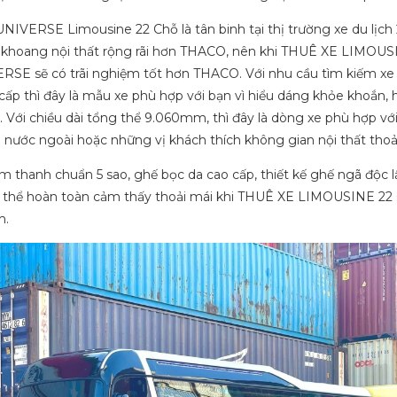
VERSE Limousine 22 Chỗ là tân binh tại thị trường xe du lịch 
 khoang nội thất rộng rãi hơn THACO, nên khi THUÊ XE LIMOUS
SE sẽ có trãi nghiệm tốt hơn THACO. Với nhu cầu tìm kiếm xe
cấp thì đây là mẫu xe phù hợp với bạn vì hiểu dáng khỏe khoắn, h
i. Với chiều dài tổng thể 9.060mm, thì đây là dòng xe phù hợp v
nước ngoài hoặc những vị khách thích không gian nội thất thoả
 thanh chuẩn 5 sao, ghế bọc da cao cấp, thiết kế ghế ngã độc l
có thể hoàn toàn cảm thấy thoải mái khi THUÊ XE LIMOUSINE 22
h.