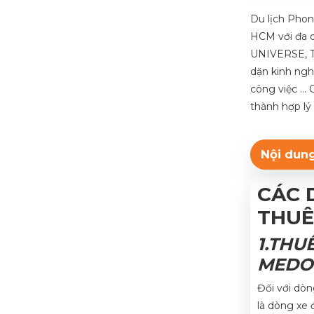
Du lịch Pho
HCM với đa
UNIVERSE, T
dặn kinh ngh
công việc … 
thành hợp lý 
Nội dung
CÁC 
THUÊ
1.THU
MEDO
Đối với dò
là dòng xe 