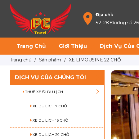
Địa chỉ:
52-28 Đường số 2
Trang Chủ
Giới Thiệu
Dịch Vụ Của 
Trang chủ
/
Sản phẩm
/
XE LIMOUSINE 22 CHỖ
DỊCH VỤ CỦA CHÚNG TÔI
THUÊ XE ĐI DU LỊCH
XE DU LỊCH 7 CHỖ
XE DU LỊCH 16 CHỖ
XE DU LỊCH 29 CHỖ