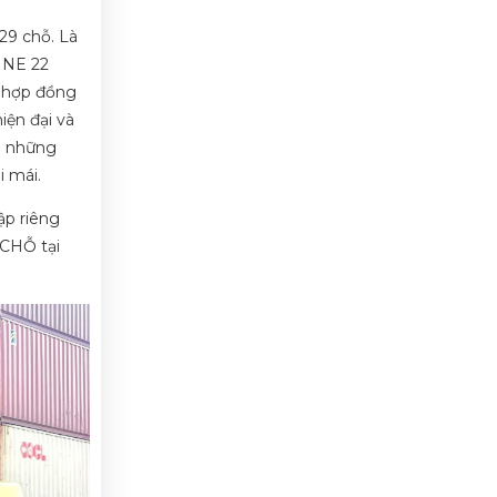
29 chỗ. Là
INE 22
 hợp đồng
iện đại và
ới những
i mái.
ập riêng
 CHỖ tại