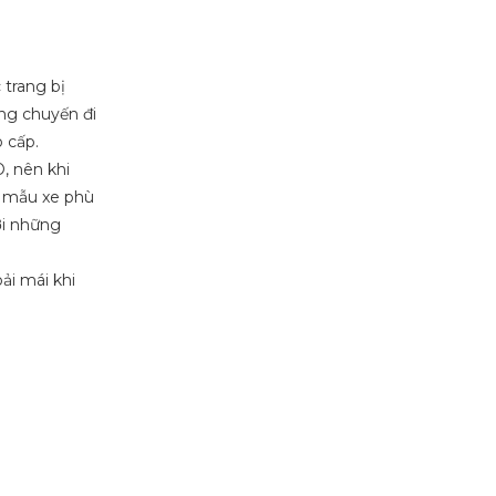
trang bị
ững chuyến đi
 cấp.
, nên khi
à mẫu xe phù
ới những
ải mái khi