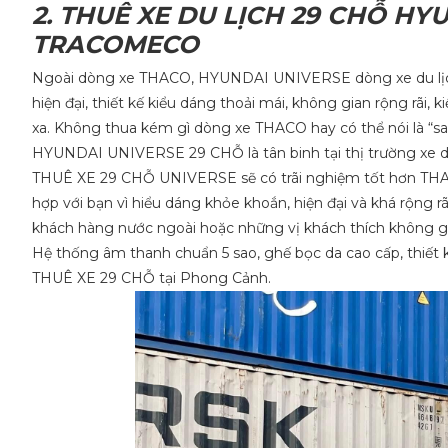
2. THUÊ XE DU LỊCH 29 CHỖ HY
TRACOMECO
Ngoài dòng xe THACO, HYUNDAI UNIVERSE dòng xe du lịch 
hiện đại, thiết kế kiểu dáng thoải mái, không gian rộng rãi
xa. Không thua kém gì dòng xe THACO hay có thể nói là “sa
HYUNDAI UNIVERSE 29 CHỖ là tân binh tại thị trường xe du
THUÊ XE 29 CHỖ UNIVERSE sẽ có trãi nghiệm tốt hơn THACO
hợp với bạn vì hiểu dáng khỏe khoắn, hiện đại và khá rộng r
khách hàng nước ngoài hoặc những vị khách thích không gia
Hệ thống âm thanh chuẩn 5 sao, ghế bọc da cao cấp, thiết k
THUÊ XE 29 CHỖ tại Phong Cảnh.