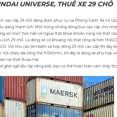
UNDAI UNIVERSE, THUÊ XE 29 CHỖ
cao cấp 29 chỗ đang được phục vụ tại Phong Cảnh. Xe có các 
, kiểu dáng thanh lịch. Một trong những dòng bus cao cấp cho nh
ng xịn mịn” hơn hẳn về ngoại thất khỏe khoắn cùng nội thất cao
 lịch 29 chỗ. Là dòng xe có khoang nội thất rộng rãi hơn THACO
. Với nhu cầu tìm kiếm xe hợp đồng 29 chỗ cao cấp thì đây l
ãi. Với chiều dài tổng thể 9.060mm, thì đây là dòng xe phù hợp v
n nội thất thoải mái.
ế ghế ngã độc lập riêng biệt, bạn có thể hoàn toàn cảm thấy tho