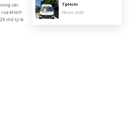
TpHcm
trong các
i của khách
FRI 04, 2025
29 chỗ tỷ lệ