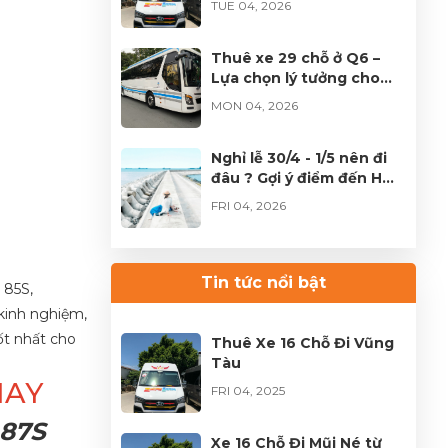
TUE 04, 2026
TP.HCM
Thuê xe 29 chỗ ở Q6 –
Lựa chọn lý tưởng cho
đoàn đông tại TPHCM
MON 04, 2026
Nghỉ lễ 30/4 - 1/5 nên đi
đâu ? Gợi ý điểm đến HOT
không thể bỏ lỡ
FRI 04, 2026
Thuê xe Limousine Giỗ
Tổ Hùng Vương – Hành
Tin tức nổi bật
 85S,
trình đầy trọn vẹn
FRI 04, 2026
inh nghiệm,
ốt nhất cho
Thuê Xe 16 Chỗ Đi Vũng
Tàu
NAY
FRI 04, 2025
87S
Xe 16 Chỗ Đi Mũi Né từ