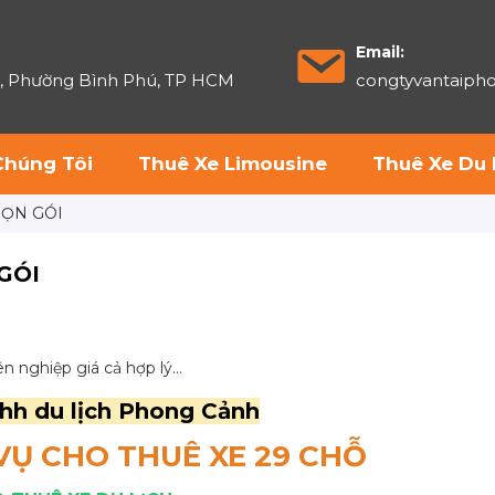
Email:
6, Phường Bình Phú, TP HCM
congtyvantaip
Chúng Tôi
Thuê Xe Limousine
Thuê Xe Du 
RỌN GÓI
GÓI
 nghiệp giá cả hợp lý...
hh du lịch Phong Cảnh
VỤ CHO THUÊ XE 29 CHỖ