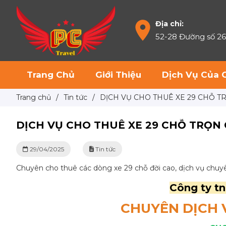
Địa chỉ:
52-28 Đường số 2
Trang Chủ
Giới Thiệu
Dịch Vụ Của 
Trang chủ
/
Tin tức
/
DỊCH VỤ CHO THUÊ XE 29 CHỖ T
DỊCH VỤ CHO THUÊ XE 29 CHỖ TRỌN 
29/04/2025
Tin tức
Chuyên cho thuê các dòng xe 29 chỗ đời cao, dịch vụ chuyên
Công ty tn
CHUYÊN DỊCH 