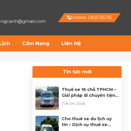
Hotline: 0825.155.155
hongcanh@gmail.com
Lịch
Cẩm Nang
Liên Hệ
Tin tức mới
Thuê xe 16 chỗ TPHCM –
Giải pháp di chuyển tiện
lợi cho mọi hành trình
TUE 04, 2026
Cho thuê xe du lịch uy
tín – Dịch vụ thuê xe
chuyên nghiệp tại