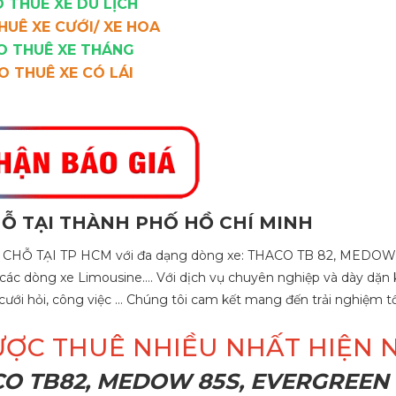
 THUÊ XE DU LỊCH
HUÊ XE CƯỚI/ XE HOA
O THUÊ XE THÁNG
O THUÊ XE CÓ LÁI
HỖ TẠI THÀNH PHỐ HỒ CHÍ MINH
9 CHỖ TẠI TP HCM với đa dạng dòng xe: THACO TB 82, MEDOW
ng xe Limousine…. Với dịch vụ chuyên nghiệp và dày dặn k
cưới hỏi, công việc … Chúng tôi cam kết mang đến trải nghiệm t
ƯỢC THUÊ NHIỀU NHẤT HIỆN 
ACO TB82, MEDOW 85S,
EVERGREEN 