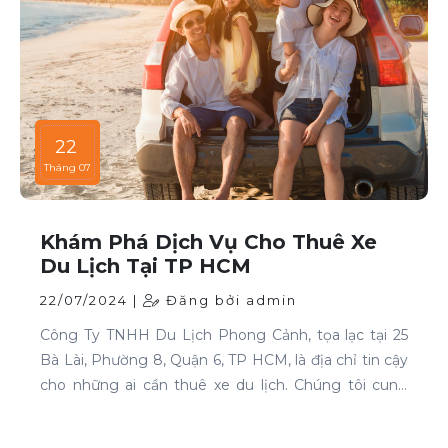
22
Tháng 07
Khám Phá Dịch Vụ Cho Thuê Xe
Du Lịch Tại TP HCM
22/07/2024 |
Đăng bởi admin
Công Ty TNHH Du Lịch Phong Cảnh, tọa lạc tại 25
Bà Lài, Phường 8, Quận 6, TP HCM, là địa chỉ tin cậy
cho những ai cần thuê xe du lịch. Chúng tôi cung
cấp dịch vụ cho thuê xe với đa dạng mẫu mã và loại
xe, phục vụ mọi nhu cầu của khách hàng.