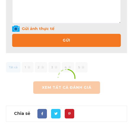
Gửi ảnh thực tế
GỬI
Tất cả
1
2
3
4
5
XEM TẤT CẢ ĐÁNH GIÁ
Chia sẻ