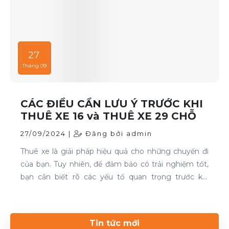
27
Tháng 09
CÁC ĐIỀU CẦN LƯU Ý TRƯỚC KHI
THUÊ XE 16 và THUÊ XE 29 CHỖ
27/09/2024 |
Đăng bởi admin
Thuê xe là giải pháp hiệu quả cho những chuyến đi
của bạn. Tuy nhiên, để đảm bảo có trải nghiệm tốt,
bạn cần biết rõ các yếu tố quan trọng trước khi
quyết định. Thuê xe 16 chỗ và thuê xe 29 chỗ là đều
cần thiết cho chuyến du lịch. Nếu bạn đang tìm kiếm
dịch vụ thuê xe uy tín, hãy liên hệ với Thuê xe Phong
Tin tức mới
Cảnh để được phục vụ tốt nhất.Liên hệ 0899 78