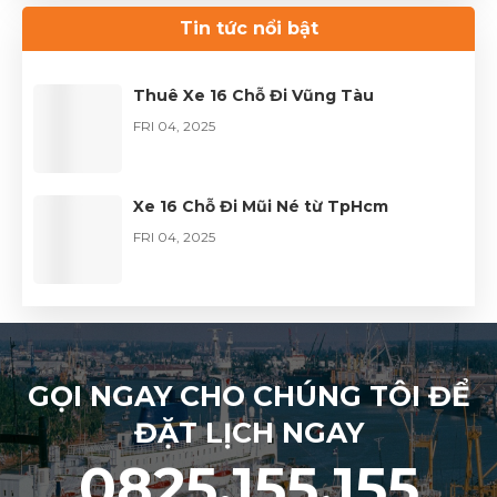
Thuê xe Limousine Giỗ Tổ Hùng Vương
– Hành trình đầy trọn vẹn
Tin tức nổi bật
FRI 04, 2026
Thuê Xe 16 Chỗ Đi Vũng Tàu
FRI 04, 2025
Xe 16 Chỗ Đi Mũi Né từ TpHcm
FRI 04, 2025
GỌI NGAY CHO CHÚNG TÔI ĐỂ
ĐẶT LỊCH NGAY
0825.155.155