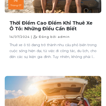
14
Tháng 07
Thời Điểm Cao Điểm Khi Thuê Xe
Ô Tô: Những Điều Cần Biết
14/07/2024 |
Đăng bởi admin
Thuê xe ô tô đang trở thành nhu cầu phổ biến trong
cuộc sống hiện đại, từ việc đi công tác, du lịch, cho
đến các sự kiện gia đình. Tuy nhiên, không phải lúc
nào cũng dễ dàng tìm được xe phù hợp với giá cả
phải chăng, đặc biệt là vào các thời điểm cao điểm.
Bài viết này sẽ giúp bạn hiểu rõ hơn về các thời điểm
cao điểm khi thuê xe ô tô và những lưu ý để thuê xe
một cách thông minh và tiết kiệm.