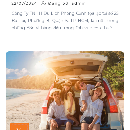
Lượng Cao Tại TP HCM
22/07/2024 |
Đăng bởi admin
Công Ty TNHH Du Lịch Phong Cảnh tọa lạc tại số 25
Bà Lài, Phường 8, Quận 6, TP HCM, là một trong
những đơn vị hàng đầu trong lĩnh vực cho thuê xe
tại TP HCM. Chúng tôi cam kết mang đến cho
khách hàng những dịch vụ thuê xe chất lượng cao,
đáp ứng mọi nhu cầu di chuyển của bạn.