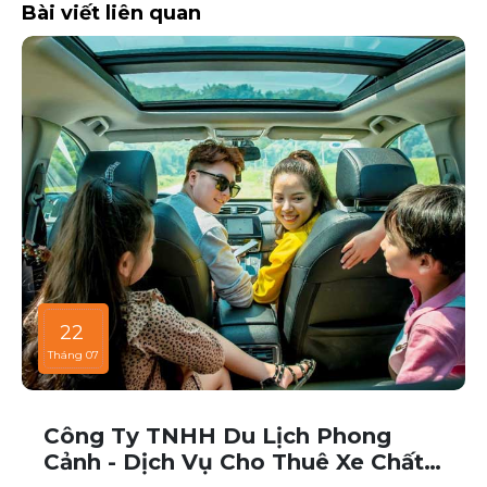
Bài viết liên quan
22
Tháng 07
Công Ty TNHH Du Lịch Phong
Cảnh - Dịch Vụ Cho Thuê Xe Chất