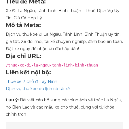
Tiêu đề Meta:
Xe Đi La Ngâu, Tánh Linh, Bình Thuận – Thuê Dịch Vụ Uy
Tín, Giá Cả Hợp Lý
Mô tả Meta:
Dịch vụ thuê xe đi La Ngâu, Tánh Linh, Bình Thuận uy tín,
giá tốt. Xe đời mới, tài xế chuyên nghiệp, đảm bảo an toàn.
Đặt xe ngay để nhận ưu đãi hấp dẫn!
Địa chỉ URL:
/thue-xe-di-la-ngau-tanh-linh-binh-thuan
Liên kết nội bộ:
Thuê
xe
7
chỗ
đi
Tây
Ninh
Dịch
vụ
thuê
xe
du
lịch
có
tài
xế
Lưu ý:
Bài viết cần bổ sung các hình ảnh về thác La Ngâu,
hồ Biển Lạc và các mẫu xe cho thuê, cùng với từ khóa
chính tron