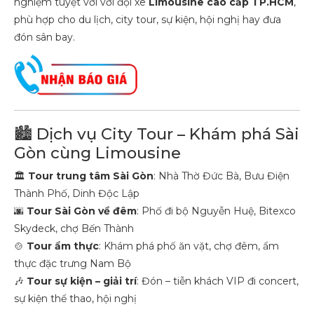
nghiệm tuyệt vời với đội xe
Limousine cao cấp TP.HCM
,
phù hợp cho du lịch, city tour, sự kiện, hội nghị hay đưa
đón sân bay.
🏙 Dịch vụ City Tour – Khám phá Sài
Gòn cùng Limousine
🏛
Tour trung tâm Sài Gòn
: Nhà Thờ Đức Bà, Bưu Điện
Thành Phố, Dinh Độc Lập
🌆
Tour Sài Gòn về đêm
: Phố đi bộ Nguyễn Huệ, Bitexco
Skydeck, chợ Bến Thành
🍲
Tour ẩm thực
: Khám phá phố ăn vặt, chợ đêm, ẩm
thực đặc trưng Nam Bộ
🎶
Tour sự kiện – giải trí
: Đón – tiễn khách VIP đi concert,
sự kiện thể thao, hội nghị