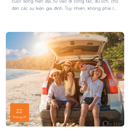
cuộc sống hiện đại, từ việc đi công tác, du lịch, cho
đến các sự kiện gia đình. Tuy nhiên, không phải lúc
nào cũng dễ dàng tìm được xe phù hợp với giá cả
phải chăng, đặc biệt là vào các thời điểm cao điểm.
Bài viết này sẽ giúp bạn hiểu rõ hơn về các thời điểm
cao điểm khi thuê xe ô tô và những lưu ý để thuê xe
một cách thông minh và tiết kiệm.
22
Tháng 07