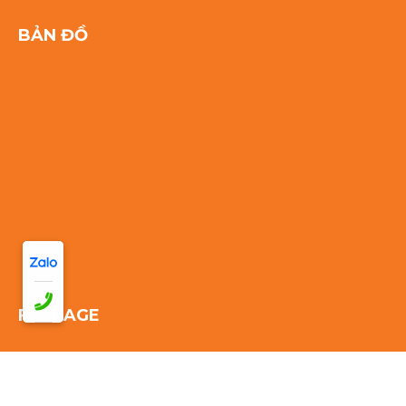
BẢN ĐỒ
FANPAGE
Thống kê truy cập: