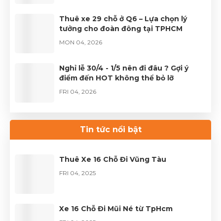
Thuê xe 29 chỗ ở Q6 – Lựa chọn lý
tưởng cho đoàn đông tại TPHCM
MON 04, 2026
Nghỉ lễ 30/4 - 1/5 nên đi đâu ? Gợi ý
điểm đến HOT không thể bỏ lỡ
FRI 04, 2026
Thuê xe Limousine Giỗ Tổ Hùng Vương
– Hành trình đầy trọn vẹn
Tin tức nổi bật
FRI 04, 2026
Thuê Xe 16 Chỗ Đi Vũng Tàu
FRI 04, 2025
Xe 16 Chỗ Đi Mũi Né từ TpHcm