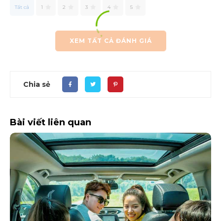
Tất cả
1
2
3
4
5
XEM TẤT CẢ ĐÁNH GIÁ
Chia sẻ
Bài viết liên quan