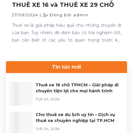
THUÊ XE 16 và THUÊ XE 29 CHỖ
27/09/2024 |
Đăng bởi admin
Thuê xe là giải pháp hiệu quả cho những chuyến đi
của bạn. Tuy nhiên, để đảm bảo có trải nghiệm tốt,
bạn cần biết rõ các yếu tố quan trọng trước khi
quyết định. Thuê xe 16 chỗ và thuê xe 29 chỗ là đều
cần thiết cho chuyến du lịch. Nếu bạn đang tìm kiếm
dịch vụ thuê xe uy tín, hãy liên hệ với Thuê xe Phong
Tin tức mới
Cảnh để được phục vụ tốt nhất.Liên hệ 0899 78
2233.Website: dulichhcm.com
Thuê xe 16 chỗ TPHCM – Giải pháp di
chuyển tiện lợi cho mọi hành trình
TUE 04, 2026
Cho thuê xe du lịch uy tín – Dịch vụ
thuê xe chuyên nghiệp tại TP.HCM
TUE 04, 2026