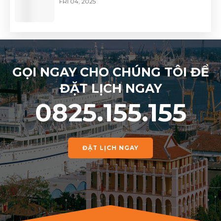
FRI 04, 2025
GỌI NGAY CHO CHÚNG TÔI ĐỂ
ĐẶT LỊCH NGAY
0825.155.155
ĐẶT LỊCH NGAY