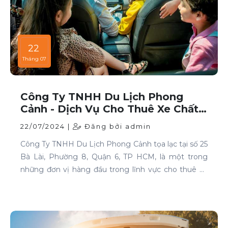
22
Tháng 07
Công Ty TNHH Du Lịch Phong
Cảnh - Dịch Vụ Cho Thuê Xe Chất
Lượng Cao Tại TP HCM
22/07/2024 |
Đăng bởi admin
Công Ty TNHH Du Lịch Phong Cảnh tọa lạc tại số 25
Bà Lài, Phường 8, Quận 6, TP HCM, là một trong
những đơn vị hàng đầu trong lĩnh vực cho thuê xe
tại TP HCM. Chúng tôi cam kết mang đến cho
khách hàng những dịch vụ thuê xe chất lượng cao,
đáp ứng mọi nhu cầu di chuyển của bạn.