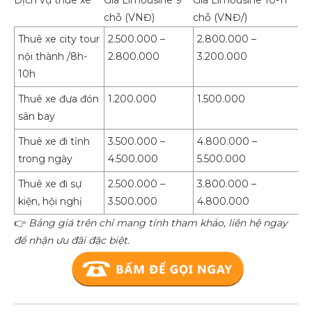
Dịch vụ thuê xe
Giá Limousine 9
Giá Limousine 10-11
chỗ (VNĐ)
chỗ (VNĐ/)
Thuê xe city tour
2.500.000 –
2.800.000 –
nội thành /8h-
2.800.000
3.200.000
10h
Thuê xe đưa đón
1.200.000
1.500.000
sân bay
Thuê xe đi tỉnh
3.500.000 –
4.800.000 –
trong ngày
4.500.000
5.500.000
Thuê xe đi sự
2.500.000 –
3.800.000 –
kiện, hội nghị
3.500.000
4.800.000
👉
Bảng giá trên chỉ mang tính tham khảo, liên hệ ngay
để nhận ưu đãi đặc biệt.