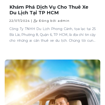
Khám Phá Dịch Vụ Cho Thuê Xe
Du Lịch Tại TP HCM
22/07/2024 |
Đăng bởi admin
Công Ty TNHH Du Lịch Phong Cảnh, tọa lạc tại 25
Bà Lài, Phường 8, Quận 6, TP HCM, là địa chỉ tin cậy
cho những ai cần thuê xe du lịch. Chúng tôi cung
cấp dịch vụ cho thuê xe với đa dạng mẫu mã và loại
xe, phục vụ mọi nhu cầu của khách hàng.