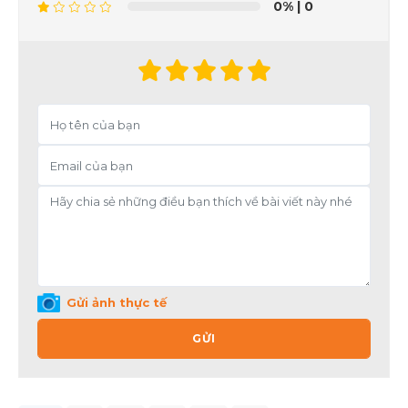
0%
| 0
Gửi ảnh thực tế
GỬI