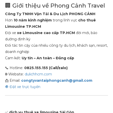
🏢 Giới thiệu về Phong Cảnh Travel
Công Ty TNHH Vận Tải & Du Lịch PHONG CẢNH
Hơn
10 năm kinh nghiệm
trong lĩnh vực
cho thuê
Limousine TP.HCM
Đội xe
xe Limousine cao cấp TP.HCM
đời mới, bảo
dưỡng định kỳ
Đối tác tin cậy của nhiều công ty du lịch, khách sạn, resort,
doanh nghiệp
Cam kết:
Uy tín – An toàn – Đẳng cấp
📞 Hotline:
0825.155.155 (Call/zalo)
🌐 Website:
dulichhcm.com
📩 Email:
congtyvantaiphongcanh@gmail.com
🔘 Đặt xe trực tuyến
✅
dịch vụ thuê xe limousine Sài Gòn