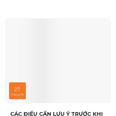
căng thẳng. Nếu bạn đang phân vân chưa biết đi
đâu, hãy tham khảo ngay những địa điểm sau:
27
Tháng 09
CÁC ĐIỀU CẦN LƯU Ý TRƯỚC KHI