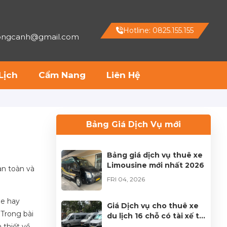
Hotline: 0825.155.155
hongcanh@gmail.com
Lịch
Cẩm Nang
Liên Hệ
Bảng Giá Dịch Vụ mới
Bảng giá dịch vụ thuê xe
Limousine mới nhất 2026
an toàn và
FRI 04, 2026
ne hay
Giá Dịch vụ cho thuê xe
 Trong bài
du lịch 16 chỗ có tài xế tại
Sài Gòn 2025
 thiết về