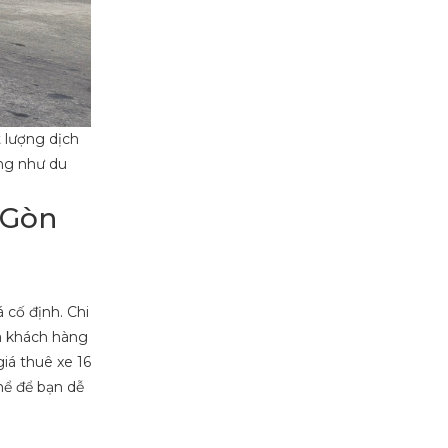
 lượng dịch
ũng như du
i Gòn
 cố định. Chi
mà khách hàng
iá thuê xe 16
hể để bạn dễ