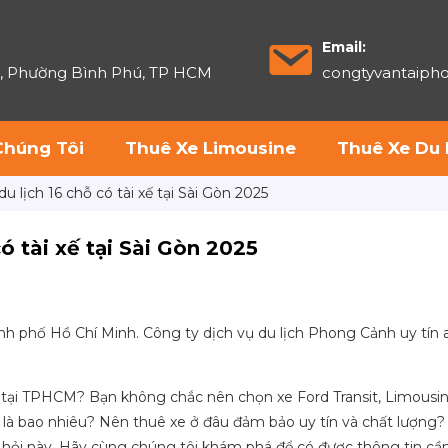
Email:
6, Phường Bình Phú, TP HCM
congtyvantaip
Chúng Tôi
Thuê Xe Limousine
Thuê Xe Du 
u lịch 16 chỗ có tài xế tại Sài Gòn 2025
ó tài xế tại Sài Gòn 2025
nh phố Hồ Chí Minh. Công ty dịch vụ du lịch Phong Cảnh uy tín 
ẻ tại TPHCM? Bạn không chắc nên chọn xe Ford Transit, Limousi
n là bao nhiêu? Nên thuê xe ở đâu đảm bảo uy tín và chất lượng?
u hỏi này. Hãy cùng chúng tôi khám phá để có được thông tin cần